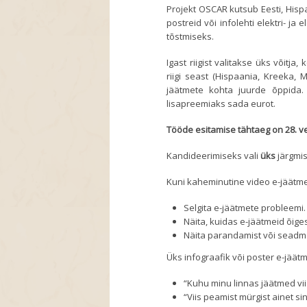
Projekt OSCAR kutsub Eesti, Hisp
postreid või infolehti elektri- 
tõstmiseks.
Igast riigist valitakse üks võitja
riigi seast (Hispaania, Kreeka,
jäätmete kohta juurde õppida. 
lisapreemiaks sada eurot.
Tööde esitamise tähtaeg on 28. v
Kandideerimiseks vali
üks
järgmis
Kuni kaheminutine video e-jäätme
Selgita e-jäätmete probleemi.
Näita, kuidas e-jäätmeid õiges
Näita parandamist või seadmes
Üks infograafik või poster e-jäätm
“Kuhu minu linnas jäätmed vii
“Viis peamist mürgist ainet si