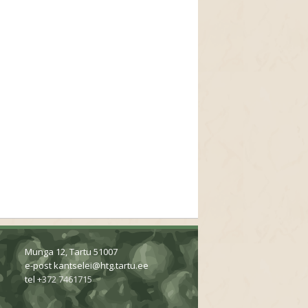
Munga 12, Tartu 51007
e-post
kantselei@htg.tartu.ee
tel
+372 7461715