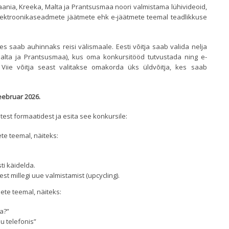
aania, Kreeka, Malta ja Prantsusmaa noori valmistama lühivideoid,
ja elektroonikaseadmete jäätmete ehk e-jäätmete teemal teadlikkuse
, kes saab auhinnaks reisi välismaale. Eesti võitja saab valida nelja
 Malta ja Prantsusmaa), kus oma konkursitööd tutvustada ning e-
Viie võitja seast valitakse omakorda üks üldvõitja, kes saab
eebruar 2026.
test formaatidest ja esita see konkursile:
te teemal, näiteks:
ti käidelda.
t millegi uue valmistamist (upcycling).
ete teemal, näiteks:
a?”
nu telefonis”