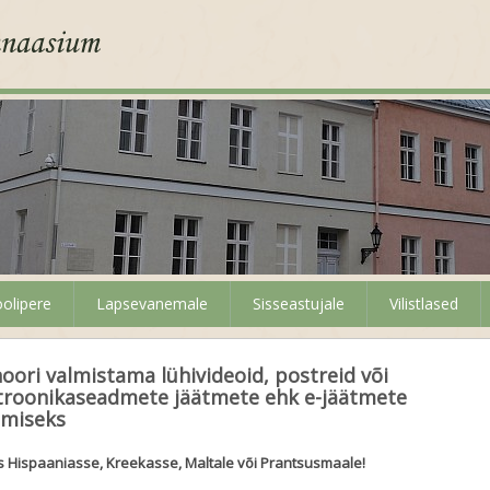
olipere
Lapsevanemale
Sisseastujale
Vilistlased
ori valmistama lühivideoid, postreid või
lektroonikaseadmete jäätmete ehk e-jäätmete
tmiseks
s Hispaaniasse, Kreekasse, Maltale või Prantsusmaale!