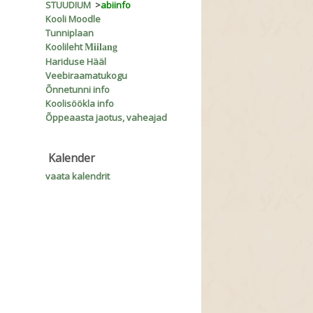
STUUDIUM
>
abiinfo
Kooli Moodle
Tunniplaan
Koolileht
Miilang
Hariduse Hääl
Veebiraamatukogu
Õnnetunni info
Koolisöökla info
Õppeaasta jaotus, vaheajad
Kalender
vaata kalendrit