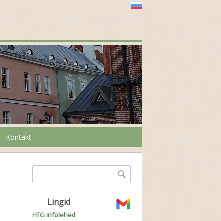
Kontakt
Otsinguvorm
Otsing
Lingid
HTG infolehed