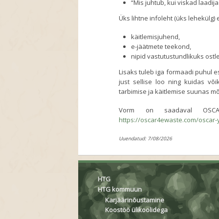
“Mis juhtub, kui viskad laadija
Üks lihtne infoleht (üks lehekülg
käitlemisjuhend,
e-jäätmete teekond,
nipid vastutustundlikuks ostl
Lisaks tuleb iga formaadi puhul e
just sellise loo ning kuidas võ
tarbimise ja käitlemise suunas mõ
Vorm on saadaval OSCA
https://oscar4ewaste.com/oscar-
Uuendatud: 7/08/2026
HTG
HTG kommuun
Karjäärinõustamine
Koostöö ülikoolidega