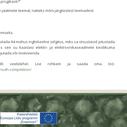
 prügikasti?”
) e-jäätmete teemal, näiteks mõni järgmistest teemadest:
emiseks.
sitada A4 mahus ingliskeelne selgitus, miks sa otsustasid jutustada
iks see su kaaslasi elektri- ja elektroonikaseadmete kestlikuma
jutada või motiveerida.
Ri veebilehel. Loe rohkem ja saada oma töö:
youth-competition/