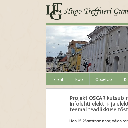
Esileht
Kool
Õppetöö
Ko
Projekt OSCAR kutsub no
infolehti elektri- ja e
teemal teadlikkuse tõs
Hea 15-25aastane noor, võida rei