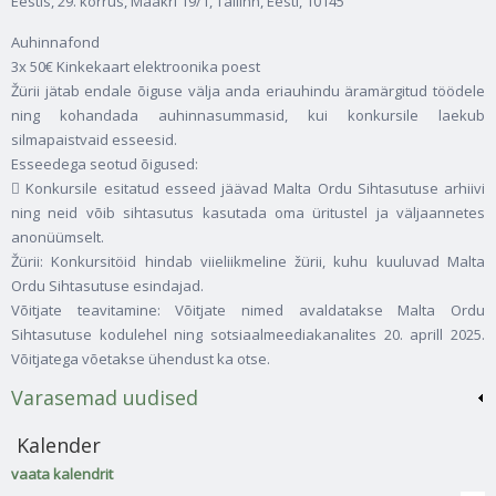
Eestis, 29. korrus, Maakri 19/1, Tallinn, Eesti, 10145
Auhinnafond
3x 50€ Kinkekaart elektroonika poest
Žürii jätab endale õiguse välja anda eriauhindu äramärgitud töödele
ning kohandada auhinnasummasid, kui konkursile laekub
silmapaistvaid esseesid.
Esseedega seotud õigused:
 Konkursile esitatud esseed jäävad Malta Ordu Sihtasutuse arhiivi
ning neid võib sihtasutus kasutada oma üritustel ja väljaannetes
anonüümselt.
Žürii: Konkursitöid hindab viieliikmeline žürii, kuhu kuuluvad Malta
Ordu Sihtasutuse esindajad.
Võitjate teavitamine: Võitjate nimed avaldatakse Malta Ordu
Sihtasutuse kodulehel ning sotsiaalmeediakanalites 20. aprill 2025.
Võitjatega võetakse ühendust ka otse.
Varasemad uudised
Kalender
vaata kalendrit