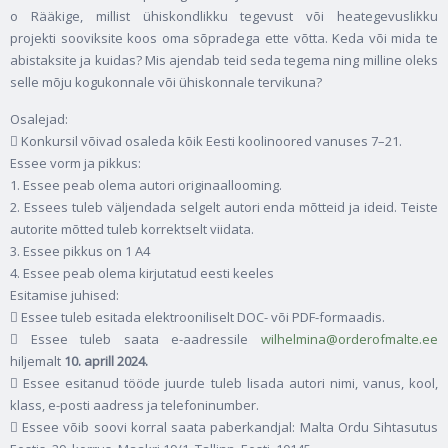
o Rääkige, millist ühiskondlikku tegevust või heategevuslikku
projekti sooviksite koos oma sõpradega ette võtta. Keda või mida te
abistaksite ja kuidas? Mis ajendab teid seda tegema ning milline oleks
selle mõju kogukonnale või ühiskonnale tervikuna?
Osalejad:
 Konkursil võivad osaleda kõik Eesti koolinoored vanuses 7–21.
Essee vorm ja pikkus:
1. Essee peab olema autori originaallooming.
2. Essees tuleb väljendada selgelt autori enda mõtteid ja ideid. Teiste
autorite mõtted tuleb korrektselt viidata.
3. Essee pikkus on 1 A4
4. Essee peab olema kirjutatud eesti keeles
Esitamise juhised:
 Essee tuleb esitada elektrooniliselt DOC- või PDF-formaadis.
 Essee tuleb saata e-aadressile
wilhelmina@orderofmalte.ee
hiljemalt
10. aprill 2024.
 Essee esitanud tööde juurde tuleb lisada autori nimi, vanus, kool,
klass, e-posti aadress ja telefoninumber.
 Essee võib soovi korral saata paberkandjal: Malta Ordu Sihtasutus