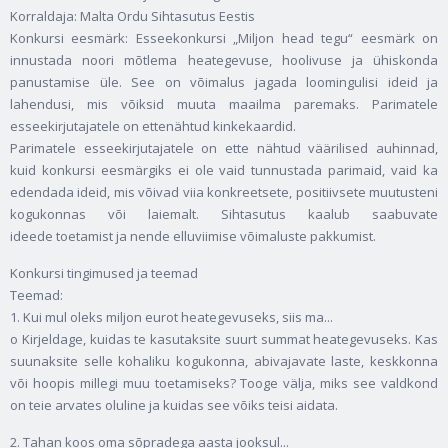
Korraldaja: Malta Ordu Sihtasutus Eestis
Konkursi eesmärk: Esseekonkursi „Miljon head tegu“ eesmärk on
innustada noori mõtlema heategevuse, hoolivuse ja ühiskonda
panustamise üle. See on võimalus jagada loomingulisi ideid ja
lahendusi, mis võiksid muuta maailma paremaks. Parimatele
esseekirjutajatele on ettenähtud kinkekaardid.
Parimatele esseekirjutajatele on ette nähtud väärilised auhinnad,
kuid konkursi eesmärgiks ei ole vaid tunnustada parimaid, vaid ka
edendada ideid, mis võivad viia konkreetsete, positiivsete muutusteni
kogukonnas või laiemalt. Sihtasutus kaalub saabuvate
ideede toetamist ja nende elluviimise võimaluste pakkumist.
Konkursi tingimused ja teemad
Teemad:
1. Kui mul oleks miljon eurot heategevuseks, siis ma...
o Kirjeldage, kuidas te kasutaksite suurt summat heategevuseks. Kas
suunaksite selle kohaliku kogukonna, abivajavate laste, keskkonna
või hoopis millegi muu toetamiseks? Tooge välja, miks see valdkond
on teie arvates oluline ja kuidas see võiks teisi aidata.
2. Tahan koos oma sõpradega aasta jooksul...