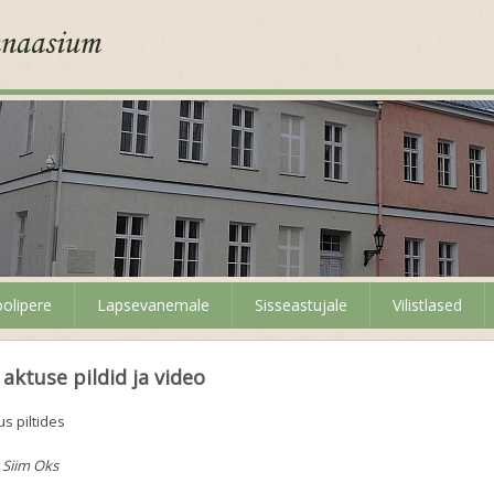
olipere
Lapsevanemale
Sisseastujale
Vilistlased
aktuse pildid ja video
s piltides
. Siim Oks