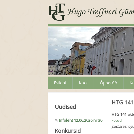
Esileht
Kool
Õppetöö
Ko
HTG 141 
Uudised
HTG 141
aktu
✎
Infoleht 12.06.2026 nr 30
Fotod
pildistas: õp
Konkursid