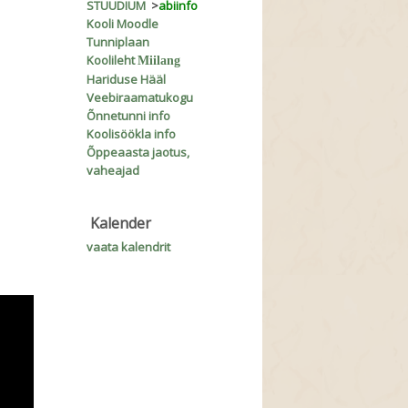
STUUDIUM
>
abiinfo
Kooli Moodle
Tunniplaan
Koolileht
Miilang
Hariduse Hääl
Veebiraamatukogu
Õnnetunni info
Koolisöökla info
Õppeaasta jaotus,
vaheajad
Kalender
vaata kalendrit