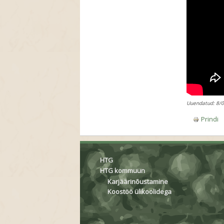
Uuendatud: 8/
Prindi
HTG
HTG kommuun
Karjäärinõustamine
Koostöö ülikoolidega