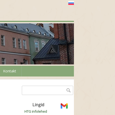
Kontakt
Otsinguvorm
Otsing
Lingid
HTG infolehed