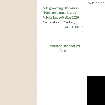
Youtube vid
✎
Digiloomingu konkurss
“Päris oma uues kuues”
✎
Hiite kuvavõistlus 2026
Näidatakse 2 (2 kokku)
Näita rohkem
Mauruse stipendiumi
fond