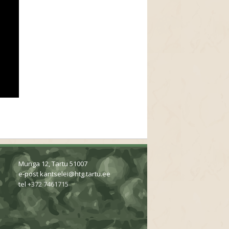
Munga 12, Tartu 51007
e-post
kantselei@htg.tartu.ee
tel
+372 7461715