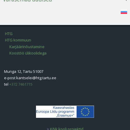
HTG
HTG kommuun
Karjäärinõustamine
Koostöö ülikoolidega
Munga 12, Tartu 51007
e-post
kantselei@htg.tartu.ee
tel
+372 7461715
>
Kõik kooli projektid