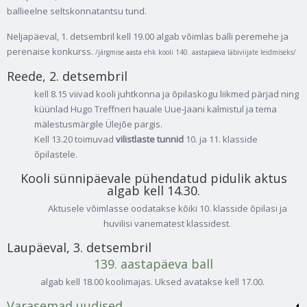
ballieelne seltskonnatantsu tund.
Neljapäeval, 1. detsembril kell 19.00 algab võimlas balli peremehe ja
perenaise konkurss.
/järgmise aasta ehk kooli 140. aastapäeva läbiviijate leidmiseks/
Reede, 2. detsembril
kell 8.15 viivad kooli juhtkonna ja õpilaskogu liikmed pärjad ning
küünlad Hugo Treffneri hauale Uue-Jaani kalmistul ja tema
mälestusmärgile Ülejõe pargis.
Kell 13.20 toimuvad
vilistlaste tunnid
10. ja 11. klasside
õpilastele.
Kooli sünnipäevale pühendatud pidulik aktus
algab kell 14.30.
Aktusele võimlasse oodatakse kõiki 10. klasside õpilasi ja
huvilisi vanematest klassidest.
Laupäeval, 3. detsembril
139. aastapäeva ball
algab kell 18.00 koolimajas. Uksed avatakse kell 17.00.
Varasemad uudised