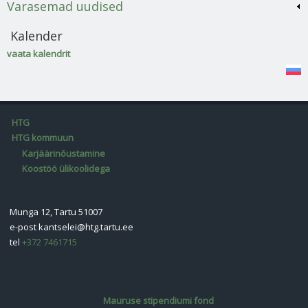
Varasemad uudised
Kalender
vaata kalendrit
HTG
HTG kommuun
Karjäärinõustamine
Koostöö ülikoolidega
Munga 12, Tartu 51007
e-post
kantselei@htg.tartu.ee
tel
+372 7461715
Mauruse stipendiumi fond