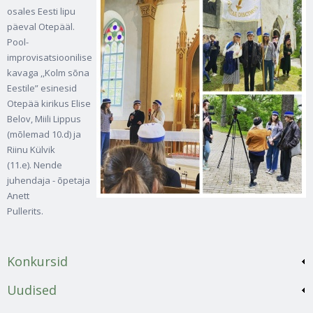
osales Eesti lipu
päeval Otepääl.
Pool-
improvisatsioonilise
kavaga ,,Kolm sõna
Eestile” esinesid
Otepää kirikus Elise
Belov, Miili Lippus
(mõlemad 10.d) ja
Riinu Külvik
(11.e). Nende
juhendaja - õpetaja
Anett
Pullerits.
Konkursid
Uudised