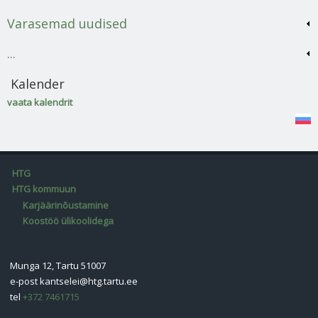
Varasemad uudised
...
Kalender
vaata kalendrit
HTG
HTG kommuun
Karjäärinõustamine
Koostöö ülikoolidega
Munga 12, Tartu 51007
e-post
kantselei@htg.tartu.ee
tel
+372 7461715