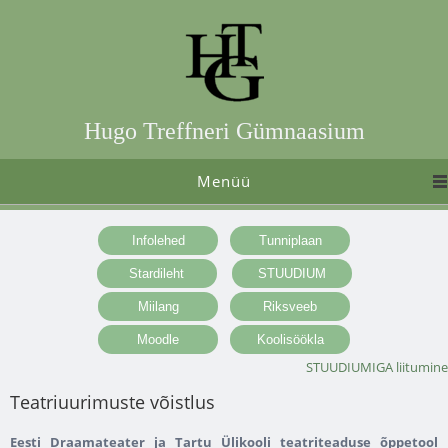
Hugo Treffneri Gümnaasium
Menüü
STUUDIUMIGA liitumine
Teatriuurimuste võistlus
Eesti Draamateater ja Tartu Ülikooli teatriteaduse õppetool