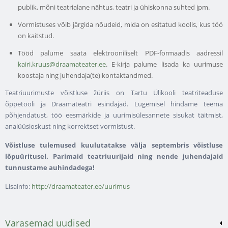
publik, mõni teatrialane nähtus, teatri ja ühiskonna suhted jpm.
Vormistuses võib järgida nõudeid, mida on esitatud koolis, kus töö
on kaitstud.
Tööd palume saata elektrooniliselt PDF-formaadis aadressil
kairi.kruus@draamateater.ee
. E-kirja palume lisada ka uurimuse
koostaja ning juhendaja(te) kontaktandmed.
Teatriuurimuste võistluse žüriis on Tartu Ülikooli teatriteaduse
õppetooli ja Draamateatri esindajad. Lugemisel hindame teema
põhjendatust, töö eesmärkide ja uurimisülesannete sisukat täitmist,
analüüsioskust ning korrektset vormistust.
Võistluse tulemused kuulutatakse välja septembris võistluse
lõpuüritusel. Parimaid teatriuurijaid ning nende juhendajaid
tunnustame auhindadega!
Lisainfo:
http://draamateater.ee/uurimus
Varasemad uudised