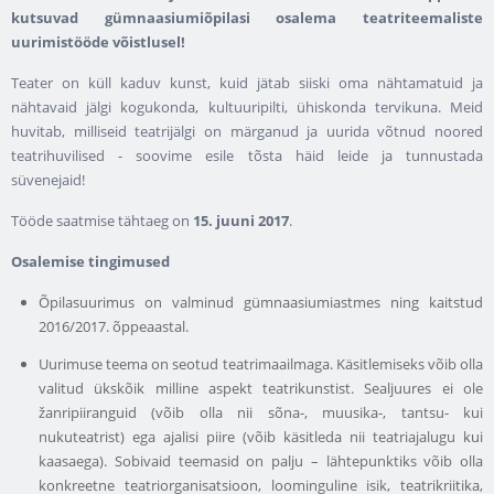
kutsuvad gümnaasiumiõpilasi osalema teatriteemaliste
uurimistööde võistlusel!
Teater on küll kaduv kunst, kuid jätab siiski oma nähtamatuid ja
nähtavaid jälgi kogukonda, kultuuripilti, ühiskonda tervikuna. Meid
huvitab, milliseid teatrijälgi on märganud ja uurida võtnud noored
teatrihuvilised - soovime esile tõsta häid leide ja tunnustada
süvenejaid!
Tööde saatmise tähtaeg on
15. juuni 2017
.
Osalemise tingimused
Õpilasuurimus on valminud gümnaasiumiastmes ning kaitstud
2016/2017. õppeaastal.
Uurimuse teema on seotud teatrimaailmaga. Käsitlemiseks võib olla
valitud ükskõik milline aspekt teatrikunstist. Sealjuures ei ole
žanripiiranguid (võib olla nii sõna-, muusika-, tantsu- kui
nukuteatrist) ega ajalisi piire (võib käsitleda nii teatriajalugu kui
kaasaega). Sobivaid teemasid on palju – lähtepunktiks võib olla
konkreetne teatriorganisatsioon, loominguline isik, teatrikriitika,