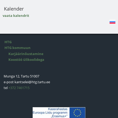
Kalender
vaata kalendrit
HTG
HTG kommuun
Karjäärinõustamine
Koostöö ülikoolidega
Munga 12, Tartu 51007
e-post
kantselei@htg.tartu.ee
tel
+372 7461715