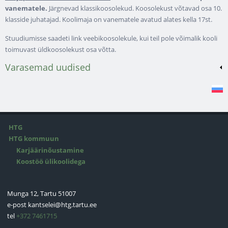
vanematele.
Järgnevad klassikoosolekud. Koosolekust võtavad osa 10.
klasside juhatajad. Koolimaja on vanematele avatud alates kella 17st.
Stuudiumisse saadeti link veebikoosolekule, kui teil pole võimalik kooli
toimuvast üldkoosolekust osa võtta.
Varasemad uudised
HTG
HTG kommuun
Karjäärinõustamine
Koostöö ülikoolidega
Munga 12, Tartu 51007
e-post
kantselei@htg.tartu.ee
tel
+372 7461715