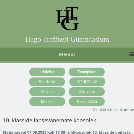
Hugo Treffneri Gümnaasium
Menüü
STUUDIUMIGA liitumine
10. klasside lapsevanemate koosolek
Neljapäeval 07.09.2023 kell 18.00
- üldkoosolek 10. klasside õpilaste