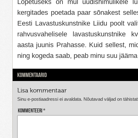
Lõpetuseks on mul uudishimulikele lu
kergitades poetada paar sõnakest selle
Eesti Lavastuskunstnike Liidu poolt val
rahvusvahelisele lavastuskunstnike kv
aasta juunis Prahasse. Kuid sellest, mi
ning kogeda saab, peab minu suu jääm
KOMMENTAARID
Lisa kommentaar
Sinu e-postiaadressi ei avaldata.
Nõutavad väljad on tähista
Kommenteeri
*