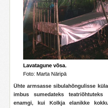
Lavatagune võsa.
Foto: Marta Näripä
Ühte armsasse sibulahõngulisse küla
imbus sumedateks teatriõhtuteks 
enamgi, kui Kolkja elanikke kokk