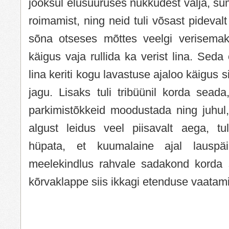
jooksul elusuuruses nukkudest välja, süm
roimamist, ning neid tuli võsast pideva
sõna otseses mõttes veelgi verisemak
käigus vaja rullida ka verist lina. Seda 
lina keriti kogu lavastuse ajaloo käigus s
jagu. Lisaks tuli tribüünil korda sead
parkimistõkkeid moodustada ning juhul
algust leidus veel piisavalt aega, tul
hüpata, et kuumalaine ajal lauspäi
meelekindlus rahvale sadakond korda 
kõrvaklappe siis ikkagi etenduse vaatam