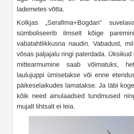
lademetes võtta.
Kolkjas „Serafima+Bogdan” suvelava
sümboliseerib ilmselt kõige parem
vabatahtlikkusna naudin. Vabadust, mi
võsas paljajalu ringi paterdada. Üksikud
mittearmumine saab võimatuks, he
laulujuppi ümisetakse või enne etendus
päikeselaikudes lamatakse. Ja läbi kog
kõik need ainulaadsed tundmused ni
mujalt lihtsalt ei leia.