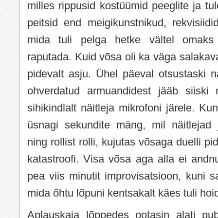
milles rippusid kostüümid peeglite ja tu
peitsid end meigikunstnikud, rekvisiidid,
mida tuli pelga hetke vältel omaks 
raputada. Kuid võsa oli ka väga salakav
pidevalt asju. Ühel päeval otsustaski nä
ohverdatud armuandidest jääb siiski 
sihikindlalt näitleja mikrofoni järele. Ku
üsnagi sekundite mäng, mil näitlejad j
ning rollist rolli, kujutas võsaga duelli p
katastroofi. Visa võsa aga alla ei andn
pea viis minutit improvisatsioon, kuni 
mida õhtu lõpuni kentsakalt käes tuli hoi
Aplauskaja lõppedes ootasin alati publ