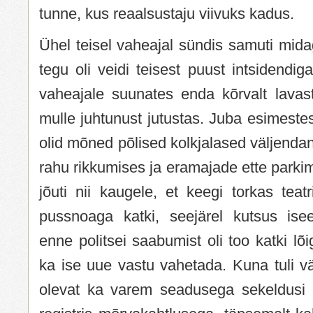
tunne, kus reaalsustaju viivuks kadus.
Ühel teisel vaheajal sündis samuti mida
tegu oli veidi teisest puust intsidendig
vaheajale suunates enda kõrvalt lavast
mulle juhtunust jutustas. Juba esimestes
olid mõned põlised kolkjalased väljend
rahu rikkumises ja eramajade ette parkim
jõuti nii kaugele, et keegi torkas teatr
pussnoaga katki, seejärel kutsus isee
enne politsei saabumist oli too katki lõ
ka ise uue vastu vahetada. Kuna tuli välj
olevat ka varem seadusega sekeldusi o