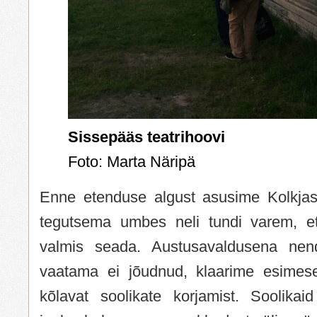
Sissepääs teatrihoovi
Foto: Marta Näripä
Enne etenduse algust asusime Kolkjas
tegutsema umbes neli tundi varem, et
valmis seada. Austusavaldusena nend
vaatama ei jõudnud, klaarime esimese
kõlavat soolikate korjamist. Soolika