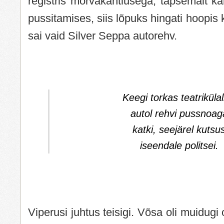
registris mõrvakahtlusega, täpsemalt kah
pussitamises, siis lõpuks hingati hoopis 
sai vaid Silver Seppa autorehv.
Keegi torkas teatrikülal
autol rehvi pussnoag
katki, seejärel kutsu
iseendale politsei.
Viperusi juhtus teisigi. Võsa oli muidug