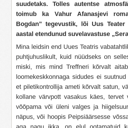
suudetaks. Tolles autentse atmosfä
toimub ka Vahur Afanasjevi roma
Bogdan” tegevustik, lõi Uus Teater k
aastal etendunud suvelavastuse „Se
Mina leidsin end Uues Teatris vabatahtli
puhtjuhuslikult, kuid nüüdseks on selle
miski, mis mind Treffneri kõrvalt aita
loomekeskkonnaga sidudes ei suutnud 
et piletikontrollija ameti kõrvalt satun, 
kollane värvpott vasakus käes, tervet 
võõpama või üleni valges ja hiigelsuure
näpus, või hoopis Peipsiäärsesse võssa
aga nagu ikka, on elul ootamatuid ke