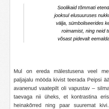
Soolikaid tõmmati eten
jooksul elusuuruses nukk
välja, sümboliseerides ke
roimamist, ning neid tu
võsast pidevalt eemald
Mul on ereda mälestusena veel mee
paljajalu mööda kivist teerada Peipsi ä
avanenud vaatepilt oli vapustav – silm
taevaga nii üheks, et kontrastina erist
heinakõrred ning paar suuremat kivi.