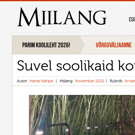
Miilang
ES
Parim koolileht 2026!
VÕRGUVÄLJAANNE
Suvel soolikaid k
Autor:
Marta Näripä
Miilang:
November 2022
Rubriik:
Arva