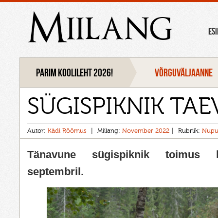
Miilang
ES
Parim koolileht 2026!
VÕRGUVÄLJAANNE
SÜGISPIKNIK TA
Autor:
Kädi Rõõmus
Miilang:
November 2022
Rubriik:
Nupu
Tänavune sügispiknik toimus k
septembril.