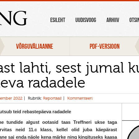
ang
ESILEHT
UUDISVOOG
ARHIIV
OTSI
VÕRGUVÄLJAANNE
PDF-VERSIOON
st lahti, sest jumal k
eva radadele
ember 2022
Rubriik:
Reportaaž
Kommenteeri
kutsub teid rebastepäeva radadele
e tundide algust ootasid taas Treffneri ukse taga
vitas neid 11.c klass, kellel olid juba
käepärast
bane sai enda näole kena märke ning kingituseks kaasa