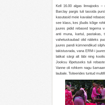
Kell 16.00 algas linnajooks – 
Barclay pargis tuli tassida pu
kasutasid meie kavalad rebased 
see klass, kes jõudis kõige ro
juures pidid rebased tegema v
anti muna, kartul, pastakas,
vahetuskaubad olid näiteks pud
juures pandi kümnendikud silph
takistusrada, vana ERM-i juures k
latikat särgi alt läbi ning kool
Jooksu lõpetuseks tuli rebastel
Vanne oli rohkem nagu šamaani r
laubale. Tsiteerides tuntud multi