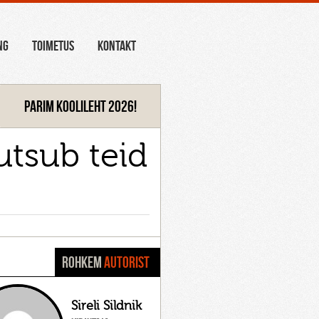
NG
TOIMETUS
KONTAKT
Parim koolileht 2026!
utsub teid
ROHKEM
AUTORIST
Sireli Sildnik