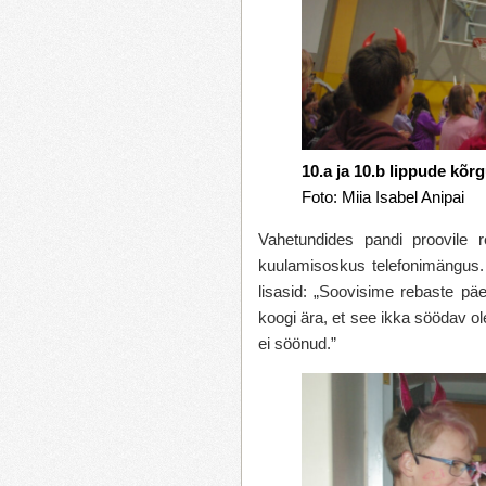
10.a ja 10.b lippude kõr
Foto: Miia Isabel Anipai
Vahetundides pandi proovile re
kuulamisoskus telefonimängus. 
lisasid: „Soovisime rebaste pä
koogi ära, et see ikka söödav olek
ei söönud.”