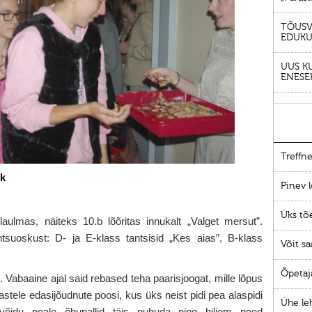
TÕUSV
EDUKU
UUS K
ENESE
Treffne
ok
Pinev l
Üks tõ
aulmas, näiteks 10.b lõõritas innukalt „Valget mersut”.
tsuoskust: D- ja E-klass tantsisid „Kes aias”, B-klass
Võit sa
Õpetaj
 Vabaaine ajal said rebased teha paarisjoogat, mille lõpus
bastele edasijõudnute poosi, kus üks neist pidi pea alaspidi
Ühe le
 võidu peale õhupallid täis puhuda ning hiljem need