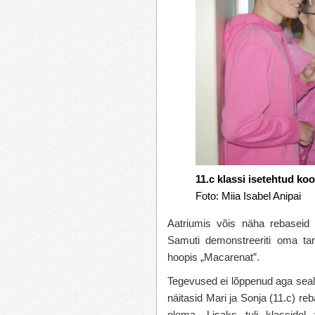
11.c klassi isetehtud ko
Foto: Miia Isabel Anipai
Aatriumis võis näha rebaseid l
Samuti demonstreeriti oma tan
hoopis „Macarenat”.
Tegevused ei lõppenud aga seal.
näitasid Mari ja Sonja (11.c) re
olema. Lisaks tuli klassidel