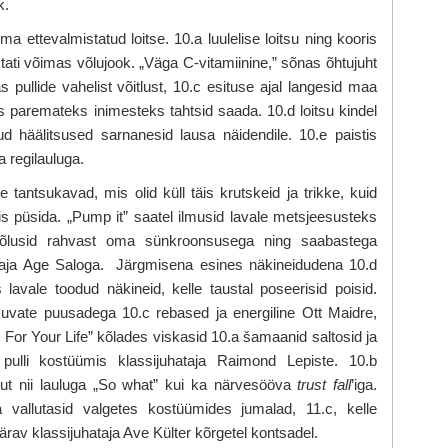
k.
ma ettevalmistatud loitse. 10.a luulelise loitsu ning kooris
ati võimas võlujook. „Väga C-vitamiinine,” sõnas õhtujuht
 pullide vahelist võitlust, 10.c esituse ajal langesid maa
es paremateks inimesteks tahtsid saada. 10.d loitsu kindel
d häälitsused sarnanesid lausa näidendile. 10.e paistis
a regilauluga.
 tantsukavad, mis olid küll täis krutskeid ja trikke, kuid
s püsida. „Pump it” saatel ilmusid lavale metsjeesusteks
 võlusid rahvast oma sünkroonsusega ning saabastega
taja Age Saloga. Järgmisena esines näkineidudena 10.d
s lavale toodud näkineid, kelle taustal poseerisid poisid.
kuvate puusadega 10.c rebased ja energiline Ott Maidre,
For Your Life” kõlades viskasid 10.a šamaanid saltosid ja
 pulli kostüümis klassijuhataja Raimond Lepiste. 10.b
ut nii lauluga „So what” kui ka närvesööva
trust fall
’iga.
a vallutasid valgetes kostüümides jumalad, 11.c, kelle
särav klassijuhataja Ave Külter kõrgetel kontsadel.