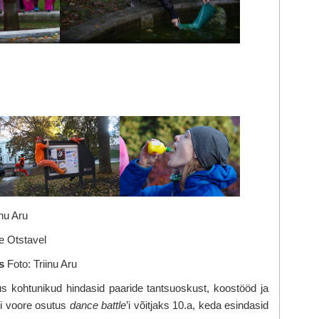
inu Aru
e Otstavel
as
Foto: Triinu Aru
s kohtunikud hindasid paaride tantsuoskust, koostööd ja
si voore osutus
dance battle
’i
võitjaks 10.a, keda esindasid