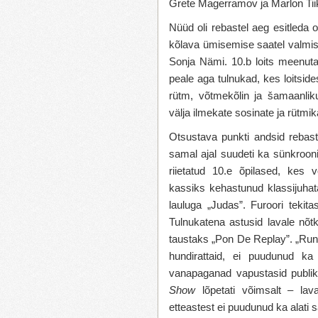
Grete Magerramov ja Marlon Tii
Nüüd oli rebastel aeg esitleda o
kõlava ümisemise saatel valmist
Sonja Nämi. 10.b loits meenutas
peale aga tulnukad, kes loitsid
rütm, võtmekõlin ja šamaanliku
välja ilmekate sosinate ja rütmik
Otsustava punkti andsid rebaste
samal ajal suudeti ka sünkrooni
riietatud 10.e õpilased, kes
kassiks kehastunud klassijuha
lauluga „Judas”. Furoori tekita
Tulnukatena astusid lavale nõt
taustaks „Pon De Replay”. „Run 
hundirattaid, ei puudunud ka
vanapaganad vapustasid publik
Show
lõpetati võimsalt – lav
etteastest ei puudunud ka alati 