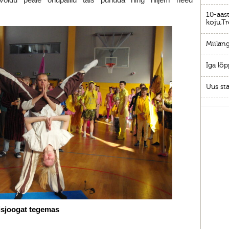
10-aast
koju,Tr
Miilang
Iga lõp
Uus sta
risjoogat tegemas