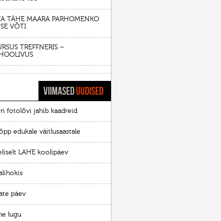
A TÄHE MAARA PARHOMENKO
SE VÕTI
URSUS TREFFNERIS –
HOOLIVUS
VIIMASED
UUDISED
ri fotolõvi jahib kaadreid
õpp edukale väitlusaastale
eliselt LAHE koolipäev
alihokis
ate päev
he lugu