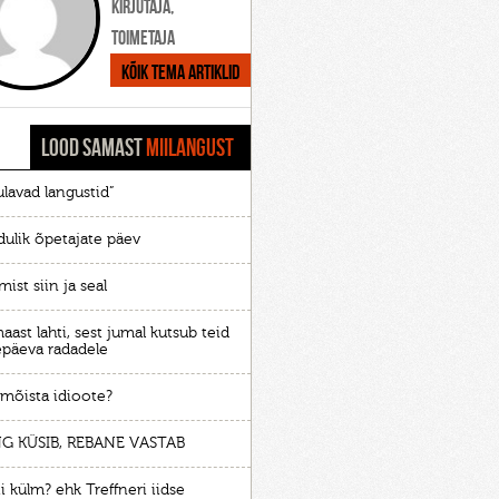
Kirjutaja,
toimetaja
Kõik tema artiklid
LOOD SAMAST
MIILANGUST
ulavad langustid”
idulik õpetajate päev
mist siin ja seal
aast lahti, sest jumal kutsub teid
epäeva radadele
 mõista idioote?
NG KÜSIB, REBANE VASTAB
i külm? ehk Treffneri iidse