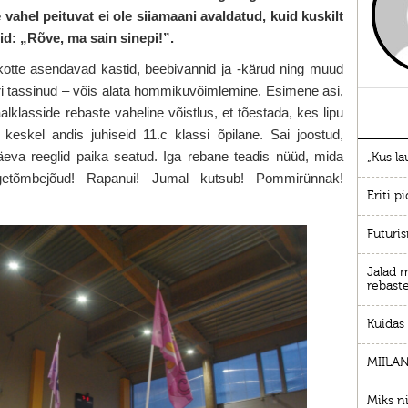
ahel peituvat ei ole siiamaani avaldatud, kuid kuskilt
id: „Rõve, ma sain sinepi!”.
kotte asendavad kastid, beebivannid ja -kärud ning muud
ri tassinud – võis alata hommikuvõimlemine. Esimene asi,
aalklasside rebaste vaheline võistlus, et tõestada, kes lipu
eskel andis juhiseid 11.c klassi õpilane. Sai joostud,
päeva reeglid paika seatud. Iga rebane teadis nüüd, mida
„Kus la
lgetõmbejõud! Rapanui! Jumal kutsub! Pommirünnak!
Eriti p
Futuris
Jalad m
rebast
Kuidas
MIILA
Miks ni