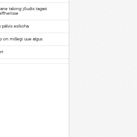
ane talong jõudis tagasi
effnerisse
 pälvis esikoha
p on millegi uue algus
rt