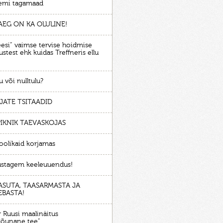
emi tagamaad
AEG ON KA OLULINE!
eesi” vaimse tervise hoidmise
stest ehk kuidas Treffneris ellu
u või nulltulu?
JATE TSITAADID
PIKNIK TAEVASKOJAS
soolikaid korjamas
ustagem keeleuuendus!
ASUTA, TAASARMASTA JA
EBASTA!
 Ruusi maalinäitus
tlõunane tee”