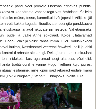
rebaseid pandi veel proovile üheksas erinevas punktis.
rskkaevust käepäraste vahenditega vett ämbrisse. Selleks
näiteks mütse, tosse, kummikuid või jopesid. Võitjaks jäi
hkem vett kokku koguda. Suudlevate tudengite purskkaevu
ahetuskaupa tänaval liikuvate inimestega. Vahetamiseks
 tühi pudel ja väike Anne šokolaad. Kõige üllatavamad
el Coca-Cola’t ja väike rahasumma. Elleri muusikakooli
aaval laulma, Kassitoomel veeretati
bowling’
u
palli ja läbiti
ontrolliti rebaste silmaringi. Delta juures aeti kurikuulsat
is tehti riideketti, kus agaramad isegi aluspesu väel olid.
 anda traditsiooniline vanne Hugo Treffneri kuju juures.
ituaali esitamine, mille lõpus said rebased endale märgi
filmi „Lõvikuningas”:
„Simba!”
. Linnajooksu võitis 10.e.