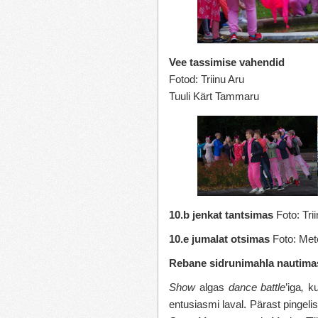
Vee tassimise vahendid
Fotod: Triinu Aru
Tuuli Kärt Tammaru
10.b jenkat tantsimas
Foto: Tri
10.e jumalat otsimas
Foto: Met
Rebane sidrunimahla nautim
Show
algas
dance battle
’iga
,
ku
entusiasmi laval. Pärast pingeli