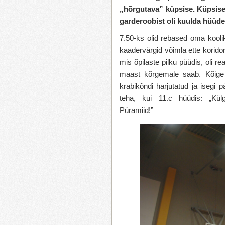
„hõrgutava” küpsise. Küpsise v
garderoobist oli kuulda hüüde
7.50-ks olid rebased oma kooli
kaadervärgid võimla ette korido
mis õpilaste pilku püüdis, oli re
maast kõrgemale saab. Kõige k
krabikõndi harjutatud ja isegi 
teha, kui 11.c hüüdis: „Kü
Püramiid!”