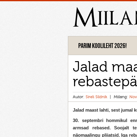
Miil
Parim koolileht 2026!
Jalad maa
rebastepä
Autor:
Sireli Sildnik
Miilang:
Nov
Jalad maast lahti, sest jumal 
30. septembri hommikul enn
armsad rebased. Soojalt ter
näomaalingu pliiatsid. Iga re