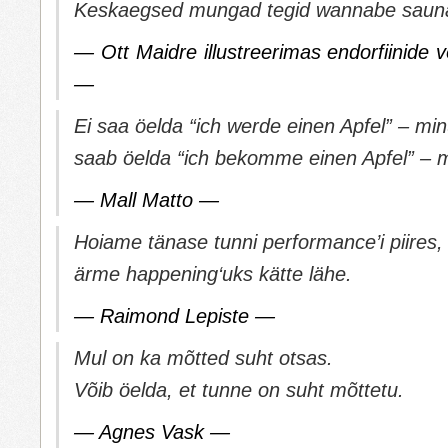
Keskaegsed mungad tegid
wannabe
saun
— Ott Maidre illustreerimas endorfiinide
—
Ei saa öelda “ich werde einen Apfel” – mi
saab öelda “ich bekomme einen Apfel” – 
— Mall Matto —
Hoiame tänase tunni
performance
’i piires,
ärme
happening
‘uks kätte lähe.
— Raimond Lepiste —
Mul on ka mõtted suht otsas.
Võib öelda, et tunne on suht mõttetu.
— Agnes Vask —