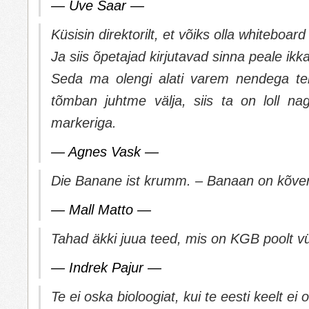
— Uve Saar —
Küsisin direktorilt, et võiks olla whiteboar
Ja siis õpetajad kirjutavad sinna peale ikk
Seda ma olengi alati varem nendega te
tõmban juhtme välja, siis ta on loll nag
markeriga.
— Agnes Vask —
Die Banane ist krumm. – Banaan on kõver
— Mall Matto —
Tahad äkki juua teed, mis on KGB poolt vü
— Indrek Pajur —
Te ei oska bioloogiat, kui te eesti keelt ei 