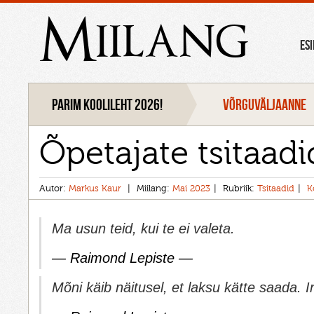
Miilang
ES
Parim koolileht 2026!
VÕRGUVÄLJAANNE
Õpetajate tsitaadi
Autor:
Markus Kaur
Miilang:
Mai 2023
Rubriik:
Tsitaadid
K
Ma usun teid, kui te ei valeta.
— Raimond Lepiste —
Mõni käib näitusel, et laksu kätte saada. In