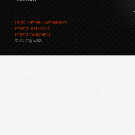
Hugo Treffneri Gümnaasium
Miilang Facebookis
Miilang Instagramis
© Miilang 2026