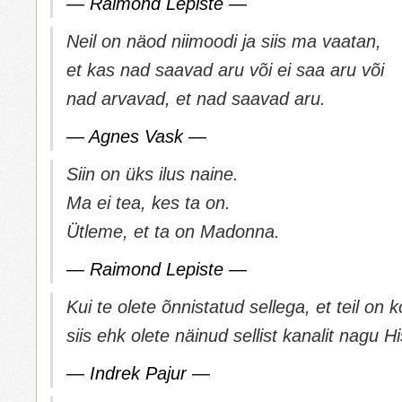
— Raimond Lepiste —
Neil on näod niimoodi ja siis ma vaatan,
et kas nad saavad aru või ei saa aru või
nad arvavad, et nad saavad aru.
— Agnes Vask —
Siin on üks ilus naine.
Ma ei tea, kes ta on.
Ütleme, et ta on Madonna.
— Raimond Lepiste —
Kui te olete õnnistatud sellega, et teil on 
siis ehk olete näinud sellist kanalit nagu Hi
— Indrek Pajur —