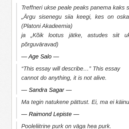
Treffneri ukse peale peaks panema kaks sil
„Ärgu sisenegu siia keegi, kes on osk
(Platoni Akadeemia)
ja „Kõik lootus jätke, astudes siit u
põrguväravad)
— Age Salo —
“This essay will describe…” This essay
cannot do anything, it is not alive.
— Sandra Sagar —
Ma tegin natukene pättust. Ei, ma ei käinu
— Raimond Lepiste —
Pooleliitrine purk on väga hea purk.