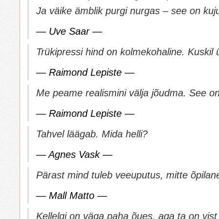
Ja väike ämblik purgi nurgas – see on ku
— Uve Saar —
Trükipressi hind on kolmekohaline. Kuskil
— Raimond Lepiste —
Me peame realismini välja jõudma. See on
— Raimond Lepiste —
Tahvel läägab. Mida helli?
— Agnes Vask —
Pärast mind tuleb veeuputus, mitte õpilan
— Mall Matto —
Kellelgi on väga paha õues, aga ta on vist