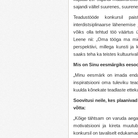
sajandi vältel suurenes, suurene
Teadustööde konkursil pai
interdistsiplinaarse lähenemise
võiks olla tehtud töö väärtus
Leene nii: „Oma tööga ma mid
perspektiivi, millega kunsti ja 
saaks teha ka teistes kultuuriv
Mis on Sinu eesmärgiks eesoo
„Minu eesmärk on imada endass
inspiratsiooni oma tuleviku tea
kuulda kõnekate teadlaste etteka
Soovitusi neile, kes plaaniva
võtta:
„Kõige tähtsam on varuda aega,
motivatsiooni ja kireta muut
konkursil on tavaliselt edukama