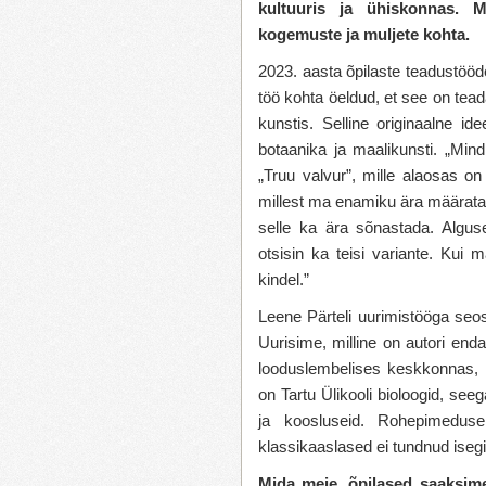
kultuuris ja ühiskonnas. M
kogemuste ja muljete kohta.
2023. aasta õpilaste teadustööd
töö kohta öeldud, et see on teada
kunstis. Selline originaalne i
botaanika ja maalikunsti. „Min
„Truu valvur”, mille alaosas on v
millest ma enamiku ära määrata 
selle ka ära sõnastada. Alguse
otsisin ka teisi variante. Kui 
kindel.”
Leene Pärteli uurimistööga seo
Uurisime, milline on autori end
looduslembelises keskkonnas
on Tartu Ülikooli bioloogid, see
ja koosluseid. Rohepimeduse
klassikaaslased ei tundnud iseg
Mida meie, õpilased saaksime