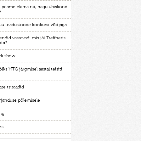
 peame elama nii, nagu ühiskond
?
juu teadustööde konkursi võitjaga
endid vastavad: mis jäi Treffneris
ta?
ck show
iks HTG järgmisel aastal teisiti
te tsitaadid
rjanduse põlemisele
ng
ks