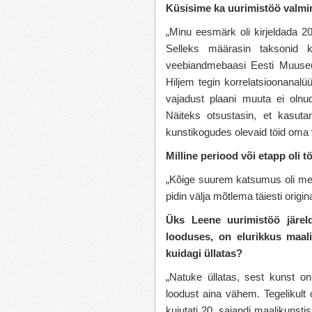
Küsisime ka uurimistöö valmi
„Minu eesmärk oli kirjeldada 20
Selleks määrasin taksonid ku
veebiandmebaasi Eesti Muuseu
Hiljem tegin korrelatsioonanalüü
vajadust plaani muuta ei olnud
Näiteks otsustasin, et kasut
kunstikogudes olevaid töid oma 
Milline periood või etapp oli 
„Kõige suurem katsumus oli met
pidin välja mõtlema täiesti orig
Üks Leene uurimistöö järel
looduses, on elurikkus maal
kuidagi üllatas?
„Natuke üllatas, sest kunst 
loodust aina vähem. Tegelikul
kujutati 20. sajandi maalikunsti