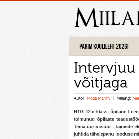
Miil
Parim koolileht 2026!
Intervjuu
võitjaga
Autor:
Madli Maran
Miilang:
Mai
HTG 12.c klassi õpilane Leene
toimunud õpilaste teadustöö
Tema uurimistöö „Taimede elu
juhtida tähelepanu looduse mi