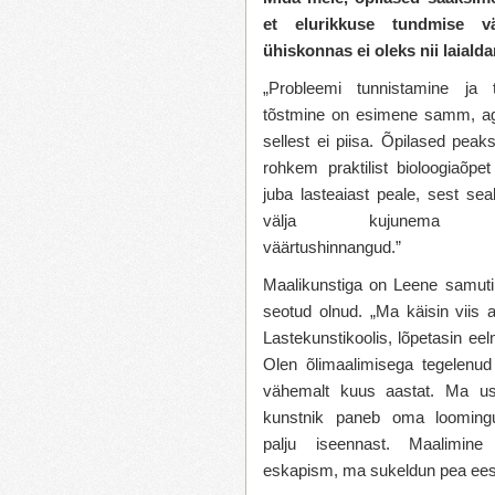
et elurikkuse tundmise v
ühiskonnas ei oleks nii laiald
„Probleemi tunnistamine ja t
tõstmine on esimene samm, ag
sellest ei piisa. Õpilased pea
rohkem praktilist bioloogiaõpe
juba lasteaiast peale, sest se
välja kujunema al
väärtushinnangud.”
Maalikunstiga on Leene samuti 
seotud olnud. „Ma käisin viis a
Lastekunstikoolis, lõpetasin eel
Olen õlimaalimisega tegelenud
vähemalt kuus aastat. Ma us
kunstnik paneb oma looming
palju iseennast. Maalimin
eskapism, ma sukeldun pea ees