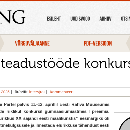
ang
ESILEHT
UUDISVOOG
ARHIIV
OTSI
VÕRGUVÄLJAANNE
PDF-VERSIOON
 teadustööde konkur
 2023
Rubriik:
Intervjuu
Kommenteeri
 Pärtel pälvis 11.-12. aprillil Eesti Rahva Muuseumis
de riiklikul konkursil gümnaasiumiastmes I preemia.
rikkus XX sajandi eesti maalikunstis” eesmärgiks oli
tmekülgsusele ja ilmestada elurikkuse tähendust eesti