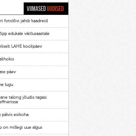
VIIMASED
UUDISED
ri fotolõvi jahib kaadreid
õpp edukale väitlusaastale
eliselt LAHE koolipäev
alihokis
ate päev
he lugu
ane talong jõudis tagasi
effnerisse
 pälvis esikoha
p on millegi uue algus