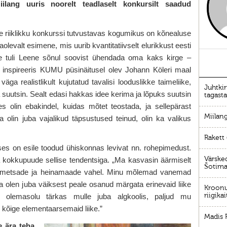
iilang uuris noorelt teadlaselt konkursilt saadud
e riiklikku konkurssi tutvustavas kogumikus on kõnealuse
olevalt esimene, mis uurib kvantitatiivselt elurikkust eesti
dee tuli Leene sõnul soovist ühendada oma kaks kirge –
d inspireeris KUMU püsinäitusel olev Johann Köleri maal
äga realistlikult kujutatud tavalisi looduslikke taimeliike,
Juhtkir
suutsin. Sealt edasi hakkas idee kerima ja lõpuks suutsin
tagasta
s olin ebakindel, kuidas mõtet teostada, ja sellepärast
Miilan
ma olin juba vajalikud täpsustused teinud, olin ka valikus
Rakett 
ses on esile toodud ühiskonnas levivat nn. rohepimedust.
Värsked
a kokkupuude sellise tendentsiga. „Ma kasvasin äärmiselt
Šotima
, metsade ja heinamaade vahel. Minu mõlemad vanemad
ga olen juba väiksest peale osanud märgata erinevaid liike
Kroonu 
riigika
 olemasolu tärkas mulle juba algkoolis, paljud mu
i kõige elementaarsemaid liike.”
Madis 
 ära teha,