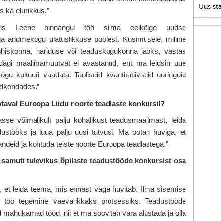
Uus sta
s ka elurikkus.”
stis Leene hinnangul töö silma eelkõige uudse
 ja andmekogu ulatuslikkuse poolest. Küsimusele, milline
 ühiskonna, hariduse või teaduskogukonna jaoks, vastas
agi maalimamuutvat ei avastanud, ent ma leidsin uue
kogu kultuuri vaadata. Taoliseid kvantitatiivseid uuringuid
aldkondades.”
taval Euroopa Liidu noorte teadlaste konkursil?
e võimalikult palju kohalikust teadusmaailmast, leida
dustööks ja luua palju uusi tutvusi. Ma ootan huviga, et
ndeid ja kohtuda teiste noorte Euroopa teadlastega.”
d samuti tulevikus õpilaste teadustööde konkursist osa
 et leida teema, mis ennast väga huvitab. Ilma sisemise
ub töö tegemine vaevarikkaks protsessiks. Teadustööde
d mahukamad tööd, nii et ma soovitan vara alustada ja olla