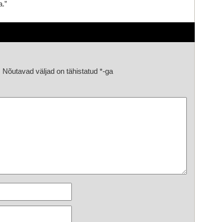
.”
.
Nõutavad väljad on tähistatud
*
-ga