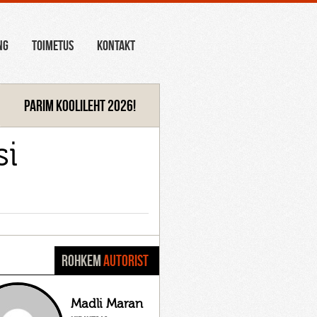
NG
TOIMETUS
KONTAKT
Parim koolileht 2026!
si
ROHKEM
AUTORIST
Madli Maran