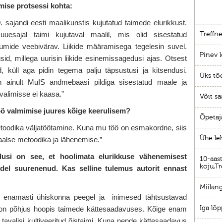
mise protsessi kohta:
. sajandi eesti maalikunstis kujutatud taimede elurikkust.
uesajal taimi kujutaval maalil, mis olid sisestatud
Treffne
mide veebivärav. Liikide määramisega tegelesin suvel.
Pinev l
sid, millega uurisin liikide esinemissagedusi ajas. Otsest
, küll aga pidin tegema palju täpsustusi ja kitsendusi.
Üks tõ
an ainult MuIS andmebaasi pildiga sisestatud maale ja
valimisse ei kaasa.”
Võit sa
töö valmimise juures kõige keerulisem?
Õpetaj
oodika väljatöötamine. Kuna mu töö on esmakordne, siis
Ühe le
inaalse metoodika ja lähenemise.”
dusi on see, et hoolimata elurikkuse vähenemisest
10-aast
koju,Tr
idel suurenenud. Kas selline tulemus autorit ennast
Miilang
on enamasti ühiskonna peegel ja inimesed tähtsustavad
Iga lõp
t on põhjus hoopis taimede kättesaadavuses. Kõige enam
s tavalisi kultiveeritud õistaimi. Kuna nende kättesaadavus