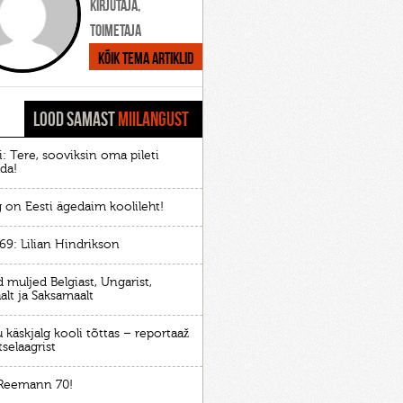
Kirjutaja,
toimetaja
Kõik tema artiklid
LOOD SAMAST
MIILANGUST
i: Tere, sooviksin oma pileti
da!
g on Eesti ägedaim koolileht!
69: Lilian Hindrikson
 muljed Belgiast, Ungarist,
alt ja Saksamaalt
käskjalg kooli tõttas – reportaaž
itselaagrist
Reemann 70!