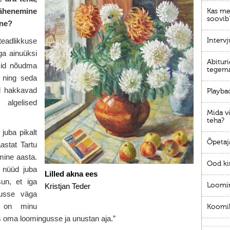
ähenemine
Kas me
soovib
ane?
eadlikkuse
Interv
a ainuüksi
Abituri
ksid nõudma
tegema
t ning seda
al hakkavad
Playba
gelised
Mida võ
teha?
juba pikalt
Õpetaja
astat Tartu
mine aasta.
Ood ki
 nüüd juba
Lilled akna ees
un, et iga
Loomi
Kristjan Teder
usse väga
e on minu
Koomi
 oma loomingusse ja unustan aja.”