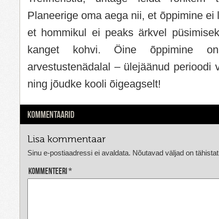
Planeerige oma aega nii, et õppimine ei l
et hommikul ei peaks ärkvel püsimisek
kanget kohvi. Öine õppimine on
arvestustenädalal – ülejäänud perioodi 
ning jõudke kooli õigeagselt!
KOMMENTAARID
Lisa kommentaar
Sinu e-postiaadressi ei avaldata.
Nõutavad väljad on tähista
Kommenteeri
*