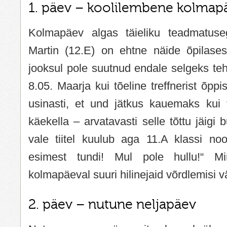
1. päev – koolilembene kolmap
Kolmapäev algas täieliku teadmatuseg
Martin (12.E) on ehtne näide õpilase
jooksul pole suutnud endale selgeks teha
8.05. Maarja kui tõeline treffnerist õppi
usinasti, et und jätkus kauemaks kui t
käekella – arvatavasti selle tõttu jäigi
vale tiitel kuulub aga 11.A klassi no
esimest tundi! Mul pole hullu!“ Mi
kolmapäeval suuri hilinejaid võrdlemisi 
2. päev – nutune neljapäev