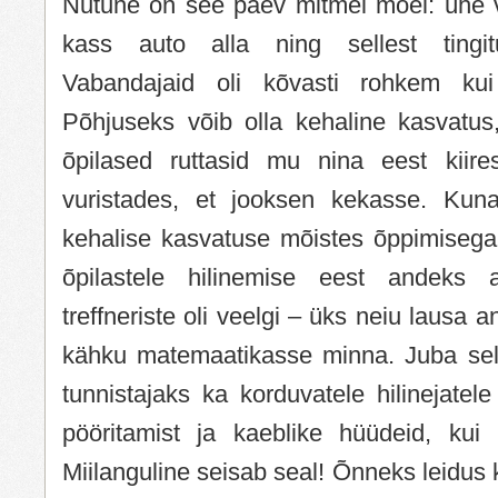
Nutune on see päev mitmel moel: ühe v
kass auto alla ning sellest tingit
Vabandajaid oli kõvasti rohkem kui
Põhjuseks võib olla kehaline kasvatus
õpilased ruttasid mu nina eest kiires
vuristades, et jooksen kekasse. Kun
kehalise kasvatuse mõistes õppimisega,
õpilastele hilinemise eest andeks a
treffneriste oli veelgi – üks neiu lausa a
kähku matemaatikasse minna. Juba sel
tunnistajaks ka korduvatele hilinejate
pööritamist ja kaeblike hüüdeid, kui 
Miilanguline seisab seal! Õnneks leidus 