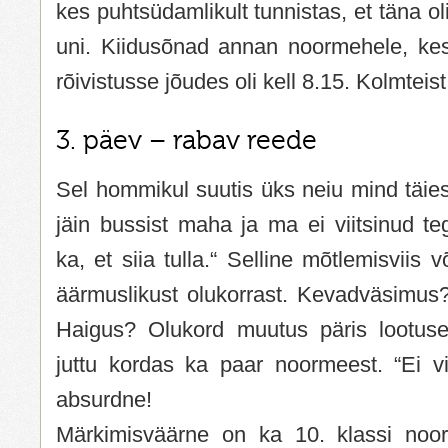
kes puhtsüdamlikult tunnistas, et täna oli
uni. Kiidusõnad annan noormehele, kes
rõivistusse jõudes oli kell 8.15. Kolmteist
3. päev – rabav reede
Sel hommikul suutis üks neiu mind täies
jäin bussist maha ja ma ei viitsinud te
ka, et siia tulla.“ Selline mõtlemisviis v
äärmuslikust olukorrast. Kevadväsimus
Haigus? Olukord muutus päris lootus
juttu kordas ka paar noormeest. “Ei vi
absurdne!
Märkimisväärne on ka 10. klassi noor