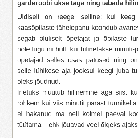
garderoobi ukse taga ning tabada hilin
Üldiselt on reegel selline: kui keegi 
kaasõpilaste tähelepanu koondub avanev
segab oluliselt õpetajat ja õpilaste tu
pole lugu nii hull, kui hilinetakse minuti
õpetajad selles osas patused ning on
selle lühikese aja jooksul keegi juba 
oleks jõudnud.
Inetuks muutub hilinemine aga siis, ku
rohkem kui viis minutit pärast tunnikella
ei hakanud ma neil kolmel päeval koos
tüütama – ehk jõuavad veel õigeks ajaks 