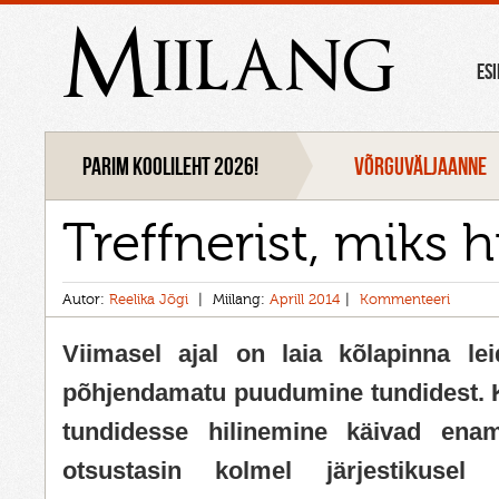
Miilang
ES
Parim koolileht 2026!
VÕRGUVÄLJAANNE
Treffnerist, miks h
Autor:
Reelika Jõgi
Miilang:
Aprill 2014
Kommenteeri
Viimasel ajal on laia kõlapinna leid
põhjendamatu puudumine tundidest. 
tundidesse hilinemine käivad ena
otsustasin kolmel järjestikusel