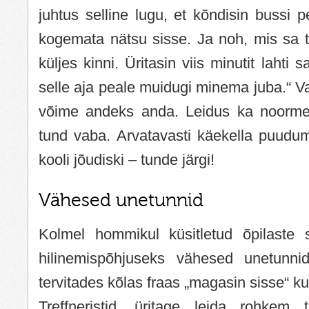
juhtus selline lugu, et kõndisin bussi p
kogemata nätsu sisse. Ja noh, mis sa tee
küljes kinni. Üritasin viis minutit lahti
selle aja peale muidugi minema juba.“ Va
võime andeks anda. Leidus ka noormee
tund vaba. Arvatavasti käekella puudumi
kooli jõudiski – tunde järgi!
Vähesed unetunnid
Kolmel hommikul küsitletud õpilaste 
hilinemispõhjuseks vähesed unetunnid
tervitades kõlas fraas „magasin sisse“ ku
Treffneristid, üritage leida rohkem