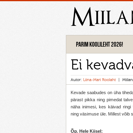
Miil
Parim koolileht 2026!
Ei kevadv
Autor:
Liina-Mari Roolaht
Miila
Kevade saabudes on üha tiheda
pärast pikka ning pimedat talv
näha inimesi, kes käivad ringi
ning väsimuse üle. Millest võib s
Õp. Hele Kiisel: