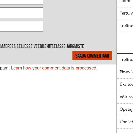
spordi
Tartu v
Treffne
ebiaadress sellesse veebilehitsejasse järgmiste
Treffne
 spam.
Learn how your comment data is processed
.
Pinev l
Üks tõ
Võit sa
Õpetaj
Ühe le