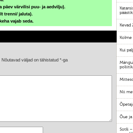
 päev värvilisi puu- ja aedvilju).
Katars
päästik
t trenni/ jaluta).
 keha vajab seda.
Kevad 
Kolme 
Kui pal
.
Nõutavad väljad on tähistatud
*
-ga
Mängul
poliiti
Mittes
Nii met
Õpetaj
Õue ja
Sotši –