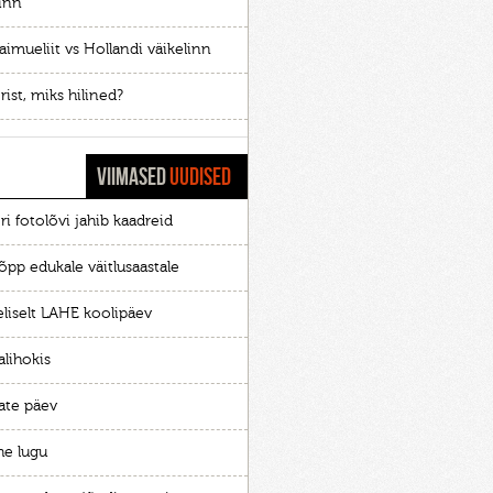
linn
aimueliit vs Hollandi väikelinn
rist, miks hilined?
VIIMASED
UUDISED
ri fotolõvi jahib kaadreid
õpp edukale väitlusaastale
eliselt LAHE koolipäev
alihokis
ate päev
he lugu