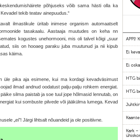
keskendumishäirete põhjuseks võib sama hästi olla ka
 Kevadel tekib teatav ainepuudus.“
tavalt ilmastikule üritab inimese organism automaatselt
 hormoonide tasakaalu. Aastaaja muutudes on keha nn
semates kogustes unehormooni, mis oli talvel kõigi „suur
APPI! 
atud, siis on hooaeg paraku juba muutunud ja nii kipub
Ei kev
asas käima.
Ei oska
HTG bä
n üle pika aja esimene, kui ma kordagi kevadväsimust
soojad ilmad andnud oodatust palju-palju rohkem energiat.
HTG be
päike silma paistab ja soe tuul jope hõlmasid lennutab, on
nergiat kui sombuste pilvede või jääkülma lumega. Kevad
Juhtkir
Kaante 
ele „ei”! Järgi lihtsalt nõuandeid ja ole positiivne.
Kark –
ühisko
a.