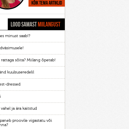
Kõik tema artiklid
LOOD SAMAST
MIILANGUST
Kes minust saab!?
adväsimusele!
 rattaga sõita? Miilang õpetab!
nd kuulsuseredelil
st-dressed
i
vahel ja ära kaitstud
 paneb proovile vigastatu või
nna?