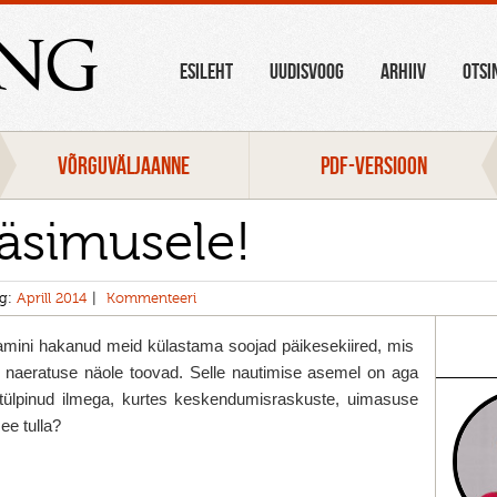
ang
ESILEHT
UUDISVOOG
ARHIIV
OTSI
VÕRGUVÄLJAANNE
PDF-VERSIOON
äsimusele!
ng:
Aprill 2014
Kommenteeri
mini hakanud meid külastama soojad päikesekiired, mis
e naeratuse näole toovad. Selle nautimise asemel on aga
 tülpinud ilmega, kurtes keskendumisraskuste, uimasuse
ee tulla?