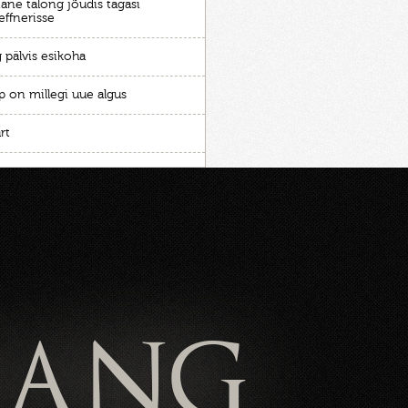
ane talong jõudis tagasi
effnerisse
 pälvis esikoha
p on millegi uue algus
rt