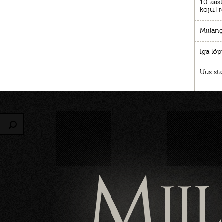
10-aast
koju,Tr
Miilang
Iga lõp
Uus sta