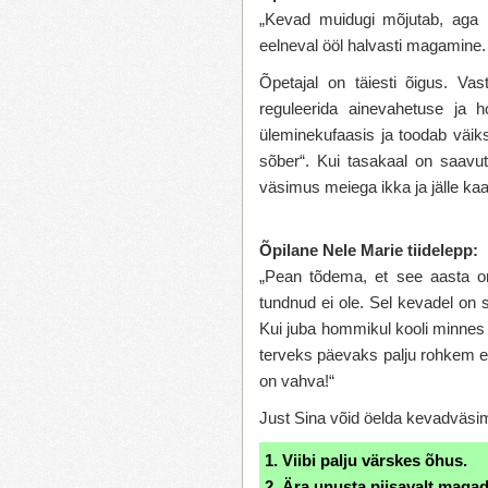
„Kevad muidugi mõjutab, aga 
eelneval ööl halvasti magamine.
Õpetajal on täiesti õigus. Vas
reguleerida ainevahetuse ja
üleminekufaasis ja toodab väik
sõber“. Kui tasakaal on saavut
väsimus meiega ikka ja jälle ka
Õpilane Nele Marie tiidelepp:
„Pean tõdema, et see aasta o
tundnud ei ole. Sel kevadel on 
Kui juba hommikul kooli minnes 
terveks päevaks palju rohkem e
on vahva!“
Just Sina võid öelda kevadväsimus
1. Viibi palju värskes õhus.
2. Ära unusta piisavalt magad