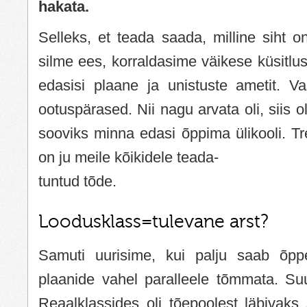
hakata.
Selleks, et teada saada, milline siht on
silme ees, korraldasime väikese küsitlus
edasisi plaane ja unistuste ametit. Vas
ootuspärased. Nii nagu arvata oli, siis 
sooviks minna edasi õppima ülikooli. Tre
on ju meile kõikidele teada-
tuntud tõde.
Loodusklass=tulevane arst?
Samuti uurisime, kui palju saab õpp
plaanide vahel paralleele tõmmata. Suur
Reaalklassides oli tõepoolest läbivaks