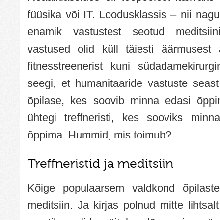
füüsika või IT. Loodusklassis – nii nagu
enamik vastustest seotud meditsiin
vastused olid küll täiesti äärmusest
fitnesstreenerist kuni südadamekirurgi
seegi, et humanitaaride vastuste seast
õpilase, kes soovib minna edasi õppi
ühtegi treffneristi, kes sooviks minna
õppima. Hummid, mis toimub?
Treffneristid ja meditsiin
Kõige populaarsem valdkond õpilaste
meditsiin. Ja kirjas polnud mitte lihtsalt