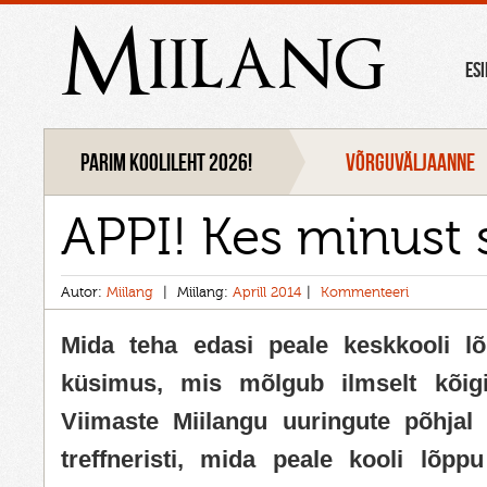
Miilang
ES
Parim koolileht 2026!
VÕRGUVÄLJAANNE
APPI! Kes minust 
Autor:
Miilang
Miilang:
Aprill 2014
Kommenteeri
Mida teha edasi peale keskkooli l
küsimus, mis mõlgub ilmselt kõigi
Viimaste Miilangu uuringute põhjal
treffneristi, mida peale kooli lõp