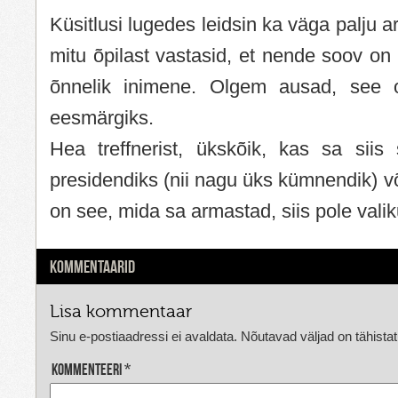
Küsitlusi lugedes leidsin ka väga palju 
mitu õpilast vastasid, et nende soov on 
õnnelik inimene. Olgem ausad, see 
eesmärgiks.
Hea treffnerist, ükskõik, kas sa sii
presidendiks (nii nagu üks kümnendik) või 
on see, mida sa armastad, siis pole valik
KOMMENTAARID
Lisa kommentaar
Sinu e-postiaadressi ei avaldata.
Nõutavad väljad on tähista
Kommenteeri
*