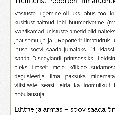
Treffnerist “reporteri” ilmatüdru
Vastuste lugemine oli üks lõbus töö, k
küsitlust täitnud läbi huumorivõtme (m
Värvikamad unistuste ametid olid näiteks
jäätisemüüja ja ,,Reporteri“ ilmatüdruk.
lausa soovi saada jumalaks. 11. klassi
saada Disneylandi printsessiks. Leidsi
oleks ilmselt meie kõikide südames
degusteerija ilma paksuks minemata
vilistlaste seast leida ka loomulikult
hobulausuja.
Lihtne ja armas – soov saada õ