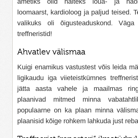
ametiks olid näiteks lõua- ja näoki
loomaarst, kardioloog ja paljud teised. 
valikuks oli õigusteaduskond. Väga k
treffneristid!
Ahvatlev välismaa
Kuigi enamikus vastustest võis leida mär
ligikaudu iga viieteistkümnes treffneris
jätta aasta vahele ja maailmas rin
plaanivad mitmed minna vabatahtl
populaarne on ka plaan minna välismaal
plaanisid kõige rohkem lahkuda just reb