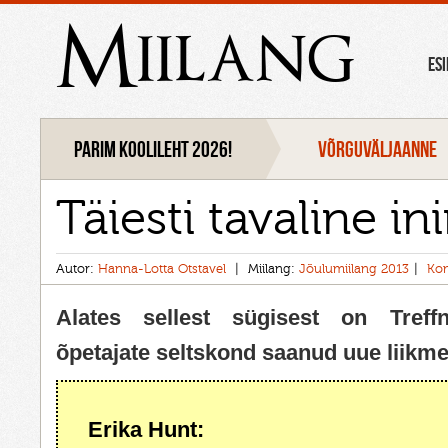
Miilang
ES
Parim koolileht 2026!
VÕRGUVÄLJAANNE
Täiesti tavaline i
Autor:
Hanna-Lotta Otstavel
Miilang:
Jõulumiilang 2013
Ko
Alates sellest sügisest on Treffn
õpetajate seltskond saanud uue liikme
Erika Hunt: