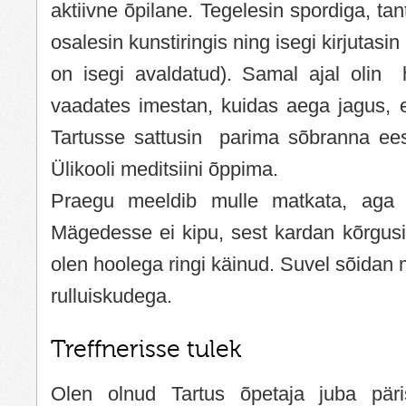
aktiivne õpilane. Tegelesin spordiga, tant
osalesin kunstiringis ning isegi kirjutasin
on isegi avaldatud). Samal ajal olin 
vaadates imestan, kuidas aega jagus, e
Tartusse sattusin parima sõbranna eesk
Ülikooli meditsiini õppima.
Praegu meeldib mulle matkata, aga 
Mägedesse ei kipu, sest kardan kõrgusi
olen hoolega ringi käinud. Suvel sõidan me
rulluiskudega.
Treffnerisse tulek
Olen olnud Tartus õpetaja juba päri