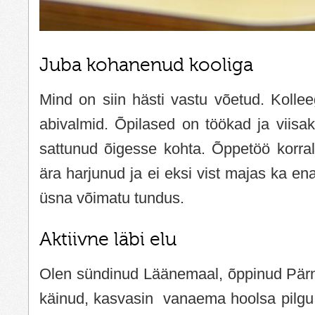
Juba kohanenud kooliga
Mind on siin hästi vastu võetud. Kollee
abivalmid. Õpilased on töökad ja viisa
sattunud õigesse kohta. Õppetöö korra
ära harjunud ja ei eksi vist majas ka e
üsna võimatu tundus.
Aktiivne läbi elu
Olen sündinud Läänemaal, õppinud Pärn
käinud, kasvasin vanaema hoolsa pilgu a