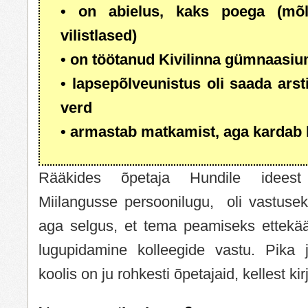
• on abielus, kaks poega (mõl
vilistlased)
• on töötanud Kivilinna gümnaasiu
• lapsepõlveunistus oli saada arst
verd
• armastab matkamist, aga kardab 
Rääkides õpetaja Hundile ideest 
Miilangusse persoonilugu, oli vastuseks
aga selgus, et tema peamiseks ettekää
lugupidamine kolleegide vastu. Pika 
koolis on ju rohkesti õpetajaid, kellest kir