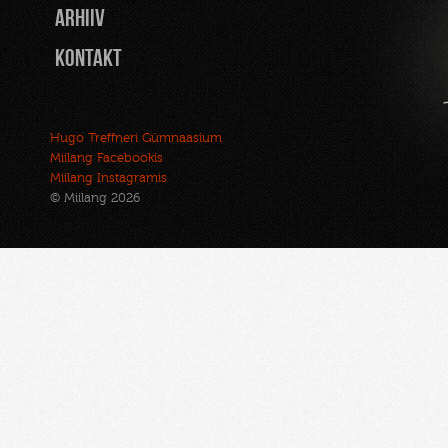
Arhiiv
Kontakt
Hugo Treffneri Gümnaasium
Miilang Facebookis
Miilang Instagramis
© Miilang 2026