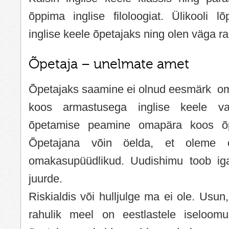
õppima inglise filoloogiat. Ülikooli l
inglise keele õpetajaks ning olen väga ra
Õpetaja – unelmate amet
Õpetajaks saamine ei olnud eesmärk oma
koos armastusega inglise keele vas
õpetamise peamine omapära koos õpi
Õpetajana võin öelda, et oleme
omakasupüüdlikud. Uudishimu toob ig
juurde.
Riskialdis või hulljulge ma ei ole. Usun
rahulik meel on eestlastele iseloomu