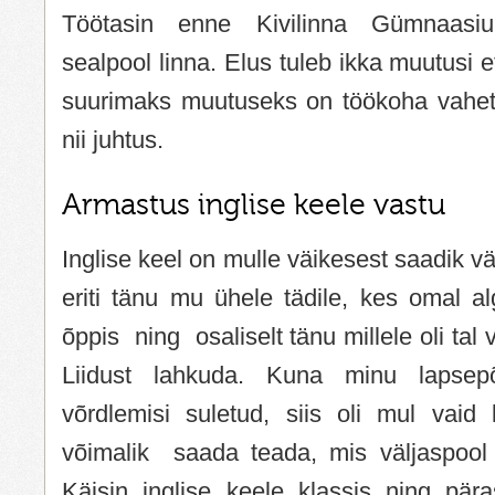
Töötasin enne Kivilinna Gümnaasiu
sealpool linna. Elus tuleb ikka muutusi e
suurimaks muutuseks on töökoha vahetu
nii juhtus.
Armastus inglise keele vastu
Inglise keel on mulle väikesest saadik 
eriti tänu mu ühele tädile, kes omal alg
õppis ning osaliselt tänu millele oli ta
Liidust lahkuda. Kuna minu lapsepõ
võrdlemisi suletud, siis oli mul vaid
võimalik saada teada, mis väljaspool
Käisin inglise keele klassis ning pära