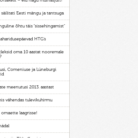
õrsakest – elu nagu muinasjutt!
 säilitati Eesti mängu ja tantsuga
guline õhtu täis “sissehingamist”
aharidusepäevad HTG’s
tleksid oma 10 aastat nooremale
?
usi, Comeniuse ja Lüneburgi
tid
ate meenutusi 2013. aastast
mis vähendas tulevikuhirmu
 omaette laagrisse!
nädal