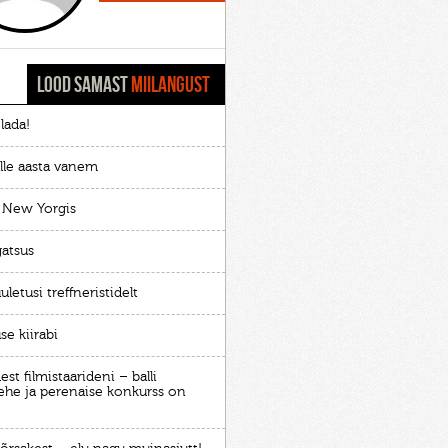
LOOD SAMAST
MIILANGUST
lada!
lle aasta vanem
 New Yorgis
gatsus
uletusi treffneristidelt
se kiirabi
st filmistaarideni – balli
he ja perenaise konkurss on