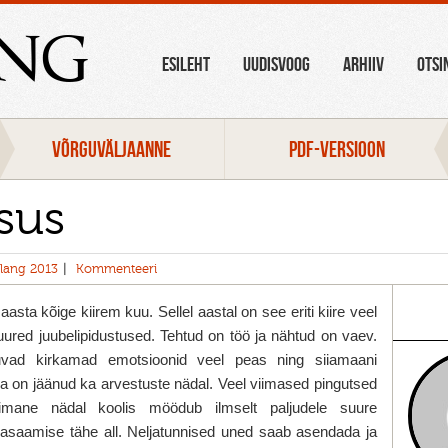
ang
ESILEHT
UUDISVOOG
ARHIIV
OTSI
VÕRGUVÄLJAANNE
PDF-VERSIOON
sus
lang 2013
Kommenteeri
asta kõige kiirem kuu. Sellel aastal on see eriti kiire veel
suured juubelipidustused. Tehtud on töö ja nähtud on vaev.
uvad kirkamad emotsioonid veel peas ning siiamaani
aha on jäänud ka arvestuste nädal. Veel viimased pingutsed
imane nädal koolis möödub ilmselt paljudele suure
dasaamise tähe all. Neljatunnised uned saab asendada ja