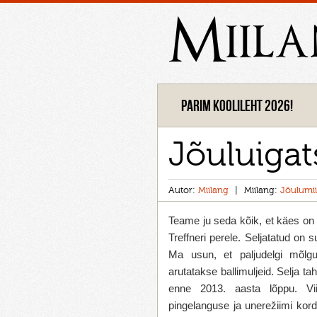
Miil
Parim koolileht 2026!
Jõuluigat
Autor:
Miilang
Miilang:
Jõulumii
Teame ju seda kõik, et käes on a
Treffneri perele. Seljatatud on 
Ma usun, et paljudelgi mõlg
arutatakse ballimuljeid. Selja t
enne 2013. aasta lõppu. Vi
pingelanguse ja unerežiimi kor