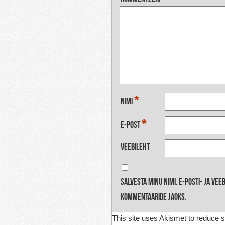
*
Nimi
*
E-post
Veebileht
Salvesta minu nimi, e-posti- ja ve
kommentaaride jaoks.
This site uses Akismet to reduce