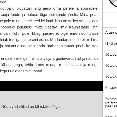
tida.
ud palju pidustusi ning aega oma perele ja sõpradele.
 sooja tunde ja ootuse õige jõulutunde järele. Mina pean
ne pole minuni veel teed leidnud. Kas on selles süüdi pidev
i hoopiski jõuludele mitte vastav ilm? Kaunistatud linn,
Aitan e
ndariinilõhn pole ikkagi piisav, et õige emotsioon sisse
leiab tee iga inimeseni eraldi. Ma loodan, et hetkel, mil ma
HTG jä
ud ja hakanud nautima enda ümber toimuvat poeb ka see
Jõulud
endale selle aja, mil tulla välja argipäevarutiinist ja nautida
 lähedastega, tehke koos midagi meeldejäävat ja minge
Jõului
ega uuele aastale vastu!
Jõululu
Kingitu
Kokkade
pereme
.
Nõutavad väljad on tähistatud
*
-ga
peetud