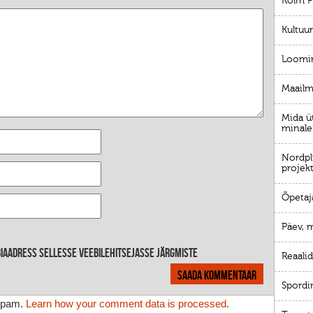
Kolm P
Kultuur
Loomin
Maailm
Mida ü
minale
Nordpl
projek
Õpetaj
Päev, 
ebiaadress sellesse veebilehitsejasse järgmiste
Reaalid
Spordi
 spam.
Learn how your comment data is processed
.