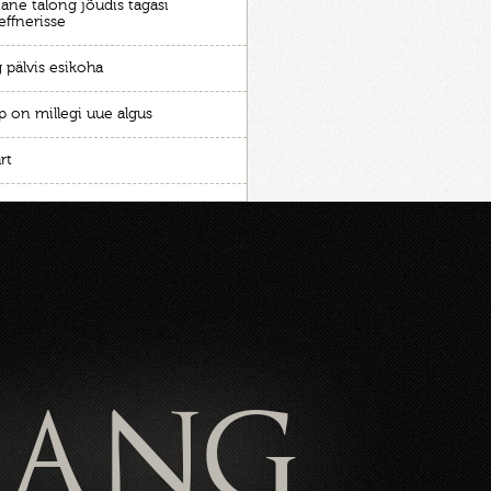
ane talong jõudis tagasi
effnerisse
 pälvis esikoha
p on millegi uue algus
rt