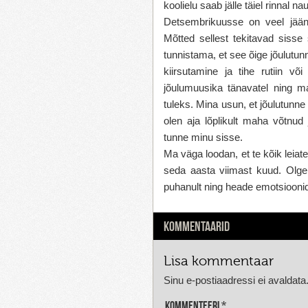
koolielu saab jälle täiel rinnal nau
Detsembrikuusse on veel jään
Mõtted sellest tekitavad sisse
tunnistama, et see õige jõulutun
kiirsutamine ja tihe rutiin võ
jõulumuusika tänavatel ning ma
tuleks. Mina usun, et jõulutunne 
olen aja lõplikult maha võtn
tunne minu sisse.
Ma väga loodan, et te kõik leiate 
seda aasta viimast kuud. Olge
puhanult ning heade emotsioonid
KOMMENTAARID
Lisa kommentaar
Sinu e-postiaadressi ei avaldata
Kommenteeri
*