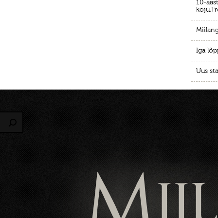
10-aast
koju,Tr
Miilang
Iga lõp
Uus sta