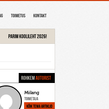
NG
TOIMETUS
KONTAKT
Parim koolileht 2026!
ROHKEM
AUTORIST
Miilang
Toimetaja
Kõik tema artiklid