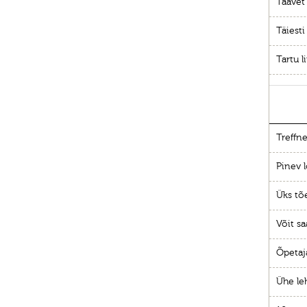
Taavet 
Täiest
Tartu l
Treffne
Pinev l
Üks tõ
Võit sa
Õpetaj
Ühe le