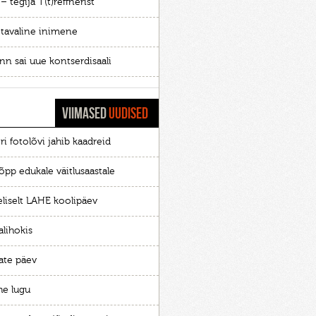
– tegija T(t)reffnerist
i tavaline inimene
inn sai uue kontserdisaali
VIIMASED
UUDISED
ri fotolõvi jahib kaadreid
õpp edukale väitlusaastale
eliselt LAHE koolipäev
alihokis
ate päev
he lugu