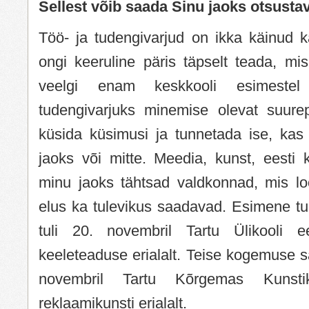
Sellest võib saada Sinu jaoks otsust
Töö- ja tudengivarjud on ikka käinud k
ongi keeruline päris täpselt teada, mi
veelgi enam keskkooli esimestel 
tudengivarjuks minemise olevat suure
küsida küsimusi ja tunnetada ise, kas
jaoks või mitte. Meedia, kunst, eesti 
minu jaoks tähtsad valdkonnad, mis l
elus ka tulevikus saadavad. Esimene t
tuli 20. novembril Tartu Ülikooli e
keeleteaduse erialalt. Teise kogemuse sa
novembril Tartu Kõrgemas Kunsti
reklaamikunsti erialalt.