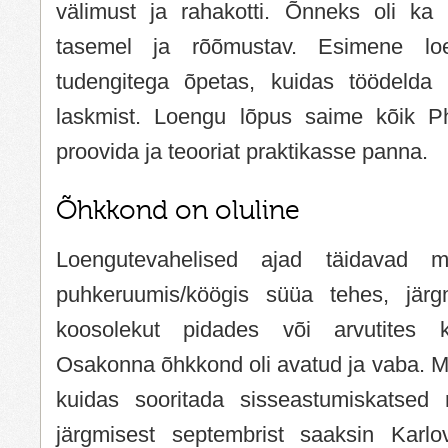
välimust ja rahakotti. Õnneks oli ka 
tasemel ja rõõmustav. Esimene lo
tudengitega õpetas, kuidas töödelda 
laskmist. Loengu lõpus saime kõik Ph
proovida ja teooriat praktikasse panna.
Õhkkond on oluline
Loengutevahelised ajad täidavad m
puhkeruumis/köögis süüa tehes, järg
koosolekut pidades või arvutites ko
Osakonna õhkkond oli avatud ja vaba. Mul
kuidas sooritada sisseastumiskatsed n
järgmisest septembrist saaksin Karlo