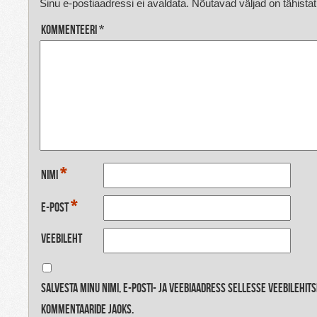
Sinu e-postiaadressi ei avaldata.
Nõutavad väljad on tähista
Kommenteeri
*
*
Nimi
*
E-post
Veebileht
Salvesta minu nimi, e-posti- ja veebiaadress sellesse veebilehit
kommentaaride jaoks.