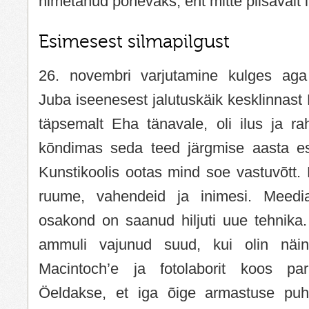
nimetanud põnevaks, ent mitte piisavalt i
Esimesest silmapilgust
26. novembri varjutamine kulges aga 
Juba iseenesest jalutuskäik kesklinnas
täpsemalt Eha tänavale, oli ilus ja ra
kõndimas seda teed järgmise aasta es
Kunstikoolis ootas mind soe vastuvõtt. E
ruume, vahendeid ja inimesi. Meedia
osakond on saanud hiljuti uue tehnika
ammuli vajunud suud, kui olin näi
Macintoch’e ja fotolaborit koos pari
Öeldakse, et iga õige armastuse puhu