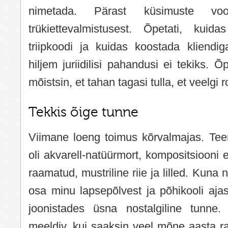
nimetada. Pärast küsimuste vo
trükiettevalmistusest. Õpetati, kuid
triipkoodi ja kuidas koostada kliendig
hiljem juriidilisi pahandusi ei tekiks. Õ
mõistsin, et tahan tagasi tulla, et veelg
Tekkis õige tunne
Viimane loeng toimus kõrvalmajas. Te
oli akvarell-natüürmort, kompositsiooni 
raamatud, mustriline riie ja lilled. Kuna
osa minu lapsepõlvest ja põhikooli ajast, 
joonistades üsna nostalgiline tunne.
meeldiv, kui saaksin veel mõne aasta ra