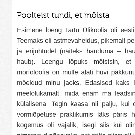
Poolteist tundi, et mõista
Esimene loeng Tartu Ülikoolis oli eest
Teemaks oli astmevaheldus, pikemalt pea
ja erijuhtudel (näiteks hauduma – h
haub). Loengu lõpuks mõistsin, et 
morfoloofia on mulle alati huvi pakkunu
mõeldud minu jaoks. Edasised kaks l
meelolukamalt, mida enam ma teadsin,
külalisena. Tegin kaasa nii palju, kui 
vormiõpetuse praktikumis läks päris h
kogemus oli vajalik, isegi siis kui ol