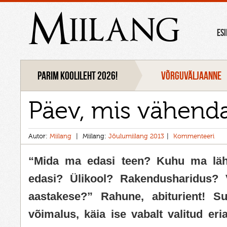
Miilang
ES
Parim koolileht 2026!
VÕRGUVÄLJAANNE
Päev, mis vähend
Autor:
Miilang
Miilang:
Jõulumiilang 2013
Kommenteeri
“Mida ma edasi teen? Kuhu ma lä
edasi? Ülikool? Rakendusharidus? V
aastakese?” Rahune, abiturient! S
võimalus, käia ise vabalt valitud eria