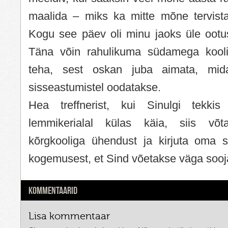
maalida – miks ka mitte mõne tervista
Kogu see päev oli minu jaoks üle ootus
Täna võin rahulikuma südamega koolis
teha, sest oskan juba aimata, mida
sisseastumistel oodatakse.
Hea treffnerist, kui Sinulgi tekk
lemmikerialal külas käia, siis võt
kõrgkooliga ühendust ja kirjuta oma 
kogemusest, et Sind võetakse väga sooja
KOMMENTAARID
Lisa kommentaar