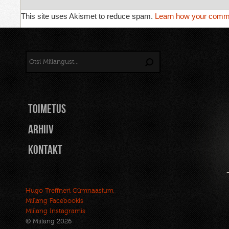
This site uses Akismet to reduce spam.
Learn how your comme
TOIMETUS
Arhiiv
Kontakt
Hugo Treffneri Gümnaasium
Miilang Facebookis
Miilang Instagramis
© Miilang 2026