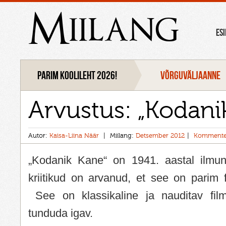
Miilang
ES
Parim koolileht 2026!
VÕRGUVÄLJAANNE
Arvustus: „Kodani
Autor:
Kaisa-Liina Näär
Miilang:
Detsember 2012
Kommente
„Kodanik Kane“ on 1941. aastal ilmun
kriitikud on arvanud, et see on parim fi
See on klassikaline ja nauditav film
tunduda igav.