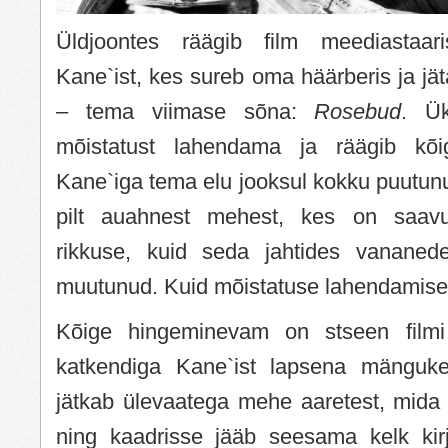
Üldjoontes räägib film meediastaar
Kane`ist, kes sureb oma häärberis ja j
– tema viimase sõna:
Rosebud
. Ük
mõistatust lahendama ja räägib kõi
Kane`iga tema elu jooksul kokku puutunu
pilt auahnest mehest, kes on saavu
rikkuse, kuid seda jahtides vanane
muutunud. Kuid mõistatuse lahendamisel
Kõige hingeminevam on stseen filmi
katkendiga Kane`ist lapsena mänguk
jätkab ülevaatega mehe aaretest, mida 
ning kaadrisse jääb seesama kelk ki