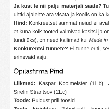
Ja kust te nii palju materjali saate?
Tu
ühtki ajalehte ära visata ja koolis on ka 
Hind:
Konkreetset summat neiud ei avald
et kuna kõik tooted valmivad käsitsi ja 
tundi üks), on need kallimad kui
Made in
Konkurentsi tunnete?
Ei tunne eriti, se
erinevaid asju.
Õpilasfirma
Pind
Liikmed:
Kaspar Koolmeister (11.b),
Sirelin Strantsov (11.c)
Toode:
Puidust prillitoosid.
Toote kirjeldus:
Tehniliselt koosneb