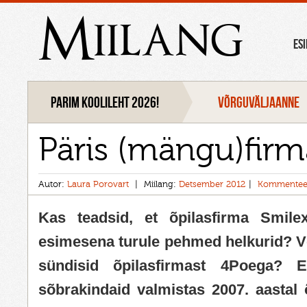
Miilang
ES
Parim koolileht 2026!
VÕRGUVÄLJAANNE
Päris (mängu)firm
Autor:
Laura Porovart
Miilang:
Detsember 2012
Kommentee
Kas teadsid, et õpilasfirma Smilex
esimesena turule pehmed helkurid? Võ
sündisid õpilasfirmast 4Poega? 
sõbrakindaid valmistas 2007. aastal 