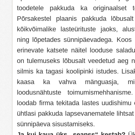
toodetele pakkuda ka originaalset 
Põrsakestel plaanis pakkuda lõbusalt
kõikvõimalike lasteürituste jaoks, alu
ning lõpetades sünnipäevadega. Koos 
erinevate katsete näitel looduse saladu
on tulemuseks lõbusalt veedetud aeg ni
silmis ka tagasi koolipinki istudes. Lis
kaasa ka vahva mänguasja, mis
loodusnähtuste toimumismehhanism
loodab firma tekitada lastes uudishimu
ühtlasi pakkuda lapsevanematele lihtsat 
sünnipäeva sisustamiseks.
Ja kui kaua üks „seanss“ kestab?
Ük