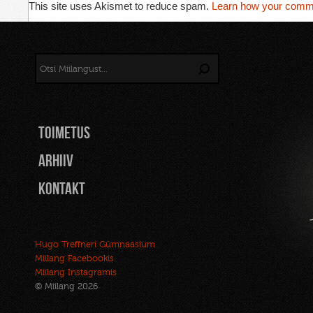
This site uses Akismet to reduce spam.
Learn how your comme
TOIMETUS
Arhiiv
Kontakt
Hugo Treffneri Gümnaasium
Miilang Facebookis
Miilang Instagramis
© Miilang 2026