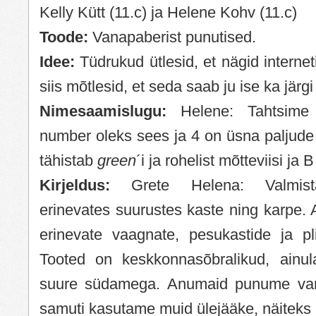
Kelly Kütt (11.c) ja Helene Kohv (11.c)
Toode:
Vanapaberist punutised.
Idee:
Tüdrukud ütlesid, et nägid internet
siis mõtlesid, et seda saab ju ise ka järgi
Nimesaamislugu:
Helene: Tahtsime
number oleks sees ja 4 on üsna paljude
tähistab
green
´i ja rohelist mõtteviisi ja 
Kirjeldus:
Grete Helena: Valmist
erinevates suurustes kaste ning karpe. A
erinevate vaagnate, pesukastide ja plii
Tooted on keskkonnasõbralikud, ainul
suure südamega. Anumaid punume vana
samuti kasutame muid ülejääke, näiteks 