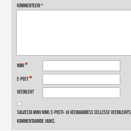
Kommenteeri
*
*
Nimi
*
E-post
Veebileht
Salvesta minu nimi, e-posti- ja veebiaadress sellesse veebilehit
kommentaaride jaoks.