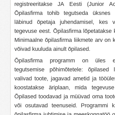
registreeritakse JA Eesti (Junior Ac
Õpilasfirma tohib tegutseda üksnes 
läbinud õpetaja juhendamisel, kes va
tegevuse eest. Õpilasfirma lõpetatakse 
Minimaalne õpilasfirma liikmete arv on 
võivad kuuluda ainult õpilased.
Õpilasfirma programm on üles ehi
tegutsemise põhimõtetele: õpilased
valivad toote, jagavad ametid ja tööül
koostatakse äriplaan, mida tegevuse 
Õpilased toodavad ja müüvad oma tootei
või osutavad teenuseid. Programmi 
õpilasfirma juhtimise ja meeskonnatöö os