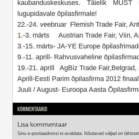
kaubanduskeskuses. Täielik MUST 
lugupidavale õpilasfirmale!
22.-24. veebruar Flemish Trade Fair, An
1
.-3. märts Austrian Trade Fair, Viin, A
3.-15. märts- JA-YE Europe õpilasfrimadel
9.-11. aprill- Rahvusvaheline õpilasfirmad
19.-21. aprill AgBiz Trade Fair,Belgrad,
Aprill-Eesti Parim õpilasfirma 2012 finaal
Juuli / August- Euroopa Aasta Õpilasfirm
KOMMENTAARID
Lisa kommentaar
Sinu e-postiaadressi ei avaldata.
Nõutavad väljad on tähista