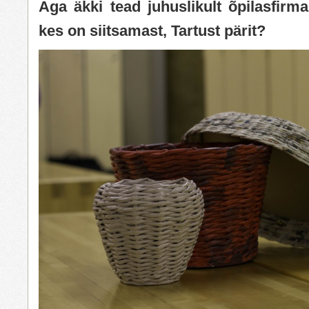
Aga äkki tead juhuslikult õpilasfirm
kes on siitsamast, Tartust pärit?