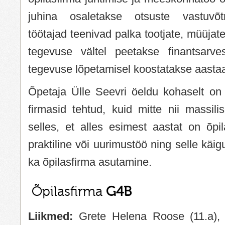
juhina osaletakse otsuste vastuvõt
töötajad teenivad palka tootjate, müüjat
tegevuse vältel peetakse finantsarves
tegevuse lõpetamisel koostatakse aasta
Õpetaja Ülle Seevri öeldu kohaselt on 
firmasid tehtud, kuid mitte nii massili
selles, et alles esimest aastat on õpi
praktiline või uurimustöö ning selle käi
ka õpilasfirma asutamine.
Õpilasfirma
G4B
Liikmed:
Grete Helena Roose (11.a), 