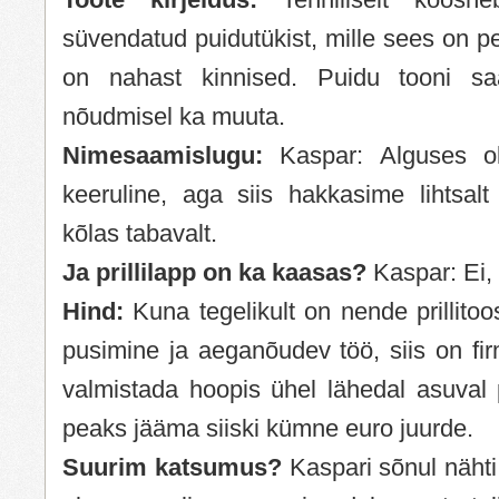
süvendatud puidutükist, mille sees on 
on nahast kinnised. Puidu tooni saa
nõudmisel ka muuta.
Nimesaamislugu:
Kaspar: Alguses ol
keeruline, aga siis hakkasime lihtsal
kõlas tabavalt.
Ja prillilapp on ka kaasas?
Kaspar: Ei,
Hind:
Kuna tegelikult on nende prillito
pusimine ja aeganõudev töö, siis on fir
valmistada hoopis ühel lähedal asuval 
peaks jääma siiski kümne euro juurde.
Suurim katsumus?
Kaspari sõnul näht