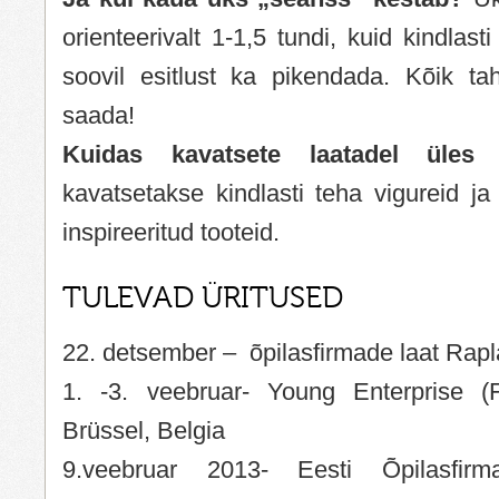
orienteerivalt 1-1,5 tundi, kuid kindlasti
soovil esitlust ka pikendada. Kõik t
saada!
Kuidas kavatsete laatadel üles 
kavatsetakse kindlasti teha vigureid j
inspireeritud tooteid.
TULEVAD ÜRITUSED
22. detsember – õpilasfirmade laat Rap
1. -3. veebruar- Young Enterprise (F
Brüssel, Belgia
9.veebruar 2013- Eesti Õpilasfirma