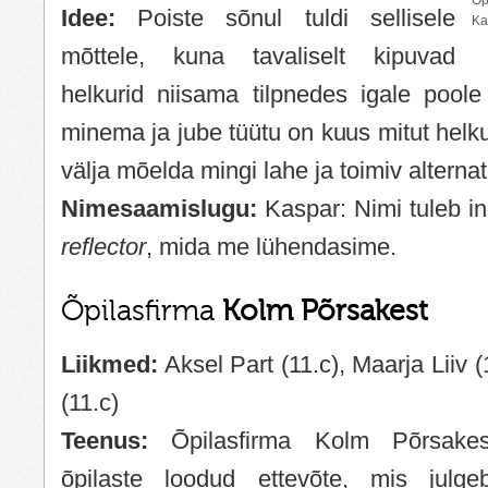
Õp
Idee:
Poiste sõnul tuldi sellisele
Ka
mõttele, kuna tavaliselt kipuvad
helkurid niisama tilpnedes igale poole
minema ja jube tüütu on kuus mitut helkuri
välja mõelda mingi lahe ja toimiv alternati
Nimesaamislugu:
Kaspar: Nimi tuleb in
reflector
, mida me lühendasime.
Õpilasfirma
Kolm Põrsakest
Liikmed:
Aksel Part (11.c), Maarja Liiv 
(11.c)
Teenus:
Õpilasfirma Kolm Põrsakes
õpilaste loodud ettevõte, mis julge