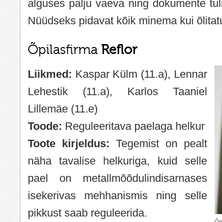
alguses palju vaeva ning dokumente tuli
Nüüdseks pidavat kõik minema kui õlitatu
Õpilasfirma
Reflor
Liikmed:
Kaspar Külm (11.a), Lennar
Lehestik (11.a), Karlos Taaniel
Lillemäe (11.e)
Toode:
Reguleeritava paelaga helkur
Toote kirjeldus:
Tegemist on pealt
näha tavalise helkuriga, kuid selle
pael on metallmõõdulindisarnases
isekerivas mehhanismis ning selle
pikkust saab reguleerida.