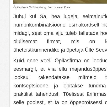
Õpilasfirma G4B toodang. Foto: Kaarel Kree
Juhul kui Sa, hea lugeja, eelmainuti
numbrikombinatsioone esmakordselt nä
midagi, sest oma ajju tuleb talletada hoo
olulisemat firmat, mis on lo
üheteistkümnendike ja õpetaja Ülle Seevr
Kuid enne veel! Õpilasfirma on loodu
eesmärgil, et viia ellu majandusõppes
jooksul rakendatakse mitmeid teo
kontseptsioone ja õpitakse tundma
praktilist tähendust. Tõelisest ärifirma
selle poolest, et ta on õppeprotsessi 