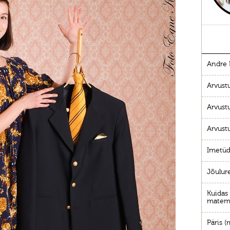
Andre P
Arvustu
Arvust
Arvustu
Imetüd
Jõulur
Kuidas 
matema
Päris 