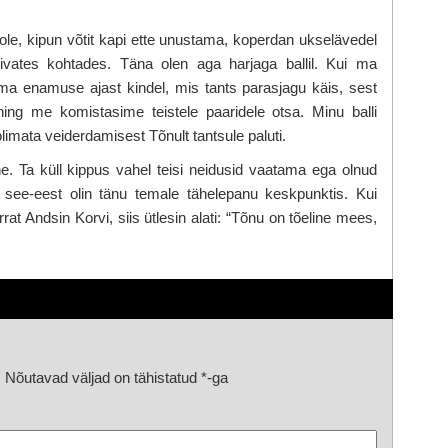
apoole, kipun võtit kapi ette unustama, koperdan ukselävedel
bivates kohtades. Täna olen aga harjaga ballil. Kui ma
 ma enamuse ajast kindel, mis tants parasjagu käis, sest
ning me komistasime teistele paaridele otsa. Minu balli
limata veiderdamisest Tõnult tantsule paluti.
e. Ta küll kippus vahel teisi neidusid vaatama ega olnud
 see-eest olin tänu temale tähelepanu keskpunktis. Kui
 Andsin Korvi, siis ütlesin alati: “Tõnu on tõeline mees,
.
Nõutavad väljad on tähistatud
*
-ga