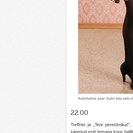
Kummaline paar: Autor Iida valis
22.00
Treffner ja „Tere perestroika!
julgenud esiti temaga koos ballil 