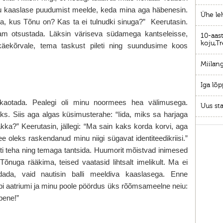
mu kaaslase puudumist meelde, keda mina aga häbenesin.
Ühe le
Iida, kus Tõnu on? Kas ta ei tulnudki sinuga?” Keerutasin.
nam otsustada. Läksin väriseva südamega kantseleisse,
10-aast
koju,Tr
ekõrvale, tema taskust pileti ning suundusime koos
Miilang
Iga lõp
 kaotada. Pealegi oli minu noormees hea välimusega.
Uus sta
aks. Siis aga algas küsimusterahe: “Iida, miks sa harjaga
 hakka?” Keerutasin, jällegi: “Ma sain kaks korda korvi, aga
ee oleks raskendanud minu niigi sügavat identiteedikriisi.”
lti teha ning temaga tantsida. Huumorit mõistvad inimesed
Tõnuga rääkima, teised vaatasid lihtsalt imelikult. Ma ei
aldada, vaid nautisin balli meeldiva kaaslasega. Enne
äbi aatriumi ja minu poole pöördus üks rõõmsameelne neiu:
äbene!”