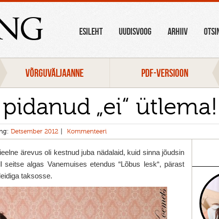
ang
ESILEHT
UUDISVOOG
ARHIIV
OTSI
VÕRGUVÄLJAANNE
PDF-VERSIOON
 pidanud „ei“ ütlema!
ang:
Detsember 2012
Kommenteeri
ieelne ärevus oli kestnud juba nädalaid, kuid sinna jõudsin
l seitse algas Vanemuises etendus “Lõbus lesk“, pärast
leidiga taksosse.