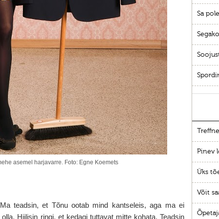
Sa pole
Segako
Soojus
Spordi
Treffne
Pinev l
 mehe asemel harjavarre. Foto: Egne Koemets
Üks tõ
Võit sa
“. Ma teadsin, et Tõnu ootab mind kantseleis, aga ma ei
Õpetaj
olla. Hiilisin ringi, et kedagi tuttavat mitte kohata. Teadsin