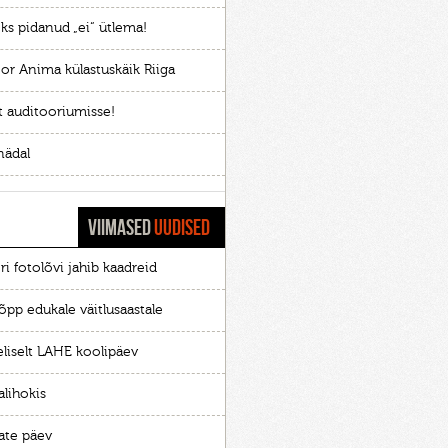
ks pidanud „ei“ ütlema!
or Anima külastuskäik Riiga
t auditooriumisse!
nädal
VIIMASED
UUDISED
ri fotolõvi jahib kaadreid
õpp edukale väitlusaastale
eliselt LAHE koolipäev
alihokis
ate päev