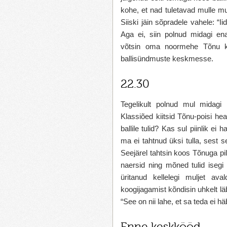
kohe, et nad tuletavad mulle 
Siiski jäin sõpradele vahele: “
Aga ei, siin polnud midagi e
võtsin oma noormehe Tõnu kä
ballisündmuste keskmesse.
22.30
Tegelikult polnud mul midagi
Klassiõed kiitsid Tõnu-poisi he
ballile tulid? Kas sul piinlik ei
ma ei tahtnud üksi tulla, sest s
Seejärel tahtsin koos Tõnuga pi
naersid ning mõned tulid isegi 
üritanud kellelegi muljet av
koogijagamist kõndisin uhkelt l
“See on nii lahe, et sa teda ei h
Enne keskkööd