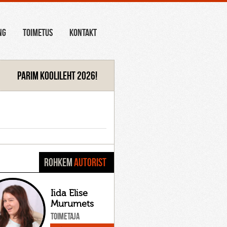
NG
TOIMETUS
KONTAKT
Parim koolileht 2026!
ROHKEM
AUTORIST
Iida Elise
Murumets
Toimetaja