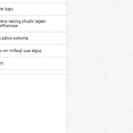
he lugu
ane talong jõudis tagasi
effnerisse
 pälvis esikoha
p on millegi uue algus
rt