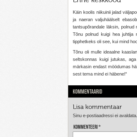
Käin koolis niikuinii jalad välj
ja naeran valjuhäälselt ebaso
tantsupõrandale läksin, polnud
Tõnu polnud kuigi hea juhtija 
tipphetkeks oli see, kui mind hoo
Tõnu oli mulle ideaalne kaaslan
seltskonnas kuigi jutukas, aga
märkasin endast möödumas härrat
sest tema mind ei häbene!“
KOMMENTAARID
Lisa kommentaar
Sinu e-postiaadressi ei avaldata
Kommenteeri
*