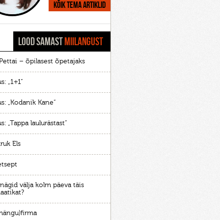
Kõik tema artiklid
LOOD SAMAST
MIILANGUST
ettai – õpilasest õpetajaks
s: „1+1“
us: „Kodanik Kane“
s: „Tappa laulurästast“
ruk Els
etsept
nägid välja kolm päeva täis
atikat?
(mängu)firma