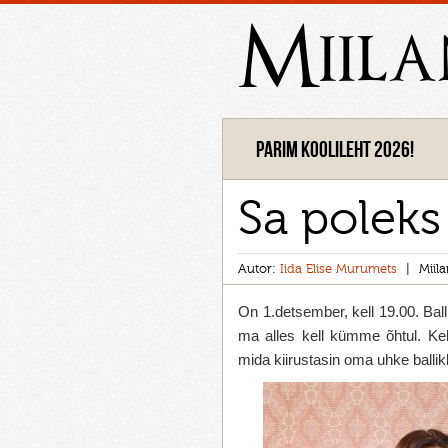
Miil
Parim koolileht 2026!
Sa poleks
Autor:
Iida Elise Murumets
Miil
On 1.detsember, kell 19.00. Ball
ma alles kell kümme õhtul. Kel
mida kiirustasin oma uhke ballik