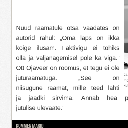
Nüüd raamatule otsa vaadates on
autorid rahul: „Oma laps on ikka
kõige ilusam. Faktivigu ei tohiks
olla ja väljanägemisel pole ka viga.”
Ott Ojaveer on rõõmus, et tegu ei ole
Jä
juturaamatuga. „See on
t
kü
niisugune raamat, mille teed lahti
ja jäädki sirvima. Annab hea pil
jutulise ülevaate.”
KOMMENTAARID