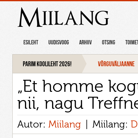
Miilang
ESILEHT
UUDISVOOG
ARHIIV
OTSING
TOIME
Parim koolileht 2026!
VÕRGUVÄLJAANNE
„Et homme kogu
nii, nagu Treffn
Autor:
Miilang
Miilang:
D