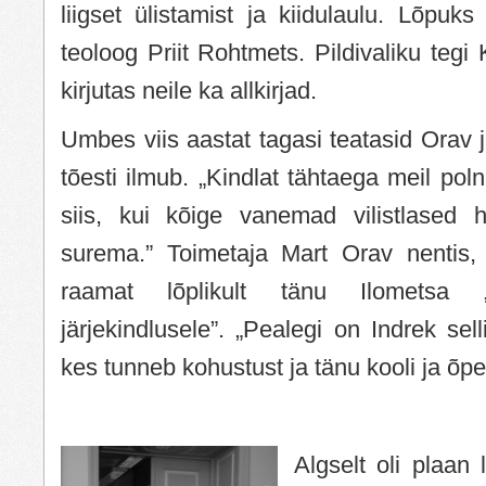
liigset ülistamist ja kiidulaulu. Lõpuks
teoloog Priit Rohtmets. Pildivaliku tegi
kirjutas neile ka allkirjad.
Umbes viis aastat tagasi teatasid Orav j
tõesti ilmub. „Kindlat tähtaega meil poln
siis, kui kõige vanemad vilistlased 
surema.” Toimetaja Mart Orav nentis, e
raamat lõplikult tänu Ilometsa „
järjekindlusele”. „Pealegi on Indrek sel
kes tunneb kohustust ja tänu kooli ja õpe
Algselt oli plaan