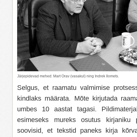
Järjepidevad mehed: Mart Orav (vasakul) ning Indrek Ilomets.
Selgus, et raamatu valmimise protsessi
kindlaks määrata. Mõte kirjutada raam
umbes 10 aastat tagasi. Pildimaterjali
esimeseks mureks osutus kirjaniku 
soovisid, et tekstid paneks kirja kõrva