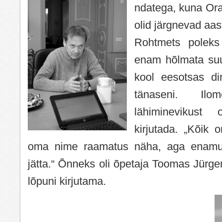
ndatega, kuna Ora
olid järgnevad aas
Rohtmets poleks 
enam hõlmata suu
kool eesotsas di
tänaseni. Il
lähiminevikust
kirjutada. „Kõik 
oma nime raamatus näha, aga enamus
jätta.“ Õnneks oli õpetaja Toomas Jürg
lõpuni kirjutama.