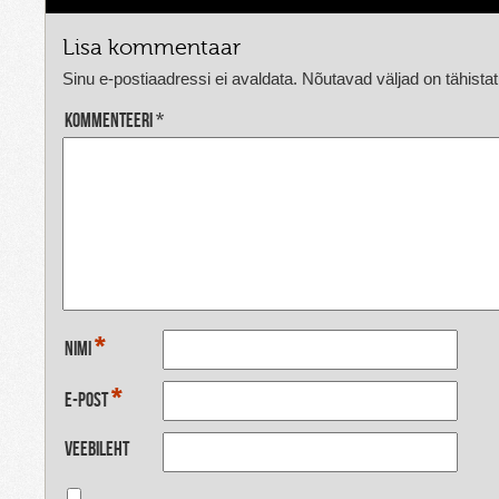
Lisa kommentaar
Sinu e-postiaadressi ei avaldata.
Nõutavad väljad on tähista
Kommenteeri
*
*
Nimi
*
E-post
Veebileht