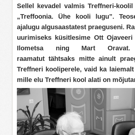
Sellel kevadel valmis Treffneri-kooli
„Treffoonia. Ühe kooli lugu”. Teo
ajalugu algusaastatest praeguseni. R
uurimiseks küsitlesime Ott Ojaveeri 
Ilometsa ning Mart Oravat.
raamatut tähtsaks mitte ainult prae
Treffneri kooliperele, vaid ka laiemal
mille elu Treffneri kool alati on mõjut