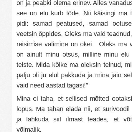
on ja peabki olema erinev. Alles vanad
see on elu kurb tõde. Nii käisingi ma t
pidi: samad peatused, samad ootuse
veetsin õppides. Oleks ma vaid teadnud,
reisimise valimine on okei. Oleks ma v
on ainult minu otsus, milline minu elu
teiste. Mida kõike ma oleksin teinud, mi
palju oli ju elul pakkuda ja mina jäin s
vaid need aastad tagasi!”
Mina ei taha, et sellised mõtted ootak
lõpus. Ma tahan elada nii, et surivoodil
ja lahkuda siit ilmast teades, et võt
võimalik.