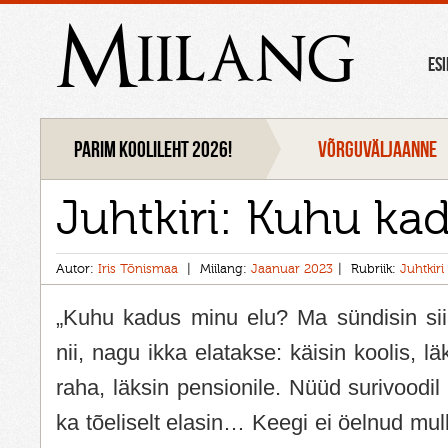
Miilang
ES
Parim koolileht 2026!
VÕRGUVÄLJAANNE
Juhtkiri: Kuhu ka
Autor:
Iris Tõnismaa
Miilang:
Jaanuar 2023
Rubriik:
Juhtkiri
„Kuhu kadus minu elu? Ma sündisin sii
nii, nagu ikka elatakse: käisin koolis, lä
raha, läksin pensionile. Nüüd surivoodi
ka tõeliselt elasin… Keegi ei öelnud mul