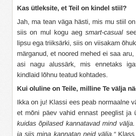
Kas ütleksite, et Teil on kindel stiil?
Jah, ma tean väga hästi, mis mu stiil on
siis on mul kogu aeg
smart-casual
sees
lipsu ega triiksärki, siis on viisakam õ
märganud, et noored mehed ei saa aru, 
asi nagu alussärk, mis ennetaks iga
kindlaid lõhnu teatud kohtades.
Kui oluline on Teile, milline Te välja n
Ikka on ju! Klassi ees peab normaalne v
et mõni päev vahid ennast peeglist ja ü
kuidas õpilased kannatavad mind välja. 
ja siis mina kannatan neid välja.“
Klass