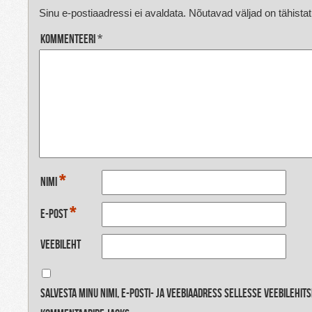
Sinu e-postiaadressi ei avaldata.
Nõutavad väljad on tähista
Kommenteeri
*
*
Nimi
*
E-post
Veebileht
Salvesta minu nimi, e-posti- ja veebiaadress sellesse veebilehit