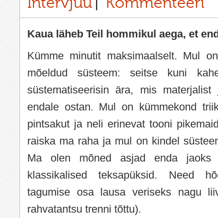
Intervjuu
Kommenteeri
Kaua läheb Teil hommikul aega, et en
Kümme minutit maksimaalselt. Mul on 
mõeldud süsteem: seitse kuni kahe
süstematiseerisin ära, mis materjalist 
endale ostan. Mul on kümmekond triiksä
pintsakut ja neli erinevat tooni pikemai
raiska ma raha ja mul on kindel süste
Ma olen mõned asjad enda jaoks vä
klassikalised teksapüksid. Need 
tagumise osa lausa veriseks nagu liiv
rahvatantsu trenni tõttu).