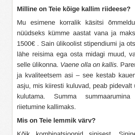
Milline on Teie kõige kallim riideese?
Mu esimene korralik käsitsi õmmeld
nüüdseks kümme aastat vana ja maksi
1500€ . Sain ülikoolist stipendiumi ja ots
lähe reisima ega osta midagi muud, v
selle ülikonna.
Vaene olla on kallis.
Pare
ja kvaliteetsem asi – see kestab kaue
asju, mis kiiresti kuluvad, peab pidevalt
kulutama. Summa summaarumina 
riietumine kallimaks.
Mis on Teie lemmik värv?
Kõik kombinatsioonid sinisest. Sin