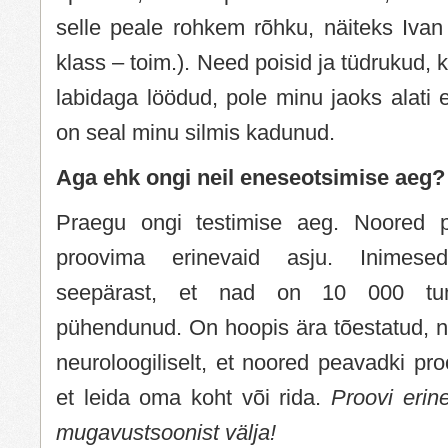
selle peale rohkem rõhku, näiteks Ivan 
klass – toim.). Need poisid ja tüdrukud,
labidaga löödud, pole minu jaoks alati e
on seal minu silmis kadunud.
Aga ehk ongi neil eneseotsimise aeg?
Praegu ongi testimise aeg. Noored p
proovima erinevaid asju. Inimese
seepärast, et nad on 10 000 tund
pühendunud. On hoopis ära tõestatud, nii
neuroloogiliselt, et noored peavadki pr
et leida oma koht või rida.
Proovi erin
mugavustsoonist välja!