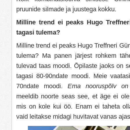
pruunide silmade ja juustega kokku.
Milline trend ei peaks Hugo Treffn
tagasi tulema?
Milline trend ei peaks Hugo Treffneri G
tulema? Ma panen järjest rohkem tähe
tulevad taas moodi. Õpilaste jaoks on s
tagasi 80-90ndate moodi. Meie vaatas
70ndate moodi.
Ema nooruspõlv on 
meeldib noorte seas see, et äge ei ole
mis on kole kui öö. Enam ei taheta ol
vaid leitakse midagi huvitavat vanas aja