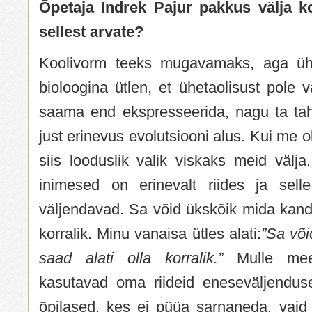
Õpetaja Indrek Pajur pakkus välja ko
sellest arvate?
Koolivorm teeks mugavamaks, aga üh
bioloogina ütlen, et ühetaolisust pole 
saama end ekspresseerida, nagu ta tah
just erinevus evolutsiooni alus. Kui me 
siis looduslik valik viskaks meid välja
inimesed on erinevalt riides ja sel
väljendavad. Sa võid ükskõik mida kand
korralik. Minu vanaisa ütles alati:
”Sa või
saad alati olla korralik.”
Mulle mee
kasutavad oma riideid eneseväljenduse
õpilased, kes ei püüa sarnaneda, vaid