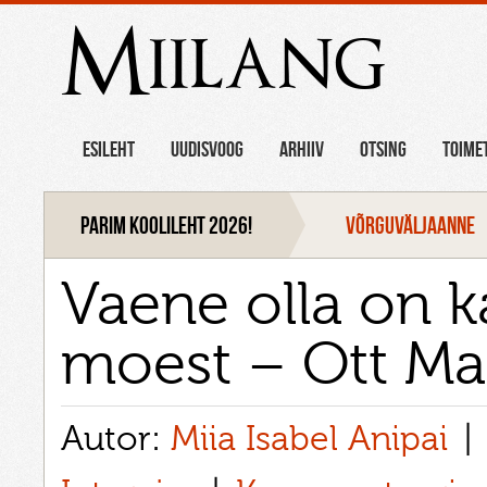
Miilang
ESILEHT
UUDISVOOG
ARHIIV
OTSING
TOIME
Parim koolileht 2026!
VÕRGUVÄLJAANNE
Vaene olla on ka
moest – Ott Ma
Autor:
Miia Isabel Anipai