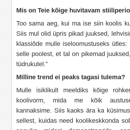
Mis on Teie kõige huvitavam stiiliperi
Too sama aeg, kui ma ise siin koolis ku
Siis mul olid üpris pikad juuksed, lehvisi
klassiõde mulle iseloomustuseks ütles:
selle poolest, et tal on pikemad juuksed
tüdrukutel.”
Milline trend ei peaks tagasi tulema?
Mulle isiklikult meeldiks kõige rohk
koolivorm, mida me kõik austus
kannaksime. Siis kaoks ära ka küsimus
sellest, kuidas need koolikeskkonda so