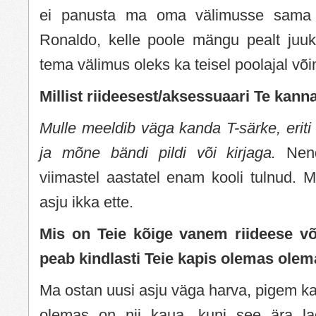
ei panusta ma oma välimusse sama p
Ronaldo, kelle poole mängu pealt juuks
tema välimus oleks ka teisel poolajal või
Millist riideesest/aksessuaari Te kanna
Mulle meeldib väga kanda T-särke, erit
ja mõne bändi pildi või kirjaga.
Nend
viimastel aastatel enam kooli tulnud. Mu
asju ikka ette.
Mis on Teie kõige vanem riideese v
peab kindlasti Teie kapis olemas ole
Ma ostan uusi asju väga harva, pigem k
olemas on nii kaua, kuni see ära la