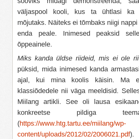
sooviks midagi demonstreerida, s
väljaspool kooli, kus ta ühtlasi ka 
mõjutaks. Näiteks ei tõmbaks niigi nappi
enda peale. Inimesed peaksid sel
õppeainele.
Miks kanda üldse riideid, mis ei ole ri
püksid, mida inimesed kanda armastasid
ajal, kui mina koolis käisin. Ma 
klassiõdedele nii väga meeldisid. Selles
Miilang artikli. See oli lausa esika
konkreetse pildiga tee
(
https://www.htg.tartu.ee/miilang/wp-
content/uploads/2012/02/2006021.pdf
).