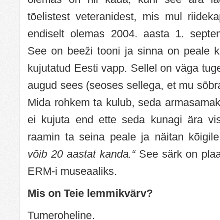
tõelistest veteranidest, mis mul riidek
endiselt olemas 2004. aasta 1. septemb
See on beeži tooni ja sinna on peale kir
kujutatud Eesti vapp. Sellel on väga tug
augud sees (seoses sellega, et mu sõbr
Mida rohkem ta kulub, seda armasamak
ei kujuta end ette seda kunagi ära v
raamin ta seina peale ja näitan kõigile
võib 20 aastat kanda.“
See särk on plaa
ERM-i museaaliks.
Mis on Teie lemmikvärv?
Tumeroheline.