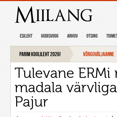
Miilang
ESILEHT
UUDISVOOG
ARHIIV
OTSING
TOIME
Parim koolileht 2026!
VÕRGUVÄLJAANNE
Tulevane ERMi m
madala värvliga
Pajur