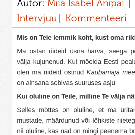
Autor:
Miia Isabel Anipai
Intervjuu
Kommenteeri
Mis on Teie lemmik koht, kust oma rii
Ma ostan riideid üsna harva, seega p
välja kujunenud. Kui mõelda Eesti peal
olen ma riideid ostnud
Kaubamaja mee
on ainsana sobivas suuruses asju.
Kui oluline on Teile, milline Te välja n
Selles mõttes on oluline, et ma üritan
mustade, määrdunud või lõhkiste riieteg
nii oluline, kas nad on mingi peenema br