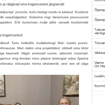
Minimo
res ja räägivad oma kogemustest järgnevalt:
Õpetaja
klipureja” proovist, kuhu kedagi muidu ei lubatud. Kuulsime
selle varjukülgedest. Kolasime ringi Vanemuise pesuruumist
Õpetaj
ppideni. Eriti kustumatu mulje jättis vanade kostüümide
Tuleva
värvlig
ma kogemustest:
likooli Tartu kolledžis mullabioloogi Mari Ivasku juures.
Töövar
vihmausse. Mari rääkis oma projektidest, üldiselt oma tööst
Väikes
ööga kaasneb. Nägin erinevaid ruume, laboreid, masinaid.
gemus ning kinnitas minu plaane bioloogiat edasi õppima
Vaene o
võimalus töövarjuks minna eksisteerib, sest see oli väga
Ott Ma
Luulet
Koomi