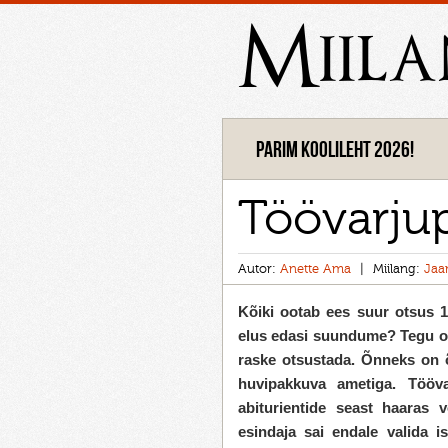
Miil
Parim koolileht 2026!
Töövarju
Autor:
Anette Ama
Miilang:
Jaa
Kõiki ootab ees suur otsus 
elus edasi suundume? Tegu on
raske otsustada. Õnneks on õ
huvipakkuva ametiga. Tööva
abiturientide seast haaras 
esindaja sai endale valida is