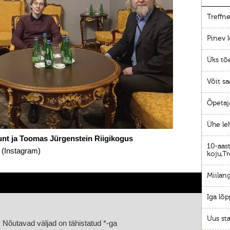
Treffne
Pinev l
Üks tõ
Võit sa
Õpetaj
Ühe le
unt ja Toomas Jürgenstein Riigikogus
10-aast
 (Instagram)
koju,Tr
Miilang
Iga lõp
Uus sta
.
Nõutavad väljad on tähistatud
*
-ga