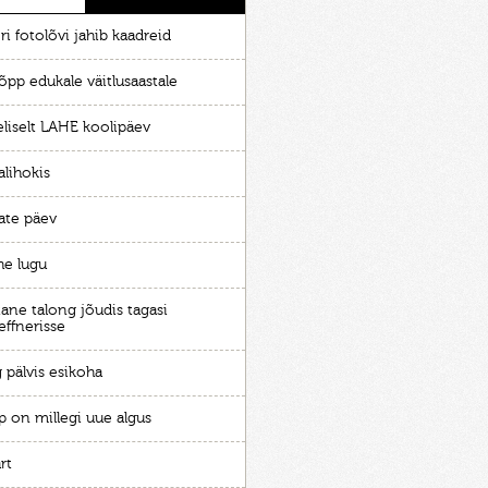
ri fotolõvi jahib kaadreid
õpp edukale väitlusaastale
eliselt LAHE koolipäev
alihokis
ate päev
he lugu
ane talong jõudis tagasi
effnerisse
 pälvis esikoha
p on millegi uue algus
rt