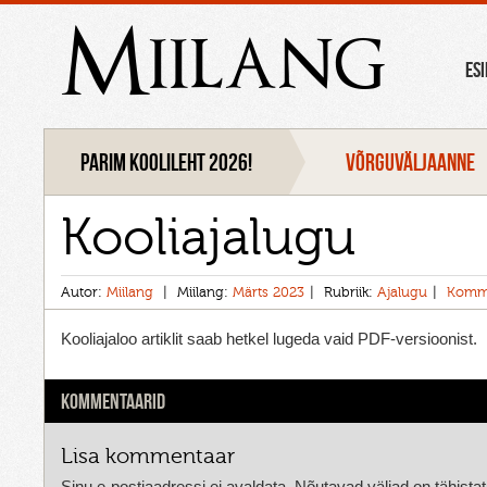
Miilang
ES
Parim koolileht 2026!
VÕRGUVÄLJAANNE
Kooliajalugu
Autor:
Miilang
Miilang:
Märts 2023
Rubriik:
Ajalugu
Komme
Kooliajaloo artiklit saab hetkel lugeda vaid PDF-versioonist.
KOMMENTAARID
Lisa kommentaar
Sinu e-postiaadressi ei avaldata.
Nõutavad väljad on tähista