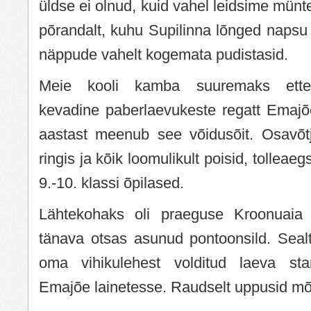
üldse ei olnud, kuid vahel leidsime münt
põrandalt, kuhu Supilinna lõnged naps
näppude vahelt kogemata pudistasid.
Meie kooli kamba suuremaks ettev
kevadine paberlaevukeste regatt Emajõ
aastast meenub see võidusõit. Osavõt
ringis ja kõik loomulikult poisid, tolleae
9.-10. klassi õpilased.
Lähtekohaks oli praeguse Kroonuaia
tänava otsas asunud pontoonsild. Seal
oma vihikulehest volditud laeva star
Emajõe lainetesse. Raudselt uppusid mõ