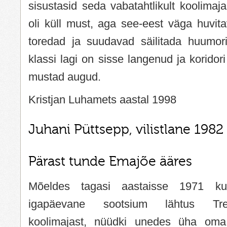
sisustasid seda vabatahtlikult koolimaj
oli küll must, aga see-eest väga huvit
toredad ja suudavad säilitada huumor
klassi lagi on sisse langenud ja koridor
mustad augud.
Kristjan Luhamets aastal 1998
Juhani Püttsepp, vilistlane 1982
Pärast tunde Emajõe ääres
Mõeldes tagasi aastaisse 1971 k
igapäevane sootsium lähtus Treff
koolimajast, nüüdki unedes üha oma