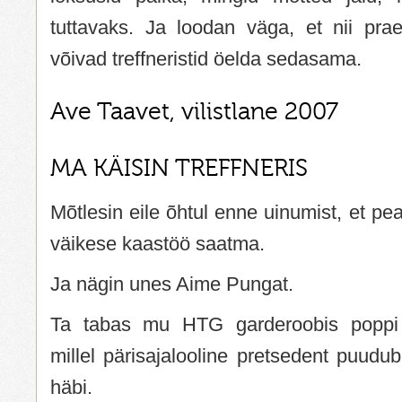
tuttavaks. Ja loodan väga, et nii pra
võivad treffneristid öelda sedasama.
Ave Taavet, vilistlane 2007
MA KÄISIN TREFFNERIS
Mõtlesin eile õhtul enne uinumist, et pe
väikese kaastöö saatma.
Ja nägin unes Aime Pungat.
Ta tabas mu HTG garderoobis poppi 
millel pärisajalooline pretsedent puudub
häbi.