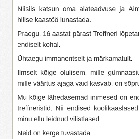
Niisiis katsun oma alateadvuse ja Ai
hilise kaastöö lunastada.
Praegu, 16 aastat pärast Treffneri lõpet
endiselt kohal.
Ühtaegu immanentselt ja märkamatult.
Ilmselt kõige olulisem, mille gümnaasi
mille väärtus ajaga vaid kasvab, on sõp
Mu kõige lähedasemad inimesed on end
treffneristid. Nii endised koolikaaslase
minu ellu leidnud vilistlased.
Neid on kerge tuvastada.