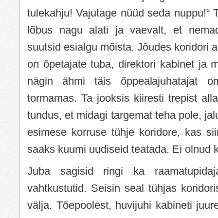
tulekahju! Vajutage nüüd seda nuppu!“ Teg
lõbus nagu alati ja vaevalt, et nemad
suutsid esialgu mõista. Jõudes koridori 
on õpetajate tuba, direktori kabinet j
nägin ähmi täis õppealajuhatajat om
tormamas. Ta jooksis kiiresti trepist al
tundus, et midagi targemat teha pole, jalu
esimese korruse tühje koridore, kas sii
saaks kuumi uudiseid teatada. Ei olnud 
Juba sagisid ringi ka raamatupida
vahtkustutid. Seisin seal tühjas koridor
välja. Tõepoolest, huvijuhi kabineti juure