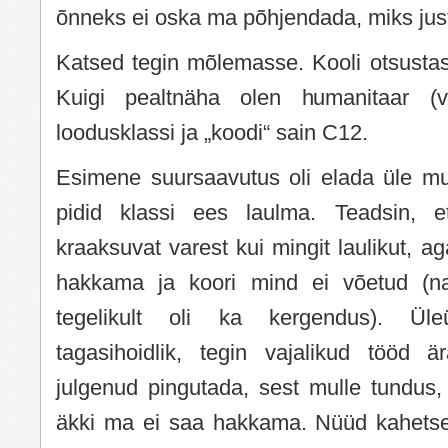
õnneks ei oska ma põhjendada, miks just 
Katsed tegin mõlemasse. Kooli otsustasin
Kuigi pealtnäha olen humanitaar (vi
loodusklassi ja „koodi“ sain C12.
Esimene suursaavutus oli elada üle mu
pidid klassi ees laulma. Teadsin, 
kraaksuvat varest kui mingit laulikut, a
hakkama ja koori mind ei võetud (na
tegelikult oli ka kergendus). Ül
tagasihoidlik, tegin vajalikud tööd 
julgenud pingutada, sest mulle tundus,
äkki ma ei saa hakkama. Nüüd kahetse