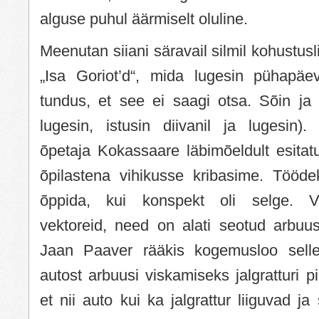
alguse puhul äärmiselt oluline.
Meenutan siiani säravail silmil kohustusli
„Isa Goriot’d“, mida lugesin pühapäe
tundus, et see ei saagi otsa. Sõin ja 
lugesin, istusin diivanil ja lugesin).
õpetaja Kokassaare läbimõeldult esitatu
õpilastena vihikusse kribasime. Töödek
õppida, kui konspekt oli selge. 
vektoreid, need on alati seotud arbuus
Jaan Paaver rääkis kogemusloo selles
autost arbuusi viskamiseks jalgratturi p
et nii auto kui ka jalgrattur liiguvad j