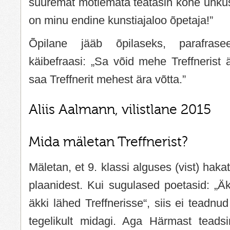
suuremat mõtlemata teatasin kohe uhkuse
on minu endine kunstiajaloo õpetaja!”
Õpilane jääb õpilaseks, parafrase
käibefraasi: „Sa võid mehe Treffnerist ä
saa Treffnerit mehest ära võtta.”
Aliis Aalmann, vilistlane 2015
Mida mäletan Treffnerist?
Mäletan, et 9. klassi alguses (vist) haka
plaanidest. Kui sugulased poetasid: „Ä
äkki lähed Treffnerisse“, siis ei teadnud
tegelikult midagi. Aga Härmast teadsi