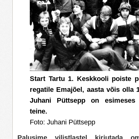
Start Tartu 1. Keskkooli poiste 
regatile Emajõel, aasta võis olla 
Juhani Püttsepp on esimeses 
teine.
Foto: Juhani Püttsepp
Palusime vilistlastel kirjutada 