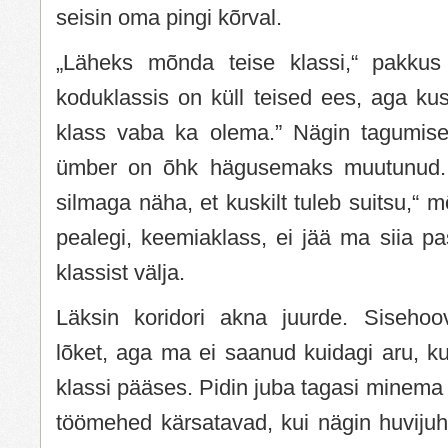
seisin oma pingi kõrval.
„Läheks mõnda teise klassi,“ pakkus 
koduklassis on küll teised ees, aga ku
klass vaba ka olema.” Nägin tagumises
ümber on õhk hägusemaks muutunud. 
silmaga näha, et kuskilt tuleb suitsu,“ mõ
pealegi, keemiaklass, ei jää ma siia pa
klassist välja.
Läksin koridori akna juurde. Sisehoo
lõket, aga ma ei saanud kuidagi aru, k
klassi pääses. Pidin juba tagasi minema 
töömehed kärsatavad, kui nägin huvijuh