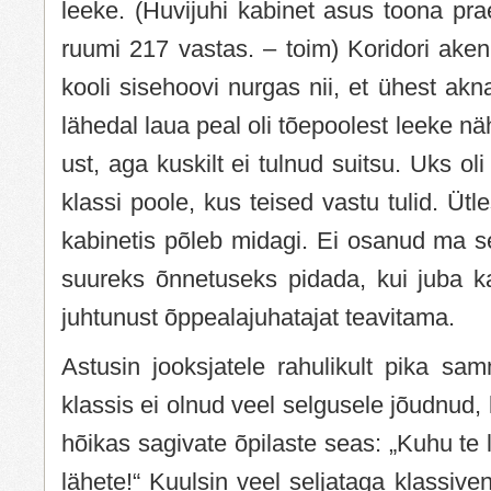
leeke. (Huvijuhi kabinet asus toona pr
ruumi 217 vastas. – toim) Koridori aken
kooli sisehoovi nurgas nii, et ühest akn
lähedal laua peal oli tõepoolest leeke nä
ust, aga kuskilt ei tulnud suitsu. Uks oli
klassi poole, kus teised vastu tulid. Ütle
kabinetis põleb midagi. Ei osanud ma s
suureks õnnetuseks pidada, kui juba ka
juhtunust õppealajuhatajat teavitama.
Astusin jooksjatele rahulikult pika sa
klassis ei olnud veel selgusele jõudnud,
hõikas sagivate õpilaste seas: „Kuhu te 
lähete!“ Kuulsin veel seljataga klassive