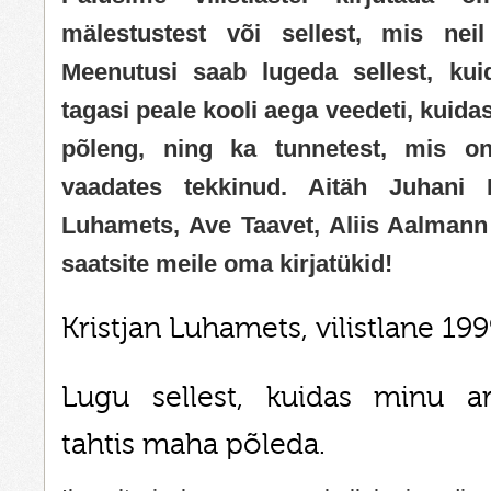
mälestustest või sellest, mis neil
Meenutusi saab lugeda sellest, kui
tagasi peale kooli aega veedeti, kuida
põleng, ning ka tunnetest, mis on 
vaadates tekkinud. Aitäh Juhani P
Luhamets, Ave Taavet, Aliis Aalmann 
saatsite meile oma kirjatükid!
Kristjan Luhamets, vilistlane 19
Lugu sellest, kuidas minu a
tahtis maha põleda.