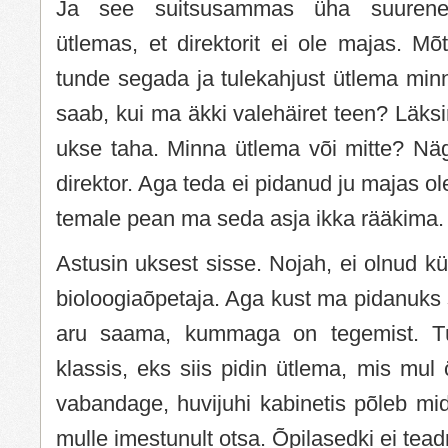
Ja see suitsusammas üha suurenes
ütlemas, et direktorit ei ole majas. Mõ
tunde segada ja tulekahjust ütlema minna
saab, kui ma äkki valehäiret teen? Läksi
ukse taha. Minna ütlema või mitte? Näg
direktor. Aga teda ei pidanud ju majas o
temale pean ma seda asja ikka rääkima.
Astusin uksest sisse. Nojah, ei olnud küll
bioloogiaõpetaja. Aga kust ma pidanuks
aru saama, kummaga on tegemist. Tü
klassis, eks siis pidin ütlema, mis mul ö
vabandage, huvijuhi kabinetis põleb mi
mulle imestunult otsa. Õpilasedki ei tea