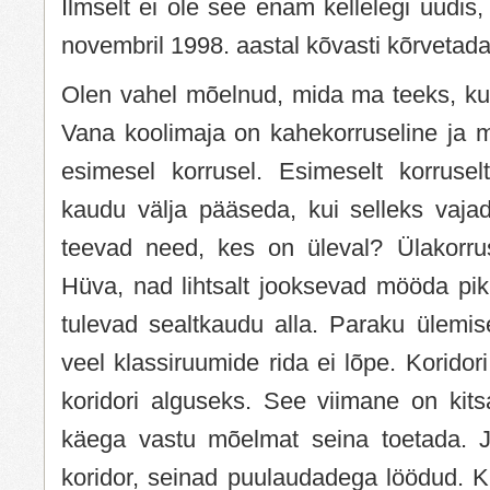
Ilmselt ei ole see enam kellelegi uudis, 
novembril 1998. aastal kõvasti kõrvetada
Olen vahel mõelnud, mida ma teeks, kui
Vana koolimaja on kahekorruseline ja 
esimesel korrusel. Esimeselt korruselt
kaudu välja pääseda, kui selleks vaja
teevad need, kes on üleval? Ülakorrus
Hüva, nad lihtsalt jooksevad mööda pikka
tulevad sealtkaudu alla. Paraku ülemis
veel klassiruumide rida ei lõpe. Koridor
koridori alguseks. See viimane on kits
käega vastu mõelmat seina toetada. 
koridor, seinad puulaudadega löödud. K