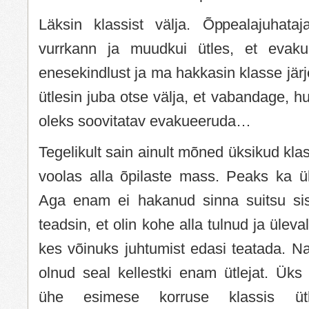
Läksin klassist välja. Õppealajuhataja
vurrkann ja muudkui ütles, et evak
enesekindlust ja ma hakkasin klasse järj
ütlesin juba otse välja, et vabandage, hu
oleks soovitatav evakueeruda…
Tegelikult sain ainult mõned üksikud klass
voolas alla õpilaste mass. Peaks ka 
Aga enam ei hakanud sinna suitsu sis
teadsin, et olin kohe alla tulnud ja üleval
kes võinuks juhtumist edasi teatada. Na
olnud seal kellestki enam ütlejat. Üks k
ühe esimese korruse klassis üt