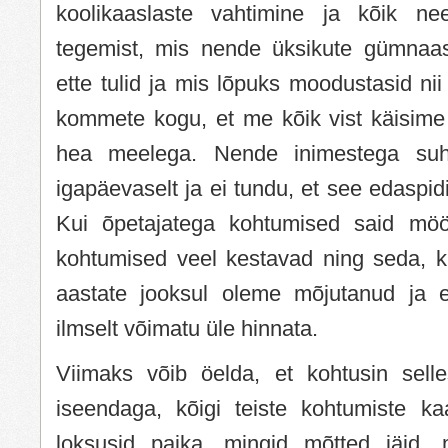
koolikaaslaste vahtimine ja kõik ne
tegemist, mis nende üksikute gümnaas
ette tulid ja mis lõpuks moodustasid nii
kommete kogu, et me kõik vist käisime k
hea meelega. Nende inimestega suht
igapäevaselt ja ei tundu, et see edaspidi
Kui õpetajatega kohtumised said möö
kohtumised veel kestavad ning seda, ku
aastate jooksul oleme mõjutanud ja 
ilmselt võimatu üle hinnata.
Viimaks võib öelda, et kohtusin sell
iseendaga, kõigi teiste kohtumiste kaa
loksusid paika, mingid mõtted jäid, 