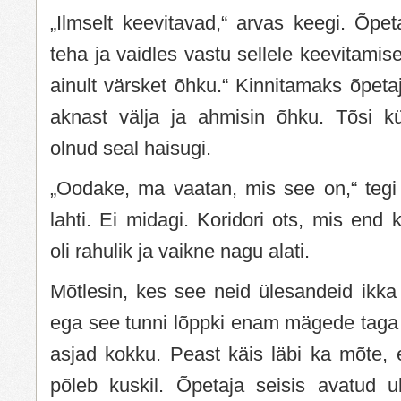
„Ilmselt keevitavad,“ arvas keegi. Õpet
teha ja vaidles vastu sellele keevitamisej
ainult värsket õhku.“ Kinnitamaks õpetaj
aknast välja ja ahmisin õhku. Tõsi kül
olnud seal haisugi.
„Oodake, ma vaatan, mis see on,“ tegi 
lahti. Ei midagi. Koridori ots, mis end 
oli rahulik ja vaikne nagu alati.
Mõtlesin, kes see neid ülesandeid ikka 
ega see tunni lõppki enam mägede taga 
asjad kokku. Peast käis läbi ka mõte, 
põleb kuskil. Õpetaja seisis avatud 