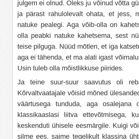
julgem ei olnud. Oleks ju võinud võtta g
ja pärast rahulolevalt ohata, et jess, m
natuke pealegi. Aga võib-olla on kahets
olla peabki natuke kahetsema, sest n
teise pilguga. Nüüd mõtlen, et iga kats
aga ei tähenda, et ma alati igast võimalu
Usin tuleb olla mõistlikkuse piirides.
Ja teine suur-suur saavutus oli reba
Kõrvaltvaatajale võisid mõned ülesande
väärtusega tunduda, aga osalejana ol
klassikaaslasi liitva ettevõtmisega, 
keskenduti ühisele eesmärgile. Kuigi võit
silme ees, saime tegelikult klassina ü