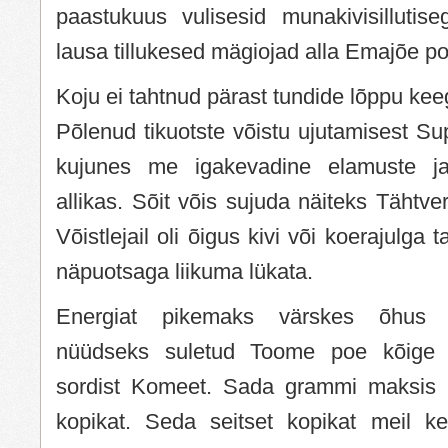
paastukuus vulisesid munakivisillutis
lausa tillukesed mägiojad alla Emajõe po
Koju ei tahtnud pärast tundide lõppu kee
Põlenud tikuotste võistu ujutamisest Sup
kujunes me igakevadine elamuste j
allikas. Sõit võis sujuda näiteks Tähtver
Võistlejail oli õigus kivi või koerajulga 
näpuotsaga liikuma lükata.
Energiat pikemaks värskes õhus vi
nüüdseks suletud Toome poe kõige
sordist Komeet. Sada grammi maksis m
kopikat. Seda seitset kopikat meil ke