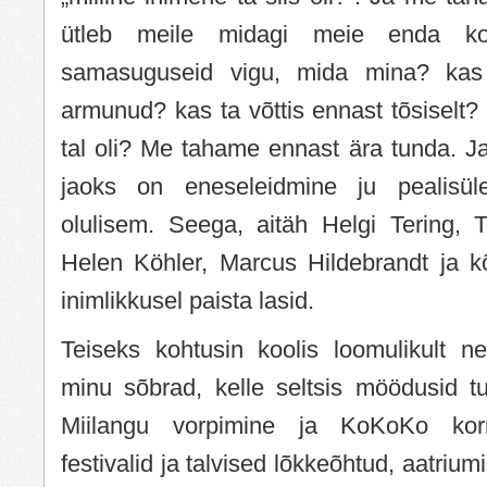
ütleb meile midagi meie enda ko
samasuguseid vigu, mida mina? kas
armunud? kas ta võttis ennast tõsiselt?
tal oli? Me tahame ennast ära tunda. 
jaoks on eneseleidmine ju pealisül
olulisem. Seega, aitäh Helgi Tering, 
Helen Köhler, Marcus Hildebrandt ja k
inimlikkusel paista lasid.
Teiseks kohtusin koolis loomulikult ne
minu sõbrad, kelle seltsis möödusid tu
Miilangu vorpimine ja KoKoKo korr
festivalid ja talvised lõkkeõhtud, aatrium