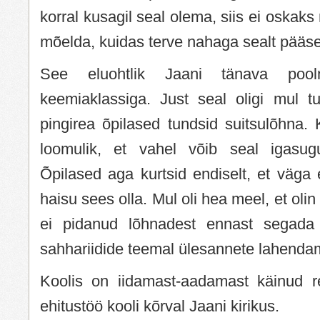
korral kusagil seal olema, siis ei oskaks 
mõelda, kuidas terve nahaga sealt pääs
See eluohtlik Jaani tänava pool
keemiaklassiga. Just seal oligi mul t
pingirea õpilased tundsid suitsulõhna.
loomulik, et vahel võib seal igasug
Õpilased aga kurtsid endiselt, et väga
haisu sees olla. Mul oli hea meel, et oli
ei pidanud lõhnadest ennast segada
sahhariidide teemal ülesannete lahendam
Koolis on iidamast-aadamast käinud r
ehitustöö kooli kõrval Jaani kirikus.