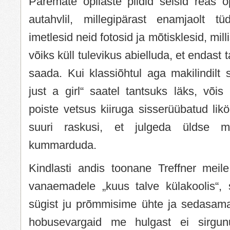
Paremate õpilaste pildid seisid reas õp
autahvlil, millegipärast enamjaolt tü
imetlesid neid fotosid ja mõtisklesid, mill
võiks küll tulevikus abielluda, et endast t
saada. Kui klassiõhtul aga makilindilt 
just a girl“ saatel tantsuks läks, või
poiste vetsus kiiruga sisserüübatud likö
suuri raskusi, et julgeda üldse 
kummarduda.
Kindlasti andis toonane Treffner mei
vanaemadele „kuus talve külakoolis“, s
sügist ju prõmmisime ühte ja sedasama
hobusevargaid me hulgast ei sirgun