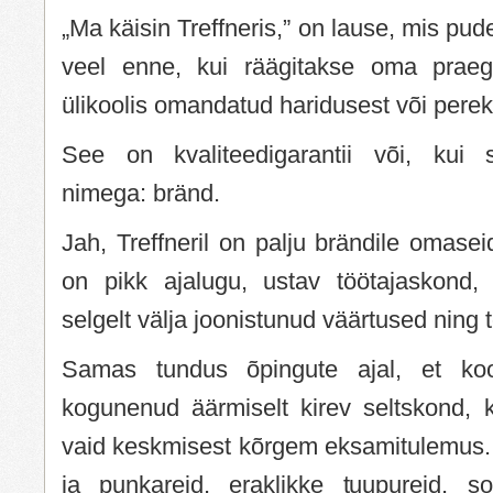
„Ma käisin Treffneris,” on lause, mis pude
veel enne, kui räägitakse oma praegu
ülikoolis omandatud haridusest või pere
See on kvaliteedigarantii või, kui
nimega: bränd.
Jah, Treffneril on palju brändile omasei
on pikk ajalugu, ustav töötajaskond,
selgelt välja joonistunud väärtused ning 
Samas tundus õpingute ajal, et kool
kogunenud äärmiselt kirev seltskond, k
vaid keskmisest kõrgem eksamitulemus. 
ja punkareid, eraklikke tuupureid, sot