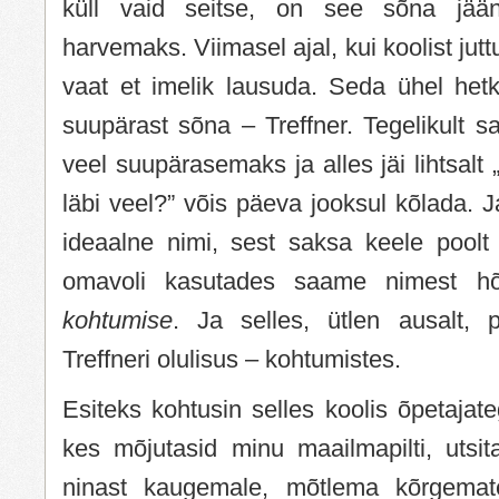
küll vaid seitse, on see sõna jä
harvemaks. Viimasel ajal, kui koolist jutt
vaat et imelik lausuda. Seda ühel hetke
suupärast sõna – Treffner. Tegelikult sa
veel suupärasemaks ja alles jäi lihtsalt „t
läbi veel?” võis päeva jooksul kõlada. 
ideaalne nimi, sest saksa keele poolt 
omavoli kasutades saame nimest h
kohtumise
. Ja selles, ütlen ausalt, 
Treffneri olulisus – kohtumistes.
Esiteks kohtusin selles koolis õpetaja
kes mõjutasid minu maailmapilti, uts
ninast kaugemale, mõtlema kõrgemate