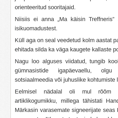
orienteeritud sooritajaid.
Niisiis ei anna „Ma käisin Treffneris”
isikuomadustest.
Küll aga on seal veedetud kolm aastat pa
ehitada silda ka väga kaugete kallaste p
Nagu loo alguses viidatud, tungib kool
gümnasistide igapäevaellu, olgu
sotsiaalmeedia või juhuslike kohtumiste 
Eelmisel nädalal oli mul rõõm a
artiklikogumikku, millega tähistati Han
Märkasin varasemate signeerijate seas P