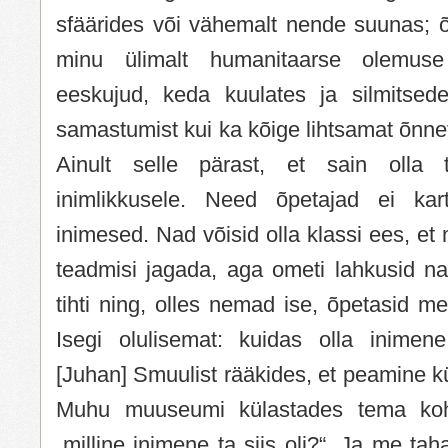
sfäärides või vähemalt nende suunas; õ
minu ülimalt humanitaarse olemus
eeskujud, keda kuulates ja silmitsede
samastumist kui ka kõige lihtsamat õnnet
Ainult selle pärast, et sain olla tu
inimlikkusele. Need õpetajad ei kart
inimesed. Nad võisid olla klassi ees, et
teadmisi jagada, aga ometi lahkusid nad
tihti ning, olles nemad ise, õpetasid me
Isegi olulisemat: kuidas olla inimen
[Juhan] Smuulist rääkides, et peamine 
Muhu muuseumi külastades tema koht
„milline inimene ta siis oli?“. Ja me ta