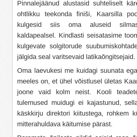
Pinnalejäänud alustasid suhteliselt kä
ohtlikku teekonda finiši, Kaarsilla p
kulgesid siis oma aluseid silm
kaldapealsel. Kindlasti seisatasime toon
kulgevate solgitorude suubumiskohtade
jälgida seal varitsevaid latikaõngitsejaid.
Oma laevukesi me kuidagi suunata ega
meeles on, et ühel võistlusel ületas Kaar
joone vaid kolm neist. Kooli teadetet
tulemused muidugi ei kajastunud, sella
käskkirju direktori kiitustega, rohkem kü
mitterahuldava käitumise pärast.