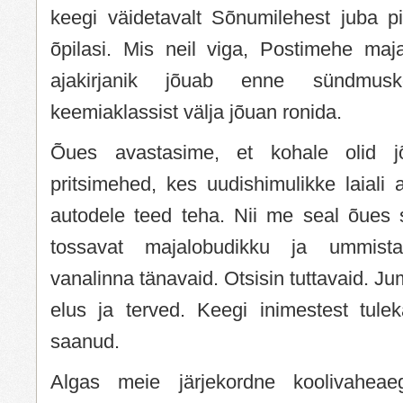
keegi väidetavalt Sõnumilehest juba pil
õpilasi. Mis neil viga, Postimehe maja
ajakirjanik jõuab enne sündmus
keemiaklassist välja jõuan ronida.
Õues avastasime, et kohale olid 
pritsimehed, kes uudishimulikke laiali 
autodele teed teha. Nii me seal õues 
tossavat majalobudikku ja ummistas
vanalinna tänavaid. Otsisin tuttavaid. Jum
elus ja terved. Keegi inimestest tule
saanud.
Algas meie järjekordne koolivaheae