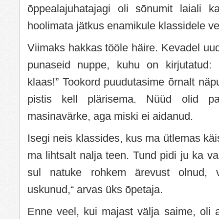
õppealajuhatajagi oli sõnumit laiali k
hoolimata jätkus enamikule klassidele v
Viimaks hakkas tööle häire. Kevadel uud
punaseid nuppe, kuhu on kirjutatud: 
klaas!” Tookord puudutasime õrnalt näpu
pistis kell plärisema. Nüüd olid p
masinavärke, aga miski ei aidanud.
Isegi neis klassides, kus ma ütlemas käisi
ma lihtsalt nalja teen. Tund pidi ju ka v
sul natuke rohkem ärevust olnud, võ
uskunud,“ arvas üks õpetaja.
Enne veel, kui majast välja saime, oli a