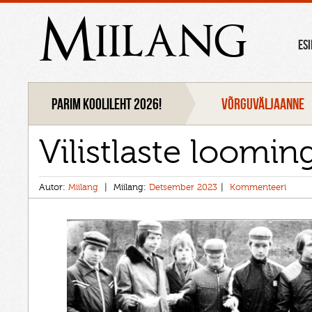
Miilang
ES
Parim koolileht 2026!
VÕRGUVÄLJAANNE
Vilistlaste loomin
Autor:
Miilang
Miilang:
Detsember 2023
Kommenteeri