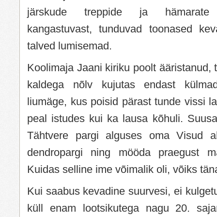
järskude treppide ja hämarate v
kangastuvast, tunduvad toonased ke
talved lumisemad.
Koolimaja Jaani kiriku poolt ääristanud,
kaldega nõlv kujutas endast külma
liumäge, kus poisid pärast tunde vissi lasi
peal istudes kui ka lausa kõhuli. Suus
Tähtvere pargi alguses oma Visud all
dendropargi ning mööda praegust ma
Kuidas selline ime võimalik oli, võiks tän
Kui saabus kevadine suurvesi, ei kulgetu
küll enam lootsikutega nagu 20. saja