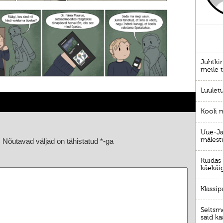
Juhtki
meile t
Luulet
Kooli 
Uue-Jaa
mälest
.
Nõutavad väljad on tähistatud
*
-ga
Kuidas 
käekäi
Klassip
Seitsm
said k