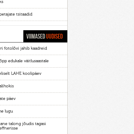
ks
etajate tsitaadid
VIIMASED
UUDISED
ri fotolõvi jahib kaadreid
õpp edukale väitlusaastale
eliselt LAHE koolipäev
alihokis
ate päev
he lugu
ane talong jõudis tagasi
effnerisse