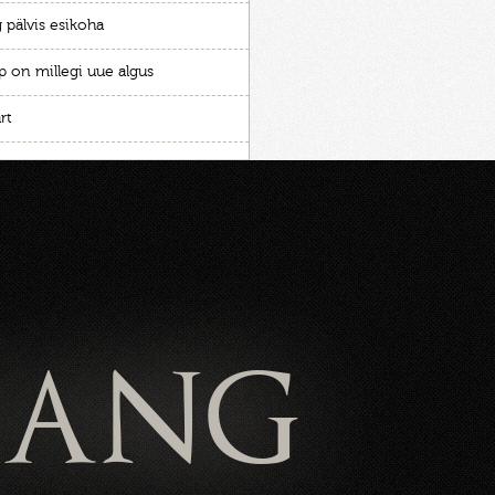
 pälvis esikoha
p on millegi uue algus
rt