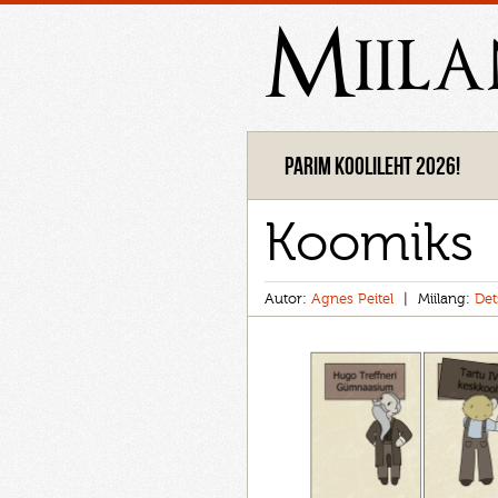
Miil
Parim koolileht 2026!
Koomiks
Autor:
Agnes Peitel
Miilang:
Det