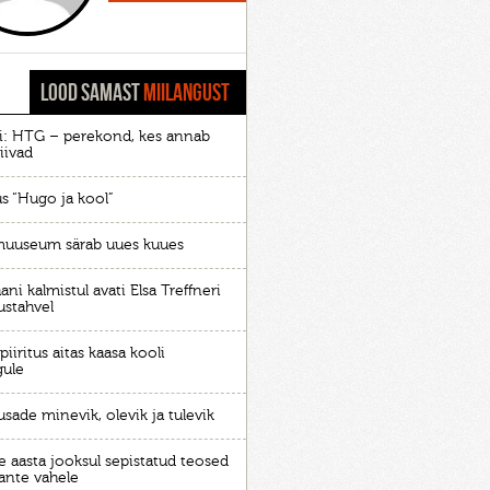
LOOD SAMAST
MIILANGUST
ri: HTG – perekond, kes annab
iivad
us “Hugo ja kool”
muuseum särab uues kuues
ni kalmistul avati Elsa Treffneri
ustahvel
piiritus aitas kaasa kooli
gule
usade minevik, olevik ja tulevik
e aasta jooksul sepistatud teosed
aante vahele