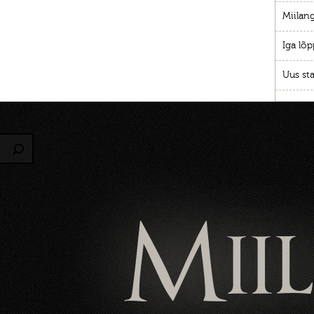
Miilang
Iga lõp
Uus sta