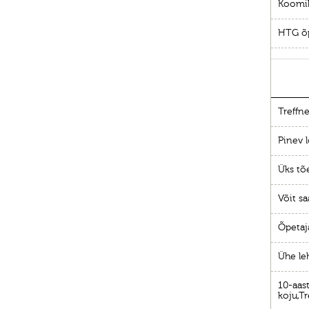
Koomi
HTG õp
Treffne
Pinev l
Üks tõ
Võit sa
Õpetaj
Ühe le
10-aast
koju,Tr