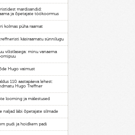
ristidest mardisandid:
aama ja õpetajate töökoormus
eri kolmas püha raamat
treffneristi käsiraamatu sünnilugu
juu vilistlasega: minu vanaema
oomipuu
õde Hugo vaimust
ldus 110. aastapäeva lehest:
ndmatu Hugo Treffner
aste looming ja mälestused
e naljad läbi õpetajate silmade
m pudi ja hoidkem padi