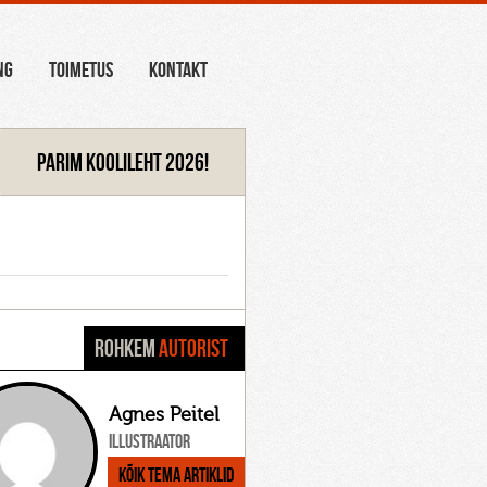
NG
TOIMETUS
KONTAKT
Parim koolileht 2026!
ROHKEM
AUTORIST
Agnes Peitel
Illustraator
Kõik tema artiklid