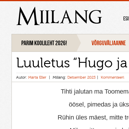
Miilang
ES
Parim koolileht 2026!
VÕRGUVÄLJAANNE
Luuletus “Hugo ja
Autor:
Marta Eller
Miilang:
Detsember 2023
Kommenteeri
Tihti jalutan ma Toomem
öösel, pimedas ja üks
Rühin üles mäest, mitte tr