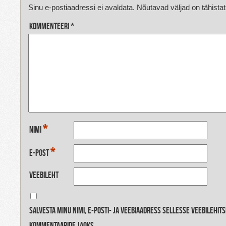
Sinu e-postiaadressi ei avaldata.
Nõutavad väljad on tähista
Kommenteeri
*
*
Nimi
*
E-post
Veebileht
Salvesta minu nimi, e-posti- ja veebiaadress sellesse veebilehit
kommentaaride jaoks.