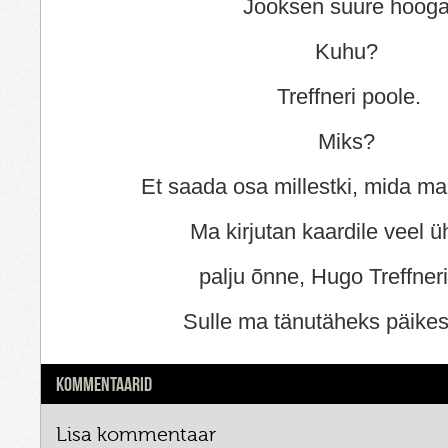
Jooksen suure hooga
Kuhu?
Treffneri poole.
Miks?
Et saada osa millestki, mida ma 
Ma kirjutan kaardile veel ü
palju õnne, Hugo Treffneri
Sulle ma tänutäheks päikes
KOMMENTAARID
Lisa kommentaar