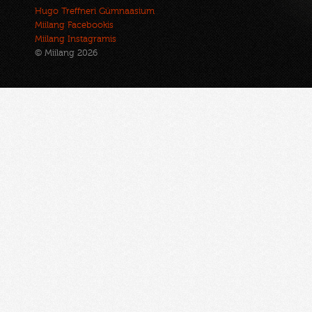
Hugo Treffneri Gümnaasium
Miilang Facebookis
Miilang Instagramis
© Miilang 2026