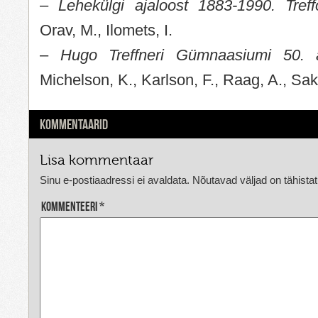
–
Lehekülgi ajaloost 1883-1990. Treff
Orav, M., Ilomets, I.
–
Hugo Treffneri Gümnaasiumi 50. a
Michelson, K., Karlson, F., Raag, A., Saks
KOMMENTAARID
Lisa kommentaar
Sinu e-postiaadressi ei avaldata.
Nõutavad väljad on tähista
Kommenteeri
*