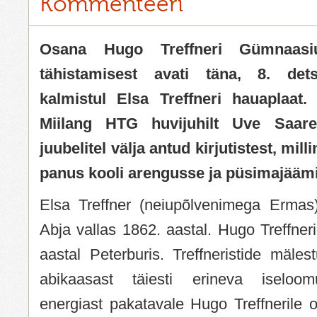
Kommenteeri
Osana Hugo Treffneri Gümnaasiu
tähistamisest avati täna, 8. det
kalmistul Elsa Treffneri hauaplaat.
Miilang HTG huvijuhilt Uve Saare
juubelitel välja antud kirjutistest, milli
panus kooli arengusse ja püsimajääm
Elsa Treffner (neiupõlvenimega Ermas
Abja vallas 1862. aastal. Hugo Treffneri
aastal Peterburis. Treffneristide mäle
abikaasast täiesti erineva iseloom
energiast pakatavale Hugo Treffnerile ol