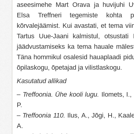
aseesimehe Mart Orava ja huvijuhi 
Elsa Treffneri tegemiste kohta p
kõrvalejäämist. Kui avastati, et tema v
Tartus Uue-Jaani kalmistul, otsustati 
jäädvustamiseks ka tema hauale mälest
Täna hommikul osalesid hauaplaadi pidu
õpilaskogu, õpetajad ja vilistlaskogu.
Kasutatud allikad
–
Treffoonia. Ühe kooli lugu.
Ilomets, I.
P.
–
Treffoonia 110.
Ilus, A., Jõgi, H., Kaale
A.