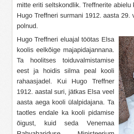
mitte eriti seltskondlik. Treffnerite abielu
Hugo Treffneri surmani 1912. aasta 29. v
polnud.
Hugo Treffneri eluajal töötas Elsa
koolis eelkõige majapidajannana.
Ta hoolitses toiduvalmistamise
eest ja hoidis silma peal kooli
rahaasjadel. Kui Hugo Treffner
1912. aastal suri, jätkas Elsa veel
aasta aega kooli ülalpidajana. Ta
taotles endale ka kooli pidamise
õigust, kuid seda Venemaa
Rahvahariduse Ministeerium