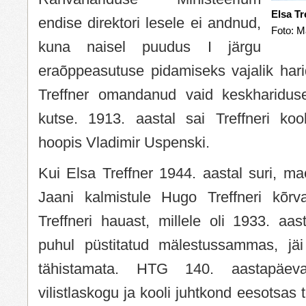
Elsa Tr
endise direktori lesele ei andnud,
Foto: M
kuna naisel puudus I järgu
eraõppeasutuse pidamiseks vajalik hari
Treffner omandanud vaid keskhariduse
kutse. 1913. aastal sai Treffneri kool
hoopis Vladimir Uspenski.
Kui Elsa Treffner 1944. aastal suri, ma
Jaani kalmistule Hugo Treffneri kõrv
Treffneri hauast, millele oli 1933. aast
puhul püstitatud mälestussammas, jä
tähistamata. HTG 140. aastapäe
vilistlaskogu ja kooli juhtkond eesotsas 