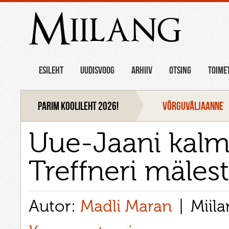
Miilang
ESILEHT
UUDISVOOG
ARHIIV
OTSING
TOIME
Parim koolileht 2026!
VÕRGUVÄLJAANNE
Uue-Jaani kalmi
Treffneri mäles
Autor:
Madli Maran
Miil