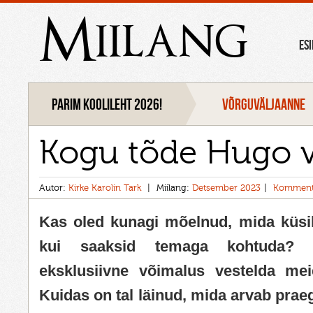
Miilang
ES
Parim koolileht 2026!
VÕRGUVÄLJAANNE
Kogu tõde Hugo 
Autor:
Kirke Karolin Tark
Miilang:
Detsember 2023
Komment
Kas oled kunagi mõelnud, mida küsi
kui saaksid temaga kohtuda? M
eksklusiivne võimalus vestelda mei
Kuidas on tal läinud, mida arvab prae