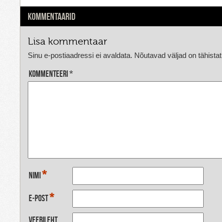
KOMMENTAARID
Lisa kommentaar
Sinu e-postiaadressi ei avaldata.
Nõutavad väljad on tähista
Kommenteeri
*
*
Nimi
*
E-post
Veebileht