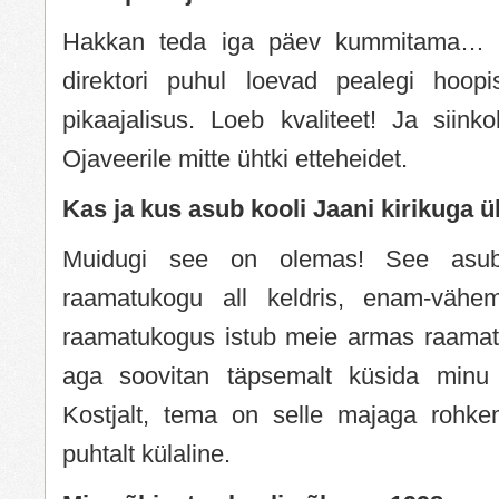
Hakkan teda iga päev kummitama… Nal
direktori puhul loevad pealegi hoopi
pikaajalisus. Loeb kvaliteet! Ja siink
Ojaveerile mitte ühtki etteheidet.
Kas ja kus asub kooli Jaani kirikuga 
Muidugi see on olemas! See asub 
raamatukogu all keldris, enam-vähe
raamatukogus istub meie armas raamatu
aga soovitan täpsemalt küsida minu l
Kostjalt, tema on selle majaga rohke
puhtalt külaline.