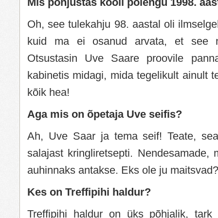
Mis põhjustas kooli põlengu 1998. aas
Oh, see tulekahju 98. aastal oli ilmselg
kuid ma ei osanud arvata, et see n
Otsustasin Uve Saare proovile panna
kabinetis midagi, mida tegelikult ainult
kõik hea!
Aga mis on õpetaja Uve seifis?
Ah, Uve Saar ja tema seif! Teate, seal
salajast kringliretsepti. Nendesamade,
auhinnaks antakse. Eks ole ju maitsvad
Kes on Treffipihi haldur?
Treffipihi haldur on üks põhjalik, tark