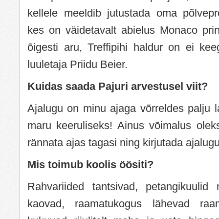
kellele meeldib jutustada oma põlvepr
kes on väidetavalt abielus Monaco prin
õigesti aru, Treffipihi haldur on ei ke
luuletaja Priidu Beier.
Kuidas saada Pajuri arvestusel viit?
Ajalugu on minu ajaga võrreldes palju 
maru keeruliseks! Ainus võimalus oleks
rännata ajas tagasi ning kirjutada ajalug
Mis toimub koolis öösiti?
Rahvariided tantsivad, petangikuulid
kaovad, raamatukogus lähevad raa