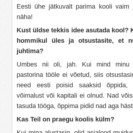
Eesti ühe jätkuvalt parima kooli vaim 
näha!
Kust üldse tekkis idee asutada kool? K
hommikul üles ja otsustasite, et n
juhtima?
Umbes nii oli, jah. Kui mind minu r
pastorina tööle ei võetud, siis otsustasi
need eesti poisid saaksid õppida, 
võimalust või kapitali ei olnud. Nad või
tasuda tööga, õppima pidid nad aga häst
Kas Teil on praegu koolis külm?
Kui mina alustasin, olid asjalood muidug