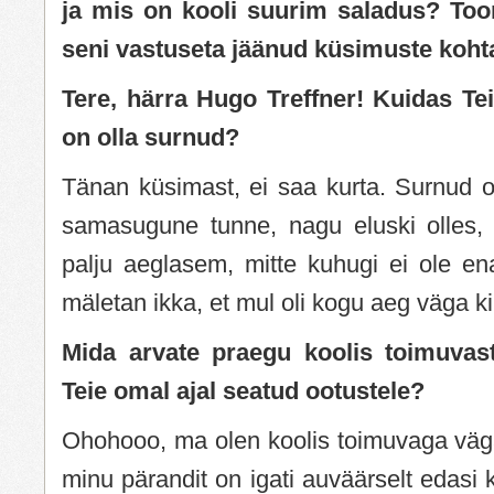
ja mis on kooli suurim saladus? Too
seni vastuseta jäänud küsimuste koht
Tere, härra Hugo Treffner! Kuidas Te
on olla surnud?
Tänan küsimast, ei saa kurta. Surnud o
samasugune tunne, nagu eluski olles, a
palju aeglasem, mitte kuhugi ei ole ena
mäletan ikka, et mul oli kogu aeg väga ki
Mida arvate praegu koolis toimuvas
Teie omal ajal seatud ootustele?
Ohohooo, ma olen koolis toimuvaga väga
minu pärandit on igati auväärselt edasi 