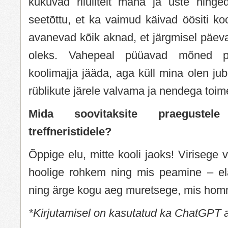
kukuvad riiulitelt maha ja uste hing
seetõttu, et ka vaimud käivad öösiti ko
avanevad kõik aknad, et järgmisel päeval
oleks. Vahepeal püüavad mõned po
koolimajja jääda, aga küll mina olen jub
rüblikute järele valvama ja nendega toi
Mida soovitaksite praegustele
treffneristidele?
Õppige elu, mitte kooli jaoks! Virisege
hoolige rohkem ning mis peamine – el
ning ärge kogu aeg muretsege, mis hom
*Kirjutamisel on kasutatud ka ChatGPT 