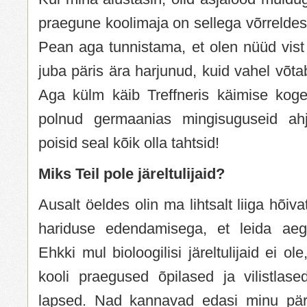
praegune koolimaja on sellega võrreldes
Pean aga tunnistama, et olen nüüd vist
juba päris ära harjunud, kuid vahel võta
Aga külm käib Treffneris käimise kog
polnud germaanias mingisuguseid ah
poisid seal kõik olla tahtsid!
Miks Teil pole järeltulijaid?
Ausalt öeldes olin ma lihtsalt liiga hõiva
hariduse edendamisega, et leida aeg
Ehkki mul bioloogilisi järeltulijaid ei ol
kooli praegused õpilased ja vilistlase
lapsed. Nad kannavad edasi minu pär