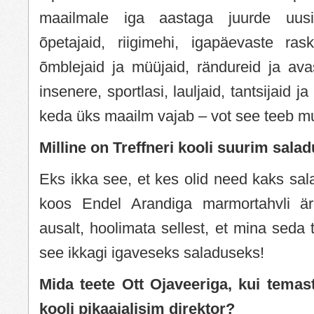
maailmale iga aastaga juurde uusi 
õpetajaid, riigimehi, igapäevaste rask
õmblejaid ja müüjaid, rändureid ja avas
insenere, sportlasi, lauljaid, tantsijaid ja
keda üks maailm vajab – vot see teeb mu
Milline on Treffneri kooli suurim sala
Eks ikka see, et kes olid need kaks sala
koos Endel Arandiga marmortahvli ära
ausalt, hoolimata sellest, et mina seda 
see ikkagi igaveseks saladuseks!
Mida teete Ott Ojaveeriga, kui temas
kooli pikaajalisim direktor?