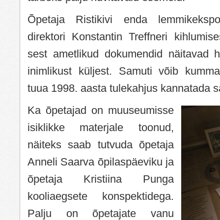
Õpetaja Ristikivi enda lemmikeks
direktori Konstantin Treffneri kihlumise
sest ametlikud dokumendid näitavad h
inimlikust küljest. Samuti võib kumm
tuua 1998. aasta tulekahjus kannatada s
Ka õpetajad on muuseumisse
isiklikke materjale toonud,
näiteks saab tutvuda õpetaja
Anneli Saarva õpilaspäeviku ja
õpetaja Kristiina Punga
kooliaegsete konspektidega.
Palju on õpetajate vanu