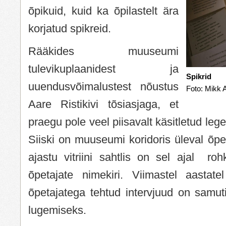
õpikuid, kuid ka õpilastelt ära
korjatud spikreid.
Rääkides muuseumi
tulevikuplaanidest ja
Spikrid
uuendusvõimalustest nõustus
Foto: Mikk A
Aare Ristikivi tõsiasjaga, et
praegu pole veel piisavalt käsitletud leg
Siiski on muuseumi koridoris üleval õpet
ajastu vitriini sahtlis on sel ajal ro
õpetajate nimekiri. Viimastel aastate
õpetajatega tehtud intervjuud on samut
lugemiseks.