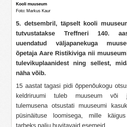
Kooli muuseum
Foto: Markus Kaur
5. detsembril, täpselt kooli muuseu
tutvustatakse Treffneri 140. a
uuendatud väljapanekuga muuseu
õpetaja Aare Ristikiviga nii muuseum
tulevikuplaanidest ning sellest, m
näha võib.
15 aastat tagasi pidi õppenõukogu ots
keldriruumi tuleb muuseum või jõ
tulemusena otsustati muuseumi kasuks
püsinäituse loomisega, mille käigu
tarbeks palju huvitavaid esemeid.