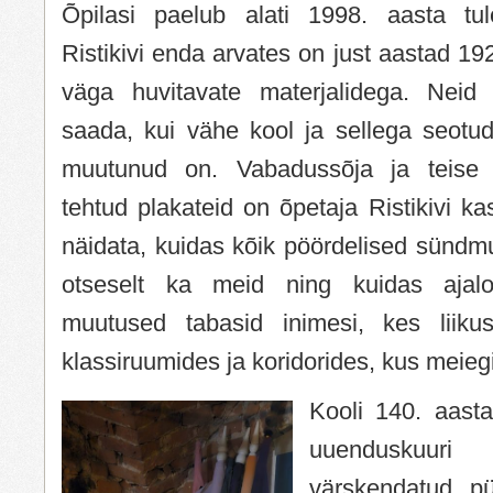
Õpilasi paelub alati 1998. aasta tul
Ristikivi enda arvates on just aastad 192
väga huvitavate materjalidega. Neid
saada, kui vähe kool ja sellega seotud
muutunud on. Vabadussõja ja teise 
tehtud plakateid on õpetaja Ristikivi ka
näidata, kuidas kõik pöördelised sünd
otseselt ka meid ning kuidas ajaloo
muutused tabasid inimesi, kes liik
klassiruumides ja koridorides, kus meieg
Kooli 140. aast
uuenduskuu
värskendatud pü