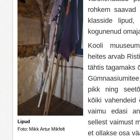
rohkem saavad 
klasside lipud
kogunenud omaj
Kooli muuseumi
heites arvab Rist
tähtis tagamaks õ
Gümnaasiumitee 
pikk ning seetõ
kõiki vahendeid õ
vaimu edasi a
sellest vaimust 
Lipud
Foto: Mikk Artur Mikfelt
et ollakse osa vä