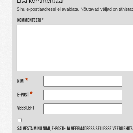
Lisa kommentaar
Sinu e-postiaadressi ei avaldata.
Nõutavad väljad on tähista
Kommenteeri
*
*
Nimi
*
E-post
Veebileht
Salvesta minu nimi, e-posti- ja veebiaadress sellesse veebilehit