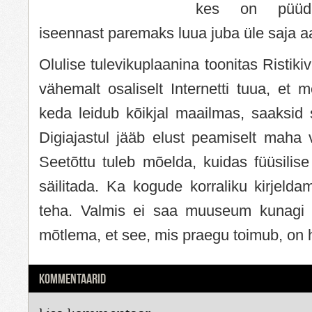
kes on püüd
iseennast paremaks luua juba üle saja a
Olulise tulevikuplaanina toonitas Ristik
vähemalt osaliselt Internetti tuua, et me
keda leidub kõikjal maailmas, saaksid se
Digiajastul jääb elust peamiselt maha v
Seetõttu tuleb mõelda, kuidas füüsilis
säilitada. Ka kogude korraliku kirjeld
teha. Valmis ei saa muuseum kunagi
mõtlema, et see, mis praegu toimub, on
KOMMENTAARID