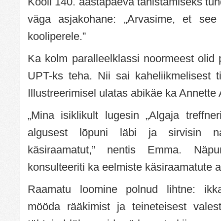
Kooli 140. aastapäeva tähistamiseks tun
väga asjakohane: „Arvasime, et see o
kooliperele.”
Ka kolm paralleelklassi noormeest olid
UPT-ks teha. Nii sai kaheliikmelisest ti
Illustreerimisel ulatas abikäe ka Annett
„Mina isiklikult lugesin „Algaja treffne
algusest lõpuni läbi ja sirvisin 
käsiraamatut,” nentis Emma. Näpu
konsulteeriti ka eelmiste käsiraamatute 
Raamatu loomine polnud lihtne: ikka
mööda rääkimist ja teineteisest vales