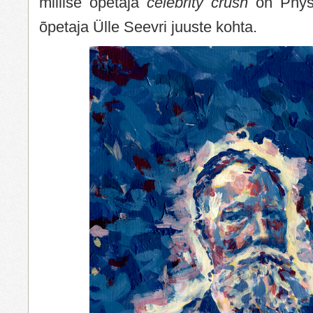
millise õpetaja
celebrity crush
on Physi
õpetaja Ülle Seevri juuste kohta.