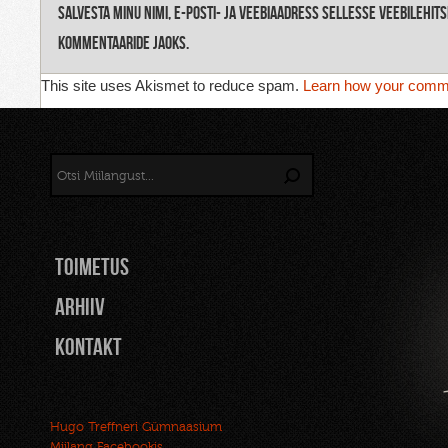
Salvesta minu nimi, e-posti- ja veebiaadress sellesse veebilehit
kommentaaride jaoks.
This site uses Akismet to reduce spam.
Learn how your comme
TOIMETUS
Arhiiv
Kontakt
Hugo Treffneri Gümnaasium
Miilang Facebookis