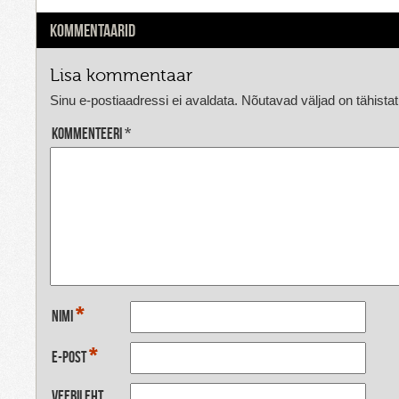
KOMMENTAARID
Lisa kommentaar
Sinu e-postiaadressi ei avaldata.
Nõutavad väljad on tähista
Kommenteeri
*
*
Nimi
*
E-post
Veebileht