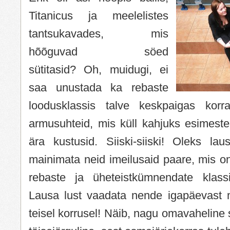
Titanicus ja meelelistes
tantsukavades, mis
hõõguvad söed
sütitasid? Oh, muidugi, ei
saa unustada ka rebaste
loodusklassis talve keskpaigas korr
armusuhteid, mis küll kahjuks esimest
ära kustusid. Siiski-siiski! Oleks la
mainimata neid imeilusaid paare, mis on
rebaste ja üheteistkümnendate klassi
Lausa lust vaadata nende igapäevast mi
teisel korrusel! Näib, nagu omavaheline 