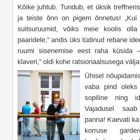
Kõike juhtub. Tundub, et üksik treffneri
ja teiste õnn on pigem õnnetus! „Kui
suitsuruumid, võiks meie koolis olla
paaridele,” andis üks tüdinud rebane ide
ruumi sisenemise eest raha küsida –
klaveri,” oldi kohe ratsionaalsusega välja
Ühisel nõupidamisel
vaba pind oleks p
sopiline ning id
Vajadusel saa
panna! Kaevati ka 
korruse garder