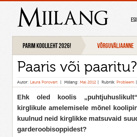
Miilang
ES
Parim koolileht 2026!
VÕRGUVÄLJAANNE
Paaris või paaritu?
Autor:
Laura Porovart
Miilang:
Mai 2012
Rubriik:
Probleem
Ehk oled koolis „puhtjuhuslikult
kirglikule amelemisele mõnel koolipin
kuulnud neid kirglikke matsuvaid suu
garderoobisoppidest?