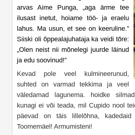
arvas Aime Punga, „aga ärme tee
ilusast inetut, hoiame töö- ja eraelu
lahus. Ma usun, et see on keeruline.”
Siiski oli õppealajuhataja ka veidi tõre:
„Olen neist nii mõnelegi juurde läinud
ja edu soovinud!”
Kevad pole veel kulmineerunud,
suhted on varmad tekkima ja veel
väledamad lagunema. hoidke silmad-
kunagi ei või teada, mil Cupido nool tei
päevad on täis lillelõhna, kadedaid 
Toomemäel! Armumisteni!