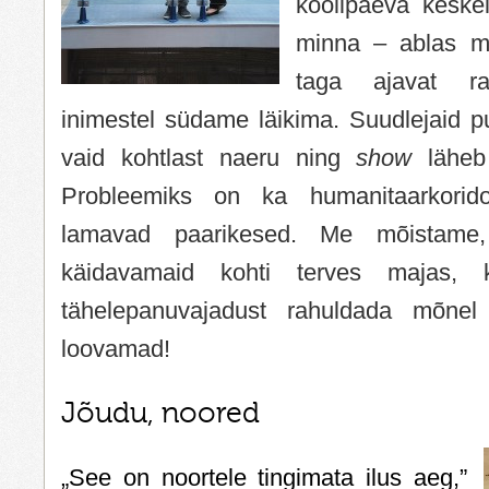
koolipäeva keskel
minna – ablas m
taga ajavat ra
inimestel südame läikima. Suudlejaid pub
vaid kohtlast naeru ning
show
läheb 
Probleemiks on ka humanitaarkorido
lamavad paarikesed. Me mõistam
käidavamaid kohti terves majas, 
tähelepanuvajadust rahuldada mõnel
loovamad!
Jõudu, noored
„See on noortele tingimata ilus aeg,”