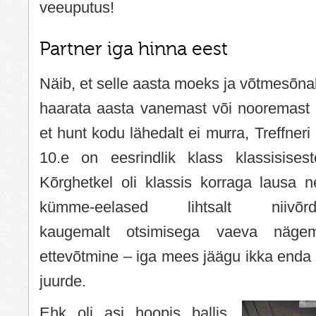
veeuputus!
Partner iga hinna eest
Näib, et selle aasta moeks ja võtmesõna
haarata aasta vanemast või nooremast kl
et hunt kodu lähedalt ei murra, Treffneri
10.e on eesrindlik klass klassisises
Kõrghetkel oli klassis korraga lausa ne
kümme-eelased lihtsalt niiv
kaugemalt otsimisega vaeva nägem
ettevõtmine – iga mees jäägu ikka enda l
juurde.
Ehk oli asi hoopis ballis,