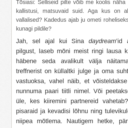
Tõsiasi: Selliseid pilte võib me koolis näha
kallistusi, matsuvaid suid. Aga kus on 
vallalised? Kadedus ajab ju ometi rohelise
kunagi pildile?
Jah, sel ajal kui Sina
daydream
’id 
pilgust, laseb mõni meist ringi lausa 
häbene seda avalikult välja näita
treffnerist on küllaltki julge ja oma suh
vastuoksa, vahel näib, et võisteldaks
nunnuma paari tiitli nimel. Või peetak
üle, kes kiiremini partnereid vaheta
pisaraid ja kevadisi lõhnu ning tuleviku
niipea mõtlema. Nautigem hetke, pär