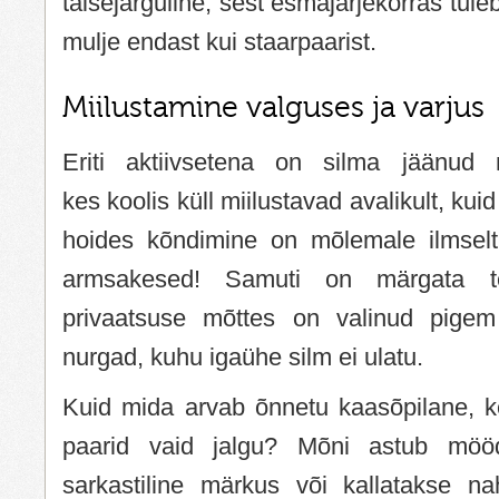
täisejärguline, sest esmajärjekorras tuleb
mulje endast kui staarpaarist.
Miilustamine valguses ja varjus
Eriti aktiivsetena on silma jäänud
kes koolis küll miilustavad avalikult, kui
hoides kõndimine on mõlemale ilmselt 
armsakesed! Samuti on märgata te
privaatsuse mõttes on valinud pigem 
nurgad, kuhu igaühe silm ei ulatu.
Kuid mida arvab õnnetu kaasõpilane, ke
paarid vaid jalgu? Mõni astub möö
sarkastiline märkus või kallatakse nah