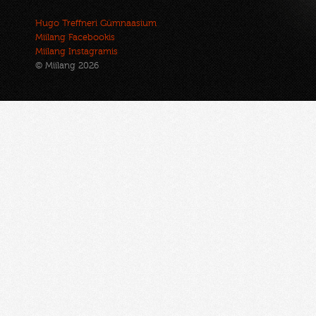
Hugo Treffneri Gümnaasium
Miilang Facebookis
Miilang Instagramis
© Miilang 2026