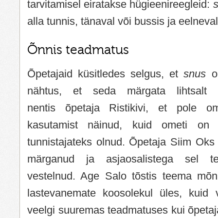
tarvitamisel eiratakse hügieenireegleid:
s
alla tunnis, tänaval või bussis ja eelneva
Õnnis teadmatus
Õpetajaid küsitledes selgus, et
snus
on
nähtus, et seda märgata lihtsalt 
nentis õpetaja Ristikivi, et pole
kasutamist näinud, kuid ometi on k
tunnistajateks olnud. Õpetaja Siim Oks
märganud ja asjaosalistega sel tee
vestelnud. Age Salo tõstis teema mõni
lastevanemate koosolekul üles, kuid 
veelgi suuremas teadmatuses kui õpetaj