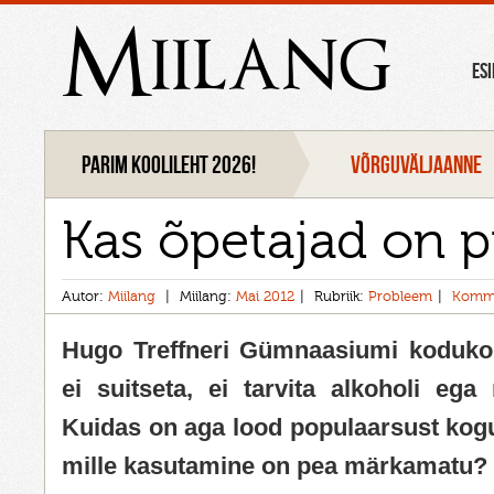
Miilang
ES
Parim koolileht 2026!
VÕRGUVÄLJAANNE
Kas õpetajad on 
Autor:
Miilang
Miilang:
Mai 2012
Rubriik:
Probleem
Komme
Hugo Treffneri Gümnaasiumi kodukorra
ei suitseta, ei tarvita alkoholi ega n
Kuidas on aga lood populaarsust kog
mille kasutamine on pea märkamatu?