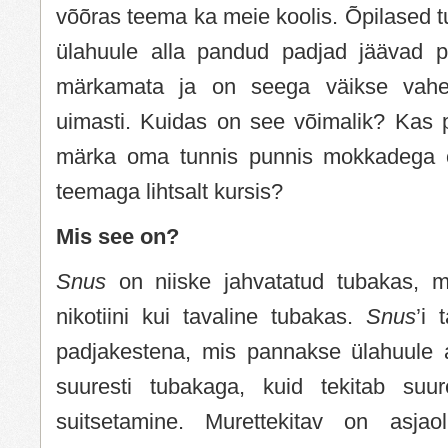
võõras teema ka meie koolis. Õpilased tu
ülahuule alla pandud padjad jäävad pe
märkamata ja on seega väikse vahel
uimasti. Kuidas on see võimalik? Kas p
märka oma tunnis punnis mokkadega õp
teemaga lihtsalt kursis?
Mis see on?
Snus
on niiske jahvatatud tubakas, m
nikotiini kui tavaline tubakas.
Snus
’i 
padjakestena, mis pannakse ülahuule 
suuresti tubakaga, kuid tekitab suur
suitsetamine. Murettekitav on asjao