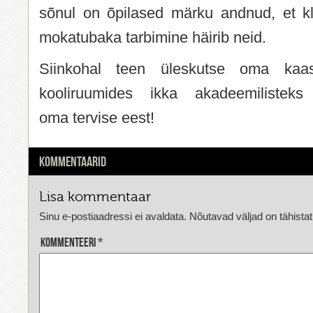
sõnul on õpilased märku andnud, et kl
mokatubaka tarbimine häirib neid.
Siinkohal teen üleskutse oma kaasõ
kooliruumides ikka akadeemilisteks
oma tervise eest!
KOMMENTAARID
Lisa kommentaar
Sinu e-postiaadressi ei avaldata.
Nõutavad väljad on tähista
Kommenteeri
*