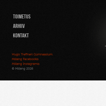
TOIMETUS
Arhiiv
Kontakt
Hugo Treffneri Gümnaasium
Miilang Facebookis
Miilang Instagramis
© Miilang 2026