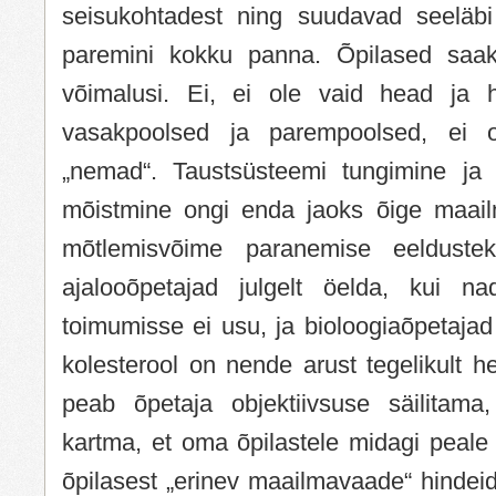
seisukohtadest ning suudavad seeläbi
paremini kokku panna. Õpilased saak
võimalusi. Ei, ei ole vaid head ja h
vasakpoolsed ja parempoolsed, ei o
„nemad“. Taustsüsteemi tungimine ja 
mõistmine ongi enda jaoks õige maailm
mõtlemisvõime paranemise eeldustek
ajalooõpetajad julgelt öelda, kui 
toimumisse ei usu, ja bioloogiaõpetajad 
kolesterool on nende arust tegelikult h
peab õpetaja objektiivsuse säilitama
kartma, et oma õpilastele midagi peale 
õpilasest „erinev maailmavaade“ hindeid