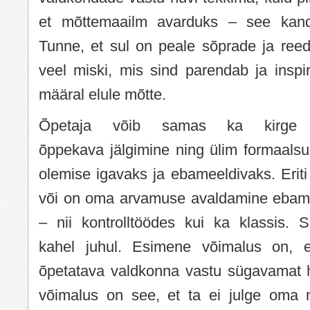
et mõttemaailm avarduks – see kand
Tunne, et sul on peale sõprade ja reed
veel miski, mis sind parendab ja inspi
määral elule mõtte.
Õpetaja võib samas ka kirge 
õppekava jälgimine ning ülim formaals
olemise igavaks ja ebameeldivaks. Eriti 
või on oma arvamuse avaldamine ebam
– nii kontrolltöödes kui ka klassis. S
kahel juhul. Esimene võimalus on, et
õpetatava valdkonna vastu sügavamat hu
võimalus on see, et ta ei julge oma 