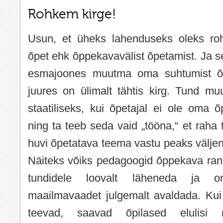
Rohkem kirge!
Usun, et üheks lahenduseks oleks ro
õpet ehk õppekavavälist õpetamist. Ja s
esmajoones muutma oma suhtumist õp
juures on ülimalt tähtis kirg. Tund muu
staatiliseks, kui õpetajal ei ole oma 
ning ta teeb seda vaid „tööna,“ et raha 
huvi õpetatava teema vastu peaks välje
Näiteks võiks pedagoogid õppekava ran
tundidele loovalt läheneda ja 
maailmavaadet julgemalt avaldada. Kui
teevad, saavad õpilased elulisi nä