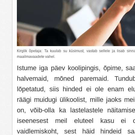
Kirglik õpetaja: Ta kuulab su küsimust, vastab sellele ja lisab si
maailmavaadete vahel.
Istume iga päev koolipingis, õpime, s
halvemaid, mõned paremaid. Tundu
lõpetatud, siis hinded ei ole enam e
räägi muidugi ülikoolist, mille jaoks mei
on, võib-olla ka lastelastele näitamis
iseenesest meil eluteel kasu ei 
vaidlemiskoht, sest häid hindeid s