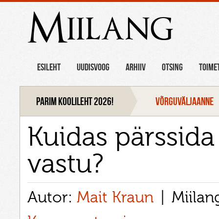
Miilang
ESILEHT
UUDISVOOG
ARHIIV
OTSING
TOIME
Parim koolileht 2026!
VÕRGUVÄLJAANNE
Kuidas pärssida 
vastu?
Autor:
Mait Kraun
Miilan