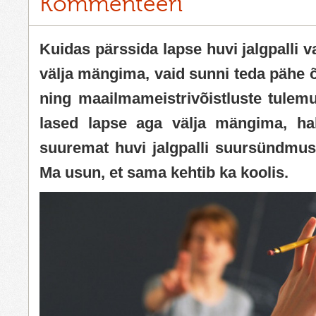
Kommenteeri
Kuidas pärssida lapse huvi jalgpalli v
välja mängima, vaid sunni teda pähe õ
ning maailmameistrivõistluste tulemu
lased lapse aga välja mängima, hak
suuremat huvi jalgpalli suursündmus
Ma usun, et sama kehtib ka koolis.