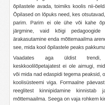
õpilastele avada, toimiks koolis nii-öel
Õpilased on lõpuks need, kes otsutavad
parim. Parim ei ole ühe või kahe õp
järgmine, vaid kõigi pedagoogide
ärakasutamine enda mõttemaailma aren
see, mida kool õpilastele peaks pakkuma
Vaadates aga üldist trendi
keskkoolilõpetajatest ei ole aimugi, mi
või mida nad edaspidi tegema peaksid, 
koolisüsteemi viga. Formaalne päevas
reeglitest kinnipidamine kinnistab 
mõttemaailma. Seega on vaja rohkem kir