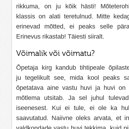
rikkuma, on ju kõik hästi! Mõteteroh
klassis on alati teretulnud. Mitte kedag
erinevad mõtted, ei peaks selle pär
Erinevus rikastab! Täiesti siiralt.
Võimalik või võimatu?
Õpetaja kirg kandub tihtipeale õpilast
ju tegelikult see, mida kool peaks s
õpetatava aine vastu huvi ja huvi on 
mõtlema utsitab. Ja sel juhul tuleva
iseenesest. Kui ei tule, ei ole ka h
saavutatud. Naiivne oleks arvata, et i
valdkondade vastu huvi tekkima, kuid pi