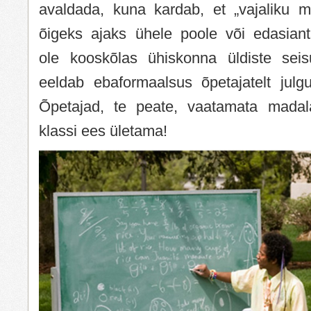
avaldada, kuna kardab, et „vajaliku ma
õigeks ajaks ühele poole või edasian
ole kooskõlas ühiskonna üldiste sei
eeldab ebaformaalsus õpetajatelt julgus
Õpetajad, te peate, vaatamata madala
klassi ees ületama!