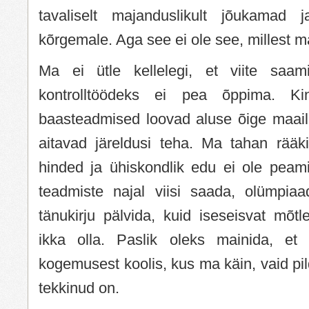
tavaliselt majanduslikult jõukamad j
kõrgemale. Aga see ei ole see, millest m
Ma ei ütle kellelegi, et viite saa
kontrolltöödeks ei pea õppima. Kin
baasteadmised loovad aluse õige maailm
aitavad järeldusi teha. Ma tahan rääki
hinded ja ühiskondlik edu ei ole pea
teadmiste najal viisi saada, olümpia
tänukirju pälvida, kuid iseseisvat mõtl
ikka olla. Paslik oleks mainida, e
kogemusest koolis, kus ma käin, vaid pild
tekkinud on.