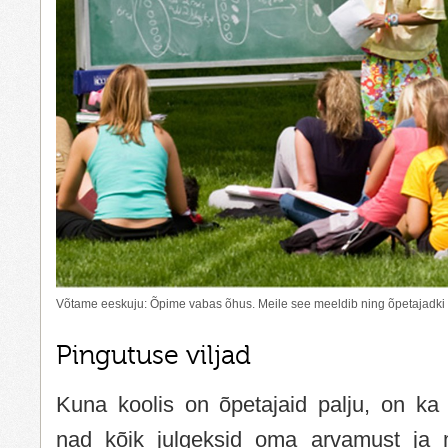
Võtame eeskuju: Õpime vabas õhus. Meile see meeldib ning õpetajadki reb
Pingutuse viljad
Kuna koolis on õpetajaid palju, on ka 
nad kõik julgeksid oma arvamust ja m