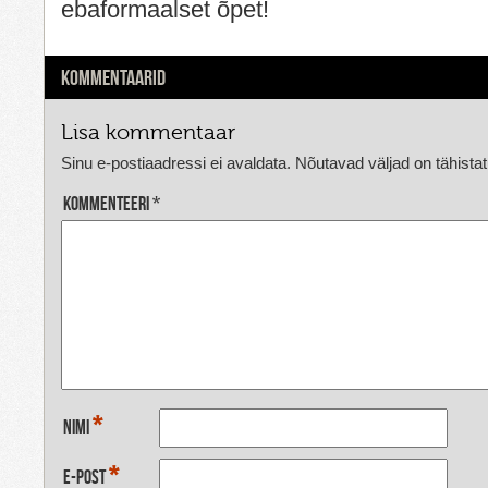
ebaformaalset õpet!
KOMMENTAARID
Lisa kommentaar
Sinu e-postiaadressi ei avaldata.
Nõutavad väljad on tähista
Kommenteeri
*
*
Nimi
*
E-post