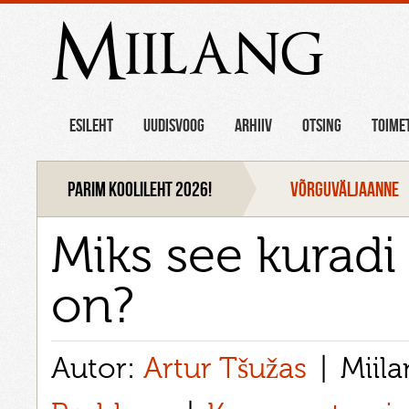
Miilang
ESILEHT
UUDISVOOG
ARHIIV
OTSING
TOIME
Parim koolileht 2026!
VÕRGUVÄLJAANNE
Miks see kuradi 
on?
Autor:
Artur Tšužas
Miil