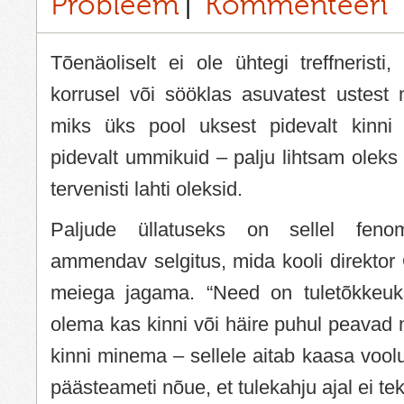
Probleem
Kommenteeri
Tõenäoliselt ei ole ühtegi treffneristi,
korrusel või sööklas asuvatest ustes
miks üks pool uksest pidevalt kinni
pidevalt ummikuid – palju lihtsam oleks 
tervenisti lahti oleksid.
Paljude üllatuseks on sellel fen
ammendav selgitus, mida kooli direktor 
meiega jagama. “Need on tuletõkkeu
olema kas kinni või häire puhul peavad
kinni minema – sellele aitab kaasa voo
päästeameti nõue, et tulekahju ajal ei tek