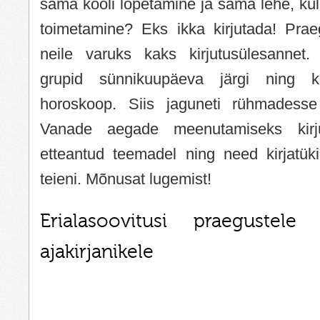
sama kooli lõpetamine ja sama lehe, küll
toimetamine? Eks ikka kirjutada! Praeg
neile varuks kaks kirjutusülesannet.
grupid sünnikuupäeva järgi ning ki
horoskoop. Siis jaguneti rühmadesse
Vanade aegade meenutamiseks kirjut
etteantud teemadel ning need kirjatü
teieni. Mõnusat lugemist!
Erialasoovitusi praegustele 
ajakirjanikele