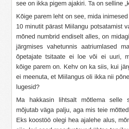
see on ikka pigem ajakiri. Ta on selline „k
Kõige parem leht on see, mida inimesed
10 minutit pärast Miilangu potsatamist v
mõned numbrid endiselt alles, on midagi 
järgmises vahetunnis aatriumlased ma
õpetajate tsitaate ei loe või ei uuri,
kõige parem on. Kehv on ka siis, kui jär
ei meenuta, et Miilangus oli ikka nii põne
lugesid?
Ma hakkasin lihtsalt mõtlema selle 
mõjutab väga palju, aga mis teie mõtte
Eks koostöö olegi hea ajalehe alus, mõ