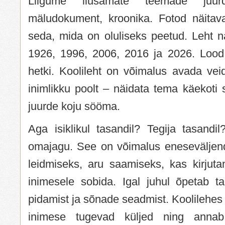
Liigume ilusamate teemade juur
mäludokument, kroonika. Fotod näitavad
seda, mida on oluliseks peetud. Leht nä
1926, 1996, 2006, 2016 ja 2026. Lood 
hetki. Koolileht on võimalus avada vei
inimlikku poolt – näidata tema käekoti
juurde koju sööma.
Aga isiklikul tasandil? Tegija tasandi
omajagu. See on võimalus eneseväljen
leidmiseks, aru saamiseks, kas kirjuta
inimesele sobida. Igal juhul õpetab ta
pidamist ja sõnade seadmist. Koolilehes 
inimese tugevad küljed ning annab