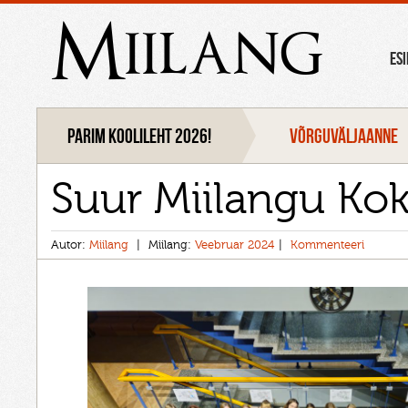
Miilang
ES
Parim koolileht 2026!
VÕRGUVÄLJAANNE
Suur Miilangu Ko
Autor:
Miilang
Miilang:
Veebruar 2024
Kommenteeri