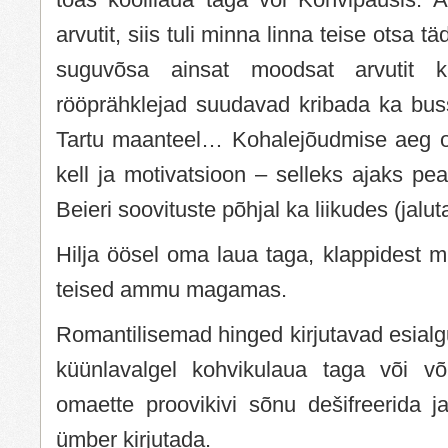
arvutit, siis tuli minna linna teise otsa tä
suguvõsa ainsat moodsat arvutit 
rööprähklejad suudavad kribada ka bussi
Tartu maanteel… Kohalejõudmise aeg o
kell ja motivatsioon – selleks ajaks p
Beieri soovituste põhjal ka liikudes (jal
Hilja öösel oma laua taga, klappidest 
teised ammu magamas.
Romantilisemad hinged kirjutavad esialg
küünlavalgel kohvikulaua taga või võ
omaette proovikivi sõnu dešifreerida j
ümber kirjutada.