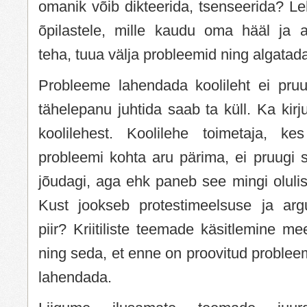
omanik võib dikteerida, tsenseerida? Le
õpilastele, mille kaudu oma hääl ja 
teha, tuua välja probleemid ning algatad
Probleeme lahendada koolileht ei pruu
tähelepanu juhtida saab ta küll. Ka kir
koolilehest. Koolilehe toimetaja, ke
probleemi kohta aru pärima, ei pruugi s
jõudagi, aga ehk paneb see mingi olul
Kust jookseb protestimeelsuse ja arg
piir? Kriitiliste teemade käsitlemine me
ning seda, et enne on proovitud probleem
lahendada.