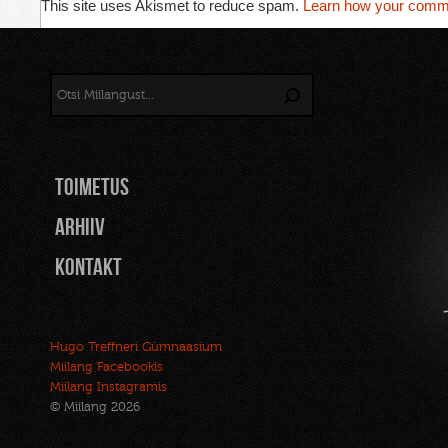
This site uses Akismet to reduce spam.
Learn how your comme
TOIMETUS
Arhiiv
Kontakt
Hugo Treffneri Gümnaasium
Miilang Facebookis
Miilang Instagramis
© Miilang 2026