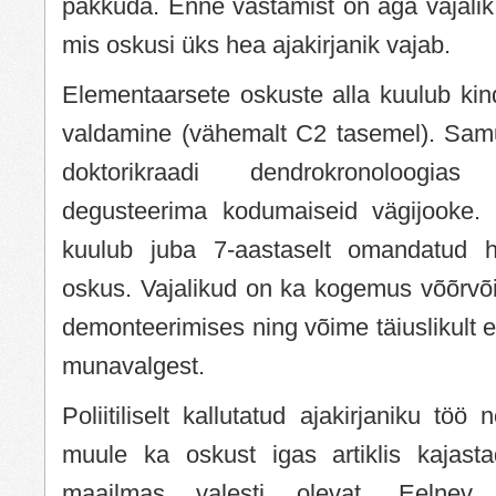
pakkuda. Enne vastamist on aga vajalik
mis oskusi üks hea ajakirjanik vajab.
Elementaarsete oskuste alla kuulub kin
valdamine (vähemalt C2 tasemel). Sam
doktorikraadi dendrokronoloogias
degusteerima kodumaiseid vägijooke. 
kuulub juba 7-aastaselt omandatud h
oskus. Vajalikud on ka kogemus võõrv
demonteerimises ning võime täiuslikult 
munavalgest.
Poliitiliselt kallutatud ajakirjaniku töö
muule ka oskust igas artiklis kajas
maailmas valesti olevat. Eelnev