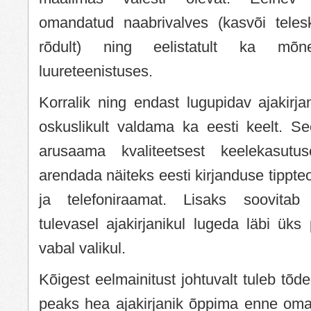
omandatud naabrivalves (kasvõi teles
rõdult) ning eelistatult ka mõne
luureteenistuses.
Korralik ning endast lugupidav ajakirja
oskuslikult valdama ka eesti keelt. 
arusaama kvaliteetsest keelekasutu
arendada näiteks eesti kirjanduse tippt
ja telefoniraamat. Lisaks soovitab
tulevasel ajakirjanikul lugeda läbi üks
vabal valikul.
Kõigest eelmainitust johtuvalt tuleb tõded
peaks hea ajakirjanik õppima enne om