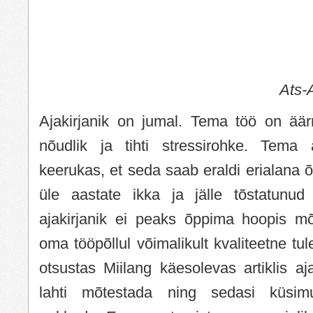
Ats-
Ajakirjanik on jumal. Tema töö on äär
nõudlik ja tihti stressirohke. Tem
keerukas, et seda saab eraldi erialana õ
üle aastate ikka ja jälle tõstatunu
ajakirjanik ei peaks õppima hoopis m
oma tööpõllul võimalikult kvaliteetne tu
otsustas Miilang käesolevas artiklis aja
lahti mõtestada ning sedasi küsi