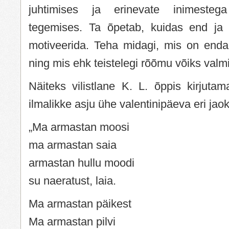
juhtimises ja erinevate inimestega
tegemises. Ta õpetab, kuidas end ja t
motiveerida. Teha midagi, mis on enda
ning mis ehk teistelegi rõõmu võiks valm
Näiteks vilistlane K. L. õppis kirjuta
ilmalikke asju ühe valentinipäeva eri jaok
„Ma armastan moosi
ma armastan saia
armastan hullu moodi
su naeratust, laia.
Ma armastan päikest
Ma armastan pilvi