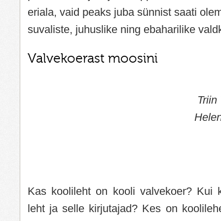
eriala, vaid peaks juba sünnist saati ole
suvaliste, juhuslike ning ebaharilike va
Valvekoerast moosini
Trii
Helen
Kas koolileht on kooli valvekoer? Kui kr
leht ja selle kirjutajad? Kes on koolil