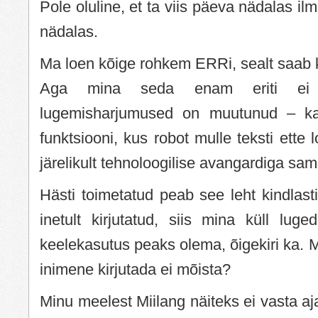
Pole oluline, et ta viis päeva nädalas ilm
nädalas.
Ma loen kõige rohkem ERRi, sealt saab k
Aga mina seda enam eriti ei 
lugemisharjumused on muutunud – ka
funktsiooni, kus robot mulle teksti ette
järelikult tehnoloogilise avangardiga s
Hästi toimetatud peab see leht kindlast
inetult kirjutatud, siis mina küll luge
keelekasutus peaks olema, õigekiri ka. M
inimene kirjutada ei mõista?
Minu meelest Miilang näiteks ei vasta aja