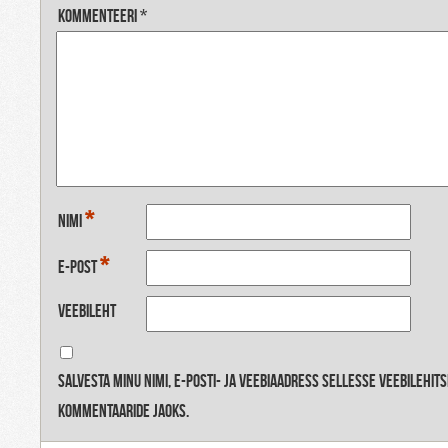
Kommenteeri
*
*
Nimi
*
E-post
Veebileht
Salvesta minu nimi, e-posti- ja veebiaadress sellesse veebilehit
kommentaaride jaoks.