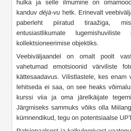
hulka ja selle ilmumine on omamood
kanduv
déjà-vu
hetk. Erinevalt veebiväl
paberleht piiratud tiraažiga, 
entusiastlikumate lugemishuviliste 
kollektsioneerimise objektiks.
Veebiväljaandel on omalt poolt vas
vahetumad emotsioonid värviliste fo
kättesaadavus. Vilistlastele, kes enam 
lehitseda ei saa, on see heaks võimalu
kurssi viia ja oma järelkäijate tegem
Järgmiseks sammuks võiks olla Miilan
kümnendikud, tegu on potentsiaalse UP
Ratsionaalsest ja kalkuleerivast vaatepu