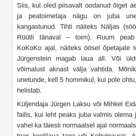
Siis, kui oled piisavalt oodanud õiget a
ja peatoimetaja nägu on juba une
kangastunud. Tihti näiteks Näljas (söö
Rüütli tänaval – toim). Ruum peab 
KoKoKo ajal, näiteks öösel õpetajate t
Jürgenstein magab laua all. Või üld
võimalust aknast välja vahtida. Mõnik
unetunde, kell 5 hommikul, kui pole ohtu, 
helistab.
Küljendaja Jürgen Laksu või Mihkel Eid
failis, kui leht peaks juba valmis olema
vahel ka täiesti normaalsel ajal normaa
toas koolilaua taga või Kohvipausis. A