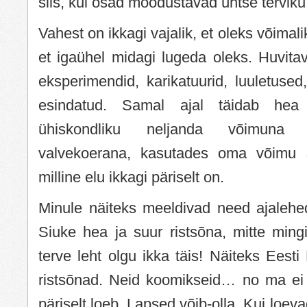
siis, kui osad moodustavad ühtse tervik
Vahest on ikkagi vajalik, et oleks võimali
et igaühel midagi lugeda oleks. Huvita
eksperimendid, karikatuurid, luuletused,
esindatud. Samal ajal täidab hea 
ühiskondliku neljanda võimuna 
valvekoerana, kasutades oma võimu se
milline elu ikkagi päriselt on.
Minule näiteks meeldivad need ajalehed
Siuke hea ja suur ristsõna, mitte ming
terve leht olgu ikka täis! Näiteks Eest
ristsõnad. Neid koomikseid… no ma ei 
päriselt loeb. Lapsed võib-olla. Kui loevadk