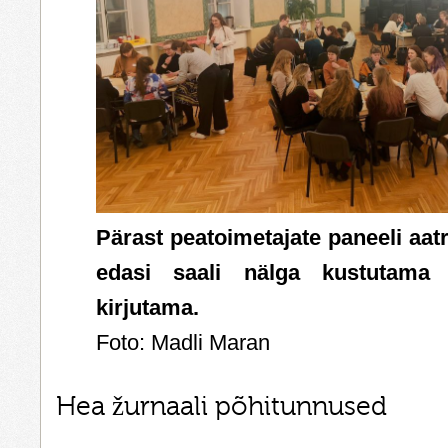
Pärast peatoimetajate paneeli aat
edasi saali nälga kustutama n
kirjutama.
Foto: Madli Maran
Hea žurnaali põhitunnused