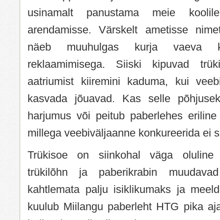
usinamalt panustama meie koolile
arendamisse. Värskelt ametisse nimet
näeb muuhulgas kurja vaeva ka
reklaamimisega. Siiski kipuvad trük
aatriumist kiiremini kaduma, kui veeb
kasvada jõuavad. Kas selle põhjuseks
harjumus või peitub paberlehes eriline
millega veebiväljaanne konkureerida ei
Trükisoe on siinkohal väga oluline
trükilõhn ja paberikrabin muudava
kahtlemata palju isiklikumaks ja meel
kuulub Miilangu paberleht HTG pika aja