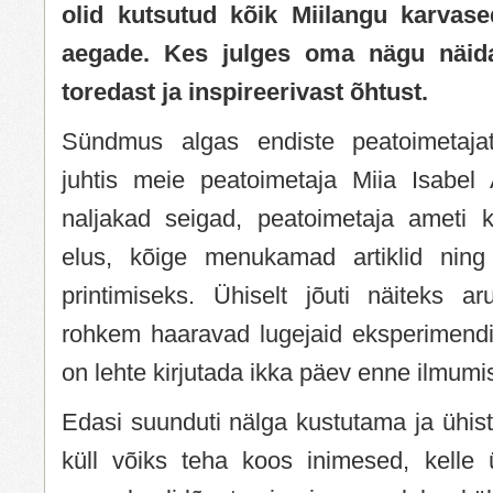
olid kutsutud kõik Miilangu karvased
aegade. Kes julges oma nägu näida
toredast ja inspireerivast õhtust.
Sündmus algas endiste peatoimetaja
juhtis meie peatoimetaja Miia Isabel A
naljakad seigad, peatoimetaja ameti k
elus, kõige menukamad artiklid ning 
printimiseks. Ühiselt jõuti näiteks a
rohkem haaravad lugejaid eksperimend
on lehte kirjutada ikka päev enne ilmumis
Edasi suunduti nälga kustutama ja ühis
küll võiks teha koos inimesed, kelle