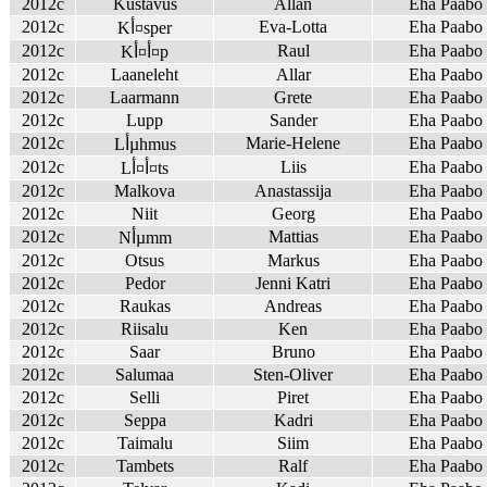
2012c
Kustavus
Allan
Eha Paabo
2012c
Eva-Lotta
Eha Paabo
Kأ¤sper
2012c
Raul
Eha Paabo
Kأ¤أ¤p
2012c
Laaneleht
Allar
Eha Paabo
2012c
Laarmann
Grete
Eha Paabo
2012c
Lupp
Sander
Eha Paabo
2012c
Marie-Helene
Eha Paabo
Lأµhmus
2012c
Liis
Eha Paabo
Lأ¤أ¤ts
2012c
Malkova
Anastassija
Eha Paabo
2012c
Niit
Georg
Eha Paabo
2012c
Mattias
Eha Paabo
Nأµmm
2012c
Otsus
Markus
Eha Paabo
2012c
Pedor
Jenni Katri
Eha Paabo
2012c
Raukas
Andreas
Eha Paabo
2012c
Riisalu
Ken
Eha Paabo
2012c
Saar
Bruno
Eha Paabo
2012c
Salumaa
Sten-Oliver
Eha Paabo
2012c
Selli
Piret
Eha Paabo
2012c
Seppa
Kadri
Eha Paabo
2012c
Taimalu
Siim
Eha Paabo
2012c
Tambets
Ralf
Eha Paabo