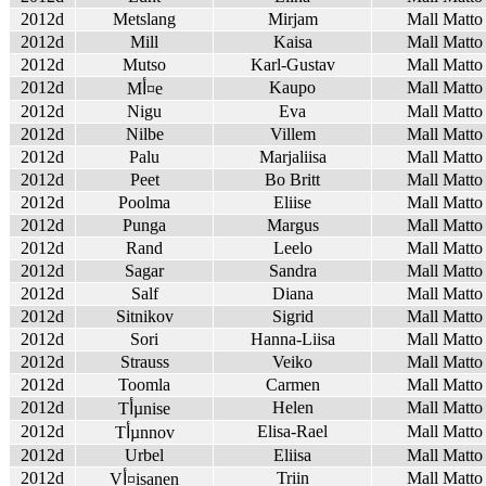
2012d
Metslang
Mirjam
Mall Matto
2012d
Mill
Kaisa
Mall Matto
2012d
Mutso
Karl-Gustav
Mall Matto
2012d
Kaupo
Mall Matto
Mأ¤e
2012d
Nigu
Eva
Mall Matto
2012d
Nilbe
Villem
Mall Matto
2012d
Palu
Marjaliisa
Mall Matto
2012d
Peet
Bo Britt
Mall Matto
2012d
Poolma
Eliise
Mall Matto
2012d
Punga
Margus
Mall Matto
2012d
Rand
Leelo
Mall Matto
2012d
Sagar
Sandra
Mall Matto
2012d
Salf
Diana
Mall Matto
2012d
Sitnikov
Sigrid
Mall Matto
2012d
Sori
Hanna-Liisa
Mall Matto
2012d
Strauss
Veiko
Mall Matto
2012d
Toomla
Carmen
Mall Matto
2012d
Helen
Mall Matto
Tأµnise
2012d
Elisa-Rael
Mall Matto
Tأµnnov
2012d
Urbel
Eliisa
Mall Matto
2012d
Triin
Mall Matto
Vأ¤isanen