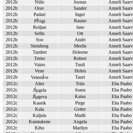
2012b
Niilo
Joonas
Anneli Saar
2012b
Orav
Sander
Anneli Saar
2012b
Padari
Inger
Anneli Saar
2012b
Rauno
Anneli Saar
Pأ¼gi
2012b
Reiljan
Jane
Anneli Saar
2012b
Sellis
Ott
Anneli Saar
2012b
Soo
Andri
Anneli Saar
2012b
Steinberg
Meelis
Anneli Saar
2012b
Tambet
Heleene
Anneli Saar
2012b
Treier
Robert
Anneli Saar
2012b
Vaino
Tuuli
Anneli Saar
2012b
Vene
Helen
Anneli Saar
2012b
Tauri
Anneli Saar
Vetemأ¤e
2012c
Alter
Triin
Eha Paabo
2012c
Joana
Eha Paabo
Jأµgela
2012c
Kaisa
Eha Paabo
Jأµgeva
2012c
Kaasik
Pirge
Eha Paabo
2012c
Kala
Getter
Eha Paabo
2012c
Kaljula
Madli
Eha Paabo
2012c
Kannukene
Angela
Eha Paabo
2012c
Kiho
Marilyn
Eha Paabo