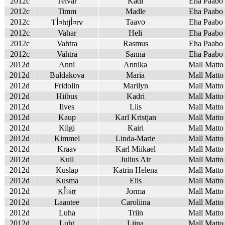
2012c
Telvar
Kadi
Eha Paabo
2012c
Timm
Madle
Eha Paabo
2012c
Taavo
Eha Paabo
Tأ¤htjأ¤rv
2012c
Vahar
Heli
Eha Paabo
2012c
Vahtra
Rasmus
Eha Paabo
2012c
Vahtra
Sanna
Eha Paabo
2012d
Anni
Annika
Mall Matto
2012d
Buldakova
Maria
Mall Matto
2012d
Fridolin
Marilyn
Mall Matto
2012d
Hiibus
Kadri
Mall Matto
2012d
Ilves
Liis
Mall Matto
2012d
Kaup
Karl Kristjan
Mall Matto
2012d
Kilgi
Kairi
Mall Matto
2012d
Kimmel
Linda-Marie
Mall Matto
2012d
Kraav
Karl Miikael
Mall Matto
2012d
Kull
Julius Air
Mall Matto
2012d
Kuslap
Katrin Helena
Mall Matto
2012d
Kusma
Elis
Mall Matto
2012d
Jorma
Mall Matto
Kأ¼tt
2012d
Laantee
Caroliina
Mall Matto
2012d
Luha
Triin
Mall Matto
2012d
Luht
Liina
Mall Matto