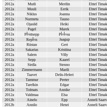
2012a
Mutli
Merilin
Ehtel Tima
2012a
Muuli
Eerik
Ehtel Tima
2012a
Niklus
Joanna
Ehtel Tima
2012a
Nurmetu
Tauno
Ehtel Tima
2012a
Ojasild
Heiki
Ehtel Tima
2012a
Pagel
Marek
Ehtel Tima
2012a
Ehtel Tima
Pأ¤أ¤su
Pأ¼ttsepp
2012a
Jaagup
Ehtel Tima
Repأ¤n
2012a
Riistan
Gert
Ehtel Tima
2012a
Sakarias
Kristiina
Ehtel Tima
2012a
Salem
Villy
Ehtel Tima
2012a
Sepp
Kaarel
Ehtel Tima
2012a
Sirdla
Stenno
Ehtel Tima
2012a
Zimmermann
Marili
Ehtel Tima
2012a
Taavet
Delis-Heleri
Ehtel Tima
2012a
Tammur
Peeter
Ehtel Tima
2012a
Tarelkin
Edgar
Ehtel Tima
2012a
Tolmats
Annike
Ehtel Tima
2012a
Valdmaa
Elsa
Ehtel Tima
2012b
Ainelo
Epp
Anneli Saar
2012b
Annilo
Henri
Anneli Saar