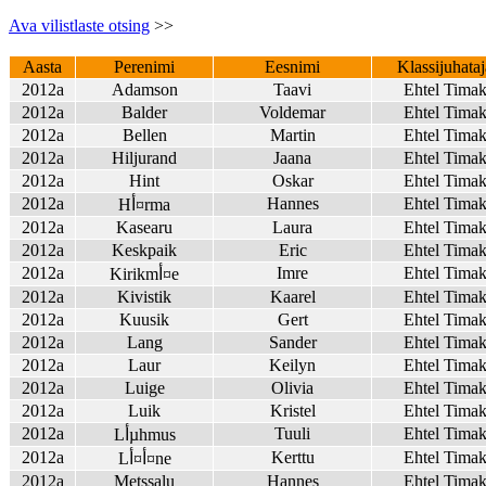
Ava vilistlaste otsing
>>
Aasta
Perenimi
Eesnimi
Klassijuhataj
2012a
Adamson
Taavi
Ehtel Tima
2012a
Balder
Voldemar
Ehtel Tima
2012a
Bellen
Martin
Ehtel Tima
2012a
Hiljurand
Jaana
Ehtel Tima
2012a
Hint
Oskar
Ehtel Tima
2012a
Hannes
Ehtel Tima
Hأ¤rma
2012a
Kasearu
Laura
Ehtel Tima
2012a
Keskpaik
Eric
Ehtel Tima
2012a
Imre
Ehtel Tima
Kirikmأ¤e
2012a
Kivistik
Kaarel
Ehtel Tima
2012a
Kuusik
Gert
Ehtel Tima
2012a
Lang
Sander
Ehtel Tima
2012a
Laur
Keilyn
Ehtel Tima
2012a
Luige
Olivia
Ehtel Tima
2012a
Luik
Kristel
Ehtel Tima
2012a
Tuuli
Ehtel Tima
Lأµhmus
2012a
Kerttu
Ehtel Tima
Lأ¤أ¤ne
2012a
Metssalu
Hannes
Ehtel Tima