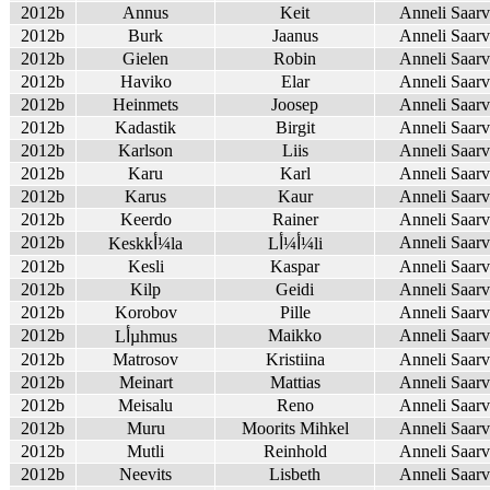
2012b
Annus
Keit
Anneli Saar
2012b
Burk
Jaanus
Anneli Saar
2012b
Gielen
Robin
Anneli Saar
2012b
Haviko
Elar
Anneli Saar
2012b
Heinmets
Joosep
Anneli Saar
2012b
Kadastik
Birgit
Anneli Saar
2012b
Karlson
Liis
Anneli Saar
2012b
Karu
Karl
Anneli Saar
2012b
Karus
Kaur
Anneli Saar
2012b
Keerdo
Rainer
Anneli Saar
2012b
Anneli Saar
Lأ¼أ¼li
Keskkأ¼la
2012b
Kesli
Kaspar
Anneli Saar
2012b
Kilp
Geidi
Anneli Saar
2012b
Korobov
Pille
Anneli Saar
2012b
Maikko
Anneli Saar
Lأµhmus
2012b
Matrosov
Kristiina
Anneli Saar
2012b
Meinart
Mattias
Anneli Saar
2012b
Meisalu
Reno
Anneli Saar
2012b
Muru
Moorits Mihkel
Anneli Saar
2012b
Mutli
Reinhold
Anneli Saar
2012b
Neevits
Lisbeth
Anneli Saar