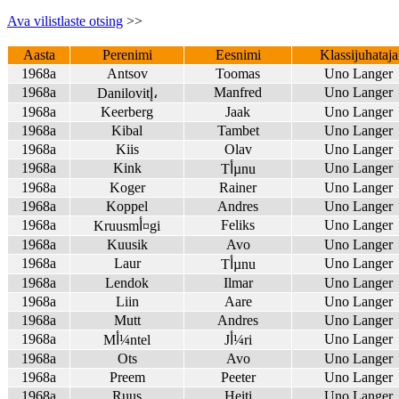
Ava vilistlaste otsing
>>
Aasta
Perenimi
Eesnimi
Klassijuhataja
1968a
Antsov
Toomas
Uno Langer
1968a
Manfred
Uno Langer
Danilovitإ،
1968a
Keerberg
Jaak
Uno Langer
1968a
Kibal
Tambet
Uno Langer
1968a
Kiis
Olav
Uno Langer
1968a
Kink
Uno Langer
Tأµnu
1968a
Koger
Rainer
Uno Langer
1968a
Koppel
Andres
Uno Langer
1968a
Feliks
Uno Langer
Kruusmأ¤gi
1968a
Kuusik
Avo
Uno Langer
1968a
Laur
Uno Langer
Tأµnu
1968a
Lendok
Ilmar
Uno Langer
1968a
Liin
Aare
Uno Langer
1968a
Mutt
Andres
Uno Langer
1968a
Uno Langer
Jأ¼ri
Mأ¼ntel
1968a
Ots
Avo
Uno Langer
1968a
Preem
Peeter
Uno Langer
1968a
Ruus
Heiti
Uno Langer