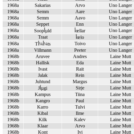
1968a
Sakarias
Arvo
Uno Langer
1968a
Semm
Aare
Uno Langer
1968a
Semm
Aavo
Uno Langer
1968a
Seppet
Enn
Uno Langer
1968a
Uno Langer
أœllar
Soopأµld
1968a
Traat
Uno Langer
أœlo
1968a
Toivo
Uno Langer
Tأ¼أ¼ts
1968a
Villmann
Peeter
Uno Langer
1968b
Aruvee
Andres
Laine Mutt
1968b
Hallisk
Eda
Laine Mutt
1968b
Ivast
Rait
Laine Mutt
1968b
Jalak
Rein
Laine Mutt
1968b
Juhtund
Margus
Laine Mutt
1968b
Sirje
Laine Mutt
Jأµgi
1968b
Kampus
Tiina
Laine Mutt
1968b
Kangro
Paul
Laine Mutt
1968b
Karro
Tulvi
Laine Mutt
1968b
Kibal
Ilme
Laine Mutt
1968b
Kilk
Kalev
Laine Mutt
1968b
Klaar
Arvo
Laine Mutt
1968b
Kont
Ivi
Laine Mutt