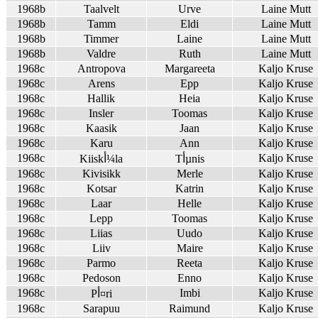
1968b
Taalvelt
Urve
Laine Mutt
1968b
Tamm
Eldi
Laine Mutt
1968b
Timmer
Laine
Laine Mutt
1968b
Valdre
Ruth
Laine Mutt
1968c
Antropova
Margareeta
Kaljo Kruse
1968c
Arens
Epp
Kaljo Kruse
1968c
Hallik
Heia
Kaljo Kruse
1968c
Insler
Toomas
Kaljo Kruse
1968c
Kaasik
Jaan
Kaljo Kruse
1968c
Karu
Ann
Kaljo Kruse
1968c
Kaljo Kruse
Tأµnis
Kiiskأ¼la
1968c
Kivisikk
Merle
Kaljo Kruse
1968c
Kotsar
Katrin
Kaljo Kruse
1968c
Laar
Helle
Kaljo Kruse
1968c
Lepp
Toomas
Kaljo Kruse
1968c
Liias
Uudo
Kaljo Kruse
1968c
Liiv
Maire
Kaljo Kruse
1968c
Parmo
Reeta
Kaljo Kruse
1968c
Pedoson
Enno
Kaljo Kruse
1968c
Imbi
Kaljo Kruse
Pأ¤ri
1968c
Sarapuu
Raimund
Kaljo Kruse