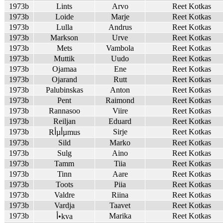
1973b
Lints
Arvo
Reet Kotkas
1973b
Loide
Marje
Reet Kotkas
1973b
Lulla
Andrus
Reet Kotkas
1973b
Markson
Urve
Reet Kotkas
1973b
Mets
Vambola
Reet Kotkas
1973b
Muttik
Uudo
Reet Kotkas
1973b
Ojamaa
Ene
Reet Kotkas
1973b
Ojarand
Rutt
Reet Kotkas
1973b
Palubinskas
Anton
Reet Kotkas
1973b
Pent
Raimond
Reet Kotkas
1973b
Rannasoo
Viire
Reet Kotkas
1973b
Reiljan
Eduard
Reet Kotkas
1973b
Sirje
Reet Kotkas
Rأµأµmus
1973b
Sild
Marko
Reet Kotkas
1973b
Sulg
Aino
Reet Kotkas
1973b
Tamm
Tiia
Reet Kotkas
1973b
Tinn
Aare
Reet Kotkas
1973b
Toots
Piia
Reet Kotkas
1973b
Valdre
Riina
Reet Kotkas
1973b
Vardja
Taavet
Reet Kotkas
1973b
Marika
Reet Kotkas
أ•kva