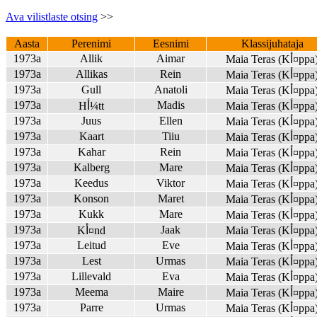
Ava vilistlaste otsing
>>
Aasta
Perenimi
Eesnimi
Klassijuhataja
1973a
Allik
Aimar
Maia Teras (Kأ¤pp
1973a
Allikas
Rein
Maia Teras (Kأ¤pp
1973a
Gull
Anatoli
Maia Teras (Kأ¤pp
1973a
Madis
Maia Teras (Kأ¤pp
Hأ¼tt
1973a
Juus
Ellen
Maia Teras (Kأ¤pp
1973a
Kaart
Tiiu
Maia Teras (Kأ¤pp
1973a
Kahar
Rein
Maia Teras (Kأ¤pp
1973a
Kalberg
Mare
Maia Teras (Kأ¤pp
1973a
Keedus
Viktor
Maia Teras (Kأ¤pp
1973a
Konson
Maret
Maia Teras (Kأ¤pp
1973a
Kukk
Mare
Maia Teras (Kأ¤pp
1973a
Jaak
Maia Teras (Kأ¤pp
Kأ¤nd
1973a
Leitud
Eve
Maia Teras (Kأ¤pp
1973a
Lest
Urmas
Maia Teras (Kأ¤pp
1973a
Lillevald
Eva
Maia Teras (Kأ¤pp
1973a
Meema
Maire
Maia Teras (Kأ¤pp
1973a
Parre
Urmas
Maia Teras (Kأ¤pp