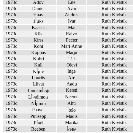
1973c
Adov
Ene
Ruth Kivistik
1973c
Daniel
Avar
Ruth Kivistik
1973c
Haav
Andres
Ruth Kivistik
1973c
Ivar
Ruth Kivistik
Jأµks
1973c
Kaasik
Mai
Ruth Kivistik
1973c
Kiis
Raivo
Ruth Kivistik
1973c
Kirss
Peeter
Ruth Kivistik
1973c
Koni
Mari-Anne
Ruth Kivistik
1973c
Koppas
Marju
Ruth Kivistik
1973c
Kubri
Tiit
Ruth Kivistik
1973c
Kull
Olevi
Ruth Kivistik
1973c
Inge
Ruth Kivistik
Kأµiv
1973c
Laurits
Are
Ruth Kivistik
1973c
Liivat
Aadu
Ruth Kivistik
1973c
Kersti
Ruth Kivistik
Linnamأ¤gi
1973c
Neeme
Ruth Kivistik
Lأ¼dimois
1973c
Ahti
Ruth Kivistik
Nأµmm
1973c
Paavel
Ruth Kivistik
أœlo
1973c
Puusepp
Madis
Ruth Kivistik
1973c
Marika
Ruth Kivistik
Pأ¤rl
1973c
Reeben
Ruth Kivistik
أœlle