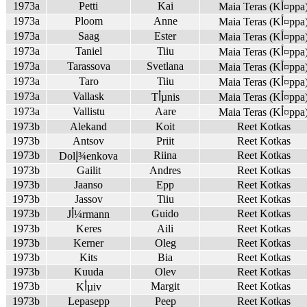
1973a
Petti
Kai
Maia Teras (Kأ¤pp
1973a
Ploom
Anne
Maia Teras (Kأ¤pp
1973a
Saag
Ester
Maia Teras (Kأ¤pp
1973a
Taniel
Tiiu
Maia Teras (Kأ¤pp
1973a
Tarassova
Svetlana
Maia Teras (Kأ¤pp
1973a
Taro
Tiiu
Maia Teras (Kأ¤pp
1973a
Vallask
Maia Teras (Kأ¤pp
Tأµnis
1973a
Vallistu
Aare
Maia Teras (Kأ¤pp
1973b
Alekand
Koit
Reet Kotkas
1973b
Antsov
Priit
Reet Kotkas
1973b
Riina
Reet Kotkas
Dolإ¾enkova
1973b
Gailit
Andres
Reet Kotkas
1973b
Jaanso
Epp
Reet Kotkas
1973b
Jassov
Tiiu
Reet Kotkas
1973b
Guido
Reet Kotkas
Jأ¼rmann
1973b
Keres
Aili
Reet Kotkas
1973b
Kerner
Oleg
Reet Kotkas
1973b
Kits
Bia
Reet Kotkas
1973b
Kuuda
Olev
Reet Kotkas
1973b
Margit
Reet Kotkas
Kأµiv
1973b
Lepasepp
Peep
Reet Kotkas