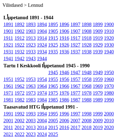
Vilistlased >
Lennud
Lأµpetanud 1891 - 1944
1891
1892
1893
1894
1895
1896
1897
1898
1899
1900
1901
1902
1903
1904
1905
1906
1907
1908
1909
1910
1911
1912
1913
1914
1915
1916
1917
1918
1919
1920
1921
1922
1923
1924
1925
1926
1927
1928
1929
1930
1931
1932
1933
1934
1935
1936
1937
1938
1939
1940
1941
1942
1943
1944
Tartu I Keskkooli lأµpetanud 1945 - 1990
1945
1946
1947
1948
1949
1950
1951
1952
1953
1954
1955
1956
1957
1958
1959
1960
1961
1962
1963
1964
1965
1966
1967
1968
1969
1970
1971
1972
1973
1974
1975
1976
1977
1978
1979
1980
1981
1982
1983
1984
1985
1986
1987
1988
1989
1990
Taasavatud HTG lأµpetanud 1991 -
1991
1992
1993
1994
1995
1996
1997
1998
1999
2000
2001
2002
2003
2004
2005
2006
2007
2008
2009
2010
2011
2012
2013
2014
2015
2016
2017
2018
2019
2020
2021
2022
2023
2024
2025