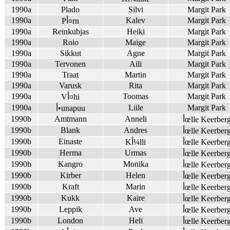
1990a
Plado
Silvi
Margit Park
1990a
Kalev
Margit Park
Pأ¤rn
1990a
Reinkubjas
Heiki
Margit Park
1990a
Roio
Maige
Margit Park
1990a
Sikkut
Agne
Margit Park
1990a
Tervonen
Aili
Margit Park
1990a
Traat
Martin
Margit Park
1990a
Varusk
Rita
Margit Park
1990a
Toomas
Margit Park
Vأ¤hi
1990a
Liile
Margit Park
أ•unapuu
1990b
Amtmann
Anneli
أœlle Keerber
1990b
Blank
Andres
أœlle Keerber
1990b
Einaste
أœlle Keerber
Kأ¼lli
1990b
Herma
Urmas
أœlle Keerber
1990b
Kangro
Monika
أœlle Keerber
1990b
Kirber
Helen
أœlle Keerber
1990b
Kraft
Marin
أœlle Keerber
1990b
Kukk
Kaire
أœlle Keerber
1990b
Leppik
Ave
أœlle Keerber
1990b
London
Heli
أœlle Keerber