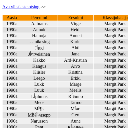
Ava vilistlaste otsing
>>
Aasta
Perenimi
Eesnimi
Klassijuhataja
1990a
Aabrams
Virge
Margit Park
1990a
Annuk
Heidi
Margit Park
1990a
Hainoja
Anneli
Margit Park
1990a
Jaanikesing
Karin
Margit Park
1990a
Ahti
Margit Park
Jأµgi
1990a
Jana
Margit Park
Jأ¤rvelainen
1990a
Kakko
Ard-Kristian
Margit Park
1990a
Kangus
Aivo
Margit Park
1990a
Kiisler
Kristina
Margit Park
1990a
Leego
Erkki
Margit Park
1990a
Lukk
Marge
Margit Park
1990a
Luuk
Meelis
Margit Park
1990a
Margit Park
Rأ¼nno
Lأµhmus
1990a
Meos
Tarmo
Margit Park
1990a
Margit Park
Mأ¤rt
Mأ¶ls
1990a
Gert
Margit Park
Mأ¼أ¼rsepp
1990a
Narusson
Aune
Margit Park
1990a
Pant
Margit Park
Kأ¼llike