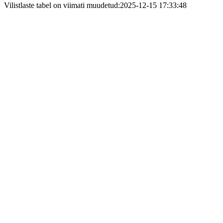
Vilistlaste tabel on viimati muudetud:2025-12-15 17:33:48