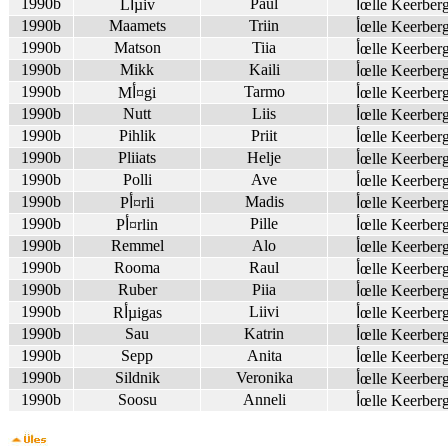
1990b
Paul
أœlle Keerber
Lأµiv
1990b
Maamets
Triin
أœlle Keerber
1990b
Matson
Tiia
أœlle Keerber
1990b
Mikk
Kaili
أœlle Keerber
1990b
Tarmo
أœlle Keerber
Mأ¤gi
1990b
Nutt
Liis
أœlle Keerber
1990b
Pihlik
Priit
أœlle Keerber
1990b
Pliiats
Helje
أœlle Keerber
1990b
Polli
Ave
أœlle Keerber
1990b
Madis
أœlle Keerber
Pأ¤rli
1990b
Pille
أœlle Keerber
Pأ¤rlin
1990b
Remmel
Alo
أœlle Keerber
1990b
Rooma
Raul
أœlle Keerber
1990b
Ruber
Piia
أœlle Keerber
1990b
Liivi
أœlle Keerber
Rأµigas
1990b
Sau
Katrin
أœlle Keerber
1990b
Sepp
Anita
أœlle Keerber
1990b
Sildnik
Veronika
أœlle Keerber
1990b
Soosu
Anneli
أœlle Keerber