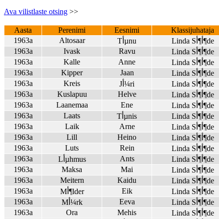
Ava vilistlaste otsing
>>
Aasta
Perenimi
Eesnimi
Klassijuhataja
1963a
Altosaar
Linda Sأ¶أ¶de
Tأµnu
1963a
Ivask
Ravu
Linda Sأ¶أ¶de
1963a
Kalle
Anne
Linda Sأ¶أ¶de
1963a
Kipper
Jaan
Linda Sأ¶أ¶de
1963a
Kreis
Linda Sأ¶أ¶de
Jأ¼ri
1963a
Kuslapuu
Helve
Linda Sأ¶أ¶de
1963a
Laanemaa
Ene
Linda Sأ¶أ¶de
1963a
Laats
Linda Sأ¶أ¶de
Tأµnis
1963a
Laik
Arne
Linda Sأ¶أ¶de
1963a
Lill
Heino
Linda Sأ¶أ¶de
1963a
Luts
Rein
Linda Sأ¶أ¶de
1963a
Ants
Linda Sأ¶أ¶de
Lأµhmus
1963a
Maksa
Mai
Linda Sأ¶أ¶de
1963a
Meitern
Kaidu
Linda Sأ¶أ¶de
1963a
Eik
Linda Sأ¶أ¶de
Mأ¶lder
1963a
Eeva
Linda Sأ¶أ¶de
Mأ¼rk
1963a
Ora
Mehis
Linda Sأ¶أ¶de