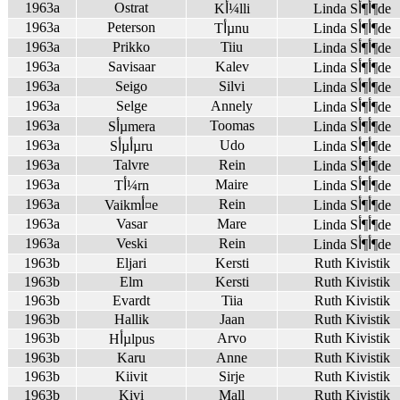
1963a
Ostrat
Linda Sأ¶أ¶de
Kأ¼lli
1963a
Peterson
Linda Sأ¶أ¶de
Tأµnu
1963a
Prikko
Tiiu
Linda Sأ¶أ¶de
1963a
Savisaar
Kalev
Linda Sأ¶أ¶de
1963a
Seigo
Silvi
Linda Sأ¶أ¶de
1963a
Selge
Annely
Linda Sأ¶أ¶de
1963a
Toomas
Linda Sأ¶أ¶de
Sأµmera
1963a
Udo
Linda Sأ¶أ¶de
Sأµأµru
1963a
Talvre
Rein
Linda Sأ¶أ¶de
1963a
Maire
Linda Sأ¶أ¶de
Tأ¼rn
1963a
Rein
Linda Sأ¶أ¶de
Vaikmأ¤e
1963a
Vasar
Mare
Linda Sأ¶أ¶de
1963a
Veski
Rein
Linda Sأ¶أ¶de
1963b
Eljari
Kersti
Ruth Kivistik
1963b
Elm
Kersti
Ruth Kivistik
1963b
Evardt
Tiia
Ruth Kivistik
1963b
Hallik
Jaan
Ruth Kivistik
1963b
Arvo
Ruth Kivistik
Hأµlpus
1963b
Karu
Anne
Ruth Kivistik
1963b
Kiivit
Sirje
Ruth Kivistik
1963b
Kivi
Mall
Ruth Kivistik