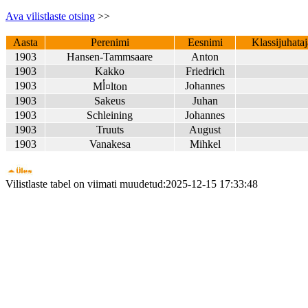
Ava vilistlaste otsing
>>
Aasta
Perenimi
Eesnimi
Klassijuhataj
1903
Hansen-Tammsaare
Anton
1903
Kakko
Friedrich
1903
Johannes
Mأ¤lton
1903
Sakeus
Juhan
1903
Schleining
Johannes
1903
Truuts
August
1903
Vanakesa
Mihkel
Vilistlaste tabel on viimati muudetud:2025-12-15 17:33:48