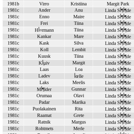
1981b
Virro
Kristiina
Margit Park
1981c
Ander
Anu
Linda Sأ¶أ¶de
1981c
Enno
Maire
Linda Sأ¶أ¶de
1981c
Frei
Tiina
Linda Sأ¶أ¶de
1981c
Tiina
Linda Sأ¶أ¶de
Hأ¤rmann
1981c
Kankar
Mare
Linda Sأ¶أ¶de
1981c
Kask
Silva
Linda Sأ¶أ¶de
1981c
Koll
Lembit
Linda Sأ¶أ¶de
1981c
Kuusk
Tiina
Linda Sأ¶أ¶de
1981c
Margit
Linda Sأ¶أ¶de
Kأµiv
1981c
Laas
Loa
Linda Sأ¶أ¶de
1981c
Ladev
Linda Sأ¶أ¶de
أœlle
1981c
Laks
Meelis
Linda Sأ¶أ¶de
1981c
Gunnar
Linda Sأ¶أ¶de
Mأ¶lder
1981c
Orumaa
Olavi
Linda Sأ¶أ¶de
1981c
Padar
Marika
Linda Sأ¶أ¶de
1981c
Puolakainen
Rita
Linda Sأ¶أ¶de
1981c
Raamat
Grete
Linda Sأ¶أ¶de
1981c
Ratnik
Margus
Linda Sأ¶أ¶de
1981c
Rohtmets
Merle
Linda Sأ¶أ¶de