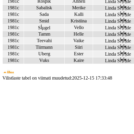
1981c
Rospik
Anneli
Linda Sأ¶أ¶de
1981c
Sabalisk
Merike
Linda Sأ¶أ¶de
1981c
Sada
Kalli
Linda Sأ¶أ¶de
1981c
Smid
Kristiina
Linda Sأ¶أ¶de
1981c
Vello
Linda Sأ¶أ¶de
Sأµgel
1981c
Tamm
Helle
Linda Sأ¶أ¶de
1981c
Teevahi
Vaike
Linda Sأ¶أ¶de
1981c
Tiirmann
Siiri
Linda Sأ¶أ¶de
1981c
Uberg
Ester
Linda Sأ¶أ¶de
1981c
Vuks
Kaire
Linda Sأ¶أ¶de
Vilistlaste tabel on viimati muudetud:2025-12-15 17:33:48