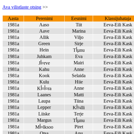
Ava vilistlaste otsing
>>
Aasta
Perenimi
Eesnimi
Klassijuhataja
1981a
Aaso
Tiit
Eeva-Eili Kask
1981a
Aave
Marina
Eeva-Eili Kask
1981a
Allik
Viljo
Eeva-Eili Kask
1981a
Green
Sirje
Eeva-Eili Kask
1981a
Hein
Eeva-Eili Kask
Tأµnu
1981a
Juhkam
Eva
Eeva-Eili Kask
1981a
Mairi
Eeva-Eili Kask
Jأ¤rve
1981a
Kahu
Anne
Eeva-Eili Kask
1981a
Kook
Selaida
Eeva-Eili Kask
1981a
Kulu
Hiie
Eeva-Eili Kask
1981a
Anne
Eeva-Eili Kask
Kأ¤أ¤ra
1981a
Laanes
Matti
Eeva-Eili Kask
1981a
Laupa
Tiina
Eeva-Eili Kask
1981a
Lepper
Eeva-Eili Kask
Kأ¼lli
1981a
Liiske
Terje
Eeva-Eili Kask
1981a
Margus
Eeva-Eili Kask
Tأµnu
1981a
Piret
Eeva-Eili Kask
Mأ¤lksoo
1981a
Otsa
Anu
Eeva-Eili Kask