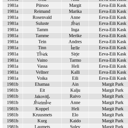
1981a
Piirsoo
Margit
Eeva-Eili Kask
1981a
Reimand
Marika
Eeva-Eili Kask
1981a
Rosenvald
Anne
Eeva-Eili Kask
1981a
Suluste
Eeva-Eili Kask
Jأ¼ri
1981a
Tamm
Inga
Eeva-Eili Kask
1981a
Tamme
Merike
Eeva-Eili Kask
1981a
Tein
Andres
Eeva-Eili Kask
1981a
Tinn
Eeva-Eili Kask
أœlle
1981a
Sirje
Eeva-Eili Kask
Tأ¼rk
1981a
Vaino
Tarmo
Eeva-Eili Kask
1981a
Vassa
Heli
Eeva-Eili Kask
1981a
Vellner
Kalli
Eeva-Eili Kask
1981a
Voika
Eili
Eeva-Eili Kask
1981b
Ehamaa
Ain
Margit Park
1981b
Eit
Kalju
Margit Park
1981b
Raivo
Margit Park
Jakovitإ،
1981b
Anne
Margit Park
Jأ¼rimأ¤e
1981b
Koppel
Heli
Margit Park
1981b
Kruusmets
Elo
Margit Park
1981b
Kurg
Kaido
Margit Park
1981b
Laumets
Sulev
Margit Park