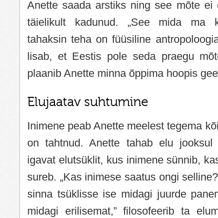
Anette saada arstiks ning see mõte ei 
täielikult kadunud. „See mida ma k
tahaksin teha on füüsiline antropoloogia
lisab, et Eestis pole seda praegu mõt
plaanib Anette minna õppima hoopis gee
Elujaatav suhtumine
Inimene peab Anette meelest tegema kõi
on tahtnud. Anette tahab elu jooksul
igavat elutsüklit, kus inimene sünnib, k
sureb. „Kas inimese saatus ongi selline
sinna tsüklisse ise midagi juurde pane
midagi erilisemat,” filosofeerib ta elu