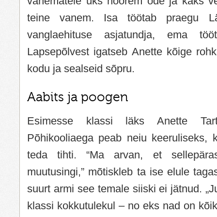
vanematele üks noorem õde ja kaks v
teine vanem. Isa töötab praegu L
vanglaehituse asjatundja, ema tööta
Lapsepõlvest igatseb Anette kõige roh
kodu ja sealseid sõpru.
Aabits ja poogen
Esimesse klassi läks Anette Tart
Põhikooliaega peab neiu keeruliseks, k
teda tihti. “Ma arvan, et sellepär
muutusingi,” mõtiskleb ta ise elule tag
suurt armi see temale siiski ei jätnud. „
klassi kokkutulekul – no eks nad on kõ