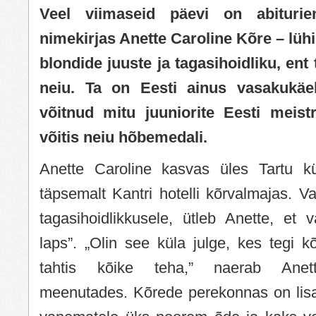
Veel viimaseid päevi on abiturie
nimekirjas Anette Caroline Kõre – lüh
blondide juuste ja tagasihoidliku, en
neiu. Ta on Eesti ainus vasakukäel
võitnud mitu juuniorite Eesti meistr
võitis neiu hõbemedali.
Anette Caroline kasvas üles Tartu kü
täpsemalt Kantri hotelli kõrvalmajas. Va
tagasihoidlikkusele, ütleb Anette, et v
laps”. „Olin see küla julge, kes tegi kõ
tahtis kõike teha,” naerab Anett
meenutades. Kõrede perekonnas on lisa