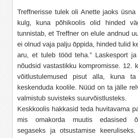
Treffnerisse tulek oli Anette jaoks üsn
kulg, kuna põhikoolis olid hinded v
tunnistab, et Treffner on elule andnud u
ei olnud vaja palju õppida, hinded tulid ke
aru, et tuleb tööd teha.” Laskesport ja
nõudsid vastastikku kompromisse. 12. kl
võitlustulemused pisut alla, kuna ta
keskenduda koolile. Nüüd on ta jälle rel
valmistub suvisteks suurvõistlusteks.
Keskkoolis hakkasid teda huvitavama pa
mis omakorda muutis edasised õp
segaseks ja otsustamise keeruliseks.