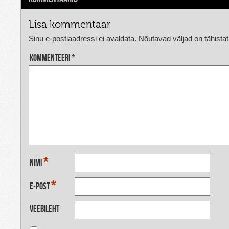
Lisa kommentaar
Sinu e-postiaadressi ei avaldata.
Nõutavad väljad on tähista
Kommenteeri
*
*
Nimi
*
E-post
Veebileht