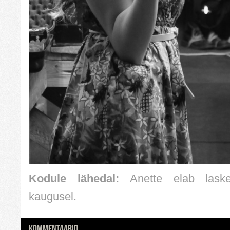
Kodule lähedal:
Anette elab lasket
kaugusel.
KOMMENTAARID