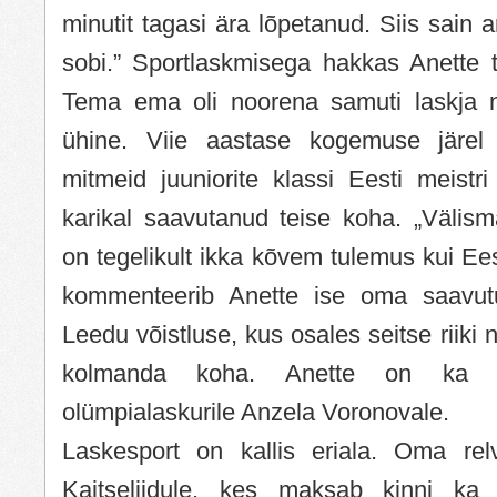
minutit tagasi ära lõpetanud. Siis sain ar
sobi.” Sportlaskmisega hakkas Anette t
Tema ema oli noorena samuti laskja n
ühine. Viie aastase kogemuse järel
mitmeid juuniorite klassi Eesti meistri
karikal saavutanud teise koha. „Välis
on tegelikult ikka kõvem tulemus kui Eest
kommenteerib Anette ise oma saavutu
Leedu võistluse, kus osales seitse riiki 
kolmanda koha. Anette on ka ä
olümpialaskurile Anzela Voronovale.
Laskesport on kallis eriala. Oma rel
Kaitseliidule, kes maksab kinni ka 