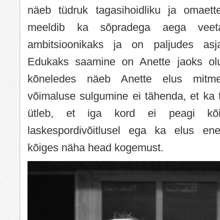
näeb tüdruk tagasihoidliku ja omaetteo
meeldib ka sõpradega aega vee
ambitsioonikaks ja on paljudes asjad
Edukaks saamine on Anette jaoks olul
kõneledes näeb Anette elus mitme
võimaluse sulgumine ei tähenda, et ka 
ütleb, et iga kord ei peagi kõ
laskespordivõitlusel ega ka elus en
kõiges näha head kogemust.