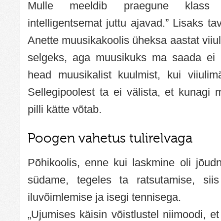
Mulle meeldib praegune klass r
intelligentsemat juttu ajavad.” Lisaks tav
Anette muusikakoolis üheksa aastat viiulit
selgeks, aga muusikuks ma saada ei t
head muusikalist kuulmist, kui viiulim
Sellegipoolest ta ei välista, et kunagi
pilli kätte võtab.
Poogen vahetus tulirelvaga
Põhikoolis, enne kui laskmine oli jõud
südame, tegeles ta ratsutamise, siis 
iluvõimlemise ja isegi tennisega.
„Ujumises käisin võistlustel niimoodi, et 