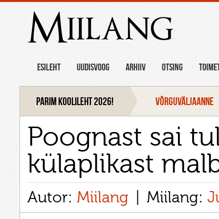
Miilang
ESILEHT
UUDISVOOG
ARHIIV
OTSING
TOIME
Parim koolileht 2026!
VÕRGUVÄLJAANNE
Poognast sai tul
külaplikast mal
Autor:
Miilang
Miilang:
J