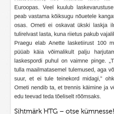
Euroopas. Veel kuulub laskevarustuse 
peab vastama kõiksugu nõuetele kangati
osas. Ometi ei oskavat ükski laskja i
tulirelvast lasta, kuna riietus pakub vajal
Praegu elab Anette lasketiirust 100 m
püüab käia võimalikult palju harjut
laskespordi puhul on vaimne pinge. „T
tulla maailmatasemel tulemused, aga võis
suur, et ei tule teinekord midagi,” oh
Ometi nendib ta, et trennis käimine ja v
edu teevad teda tõeliselt rõõmsaks.
Sihtmärk HTG – otse kümnesse