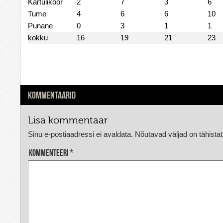
Kartulikoor
2
7
3
6
Tume
4
6
6
10
Punane
0
3
1
1
kokku
16
19
21
23
KOMMENTAARID
Lisa kommentaar
Sinu e-postiaadressi ei avaldata.
Nõutavad väljad on tähista
Kommenteeri
*