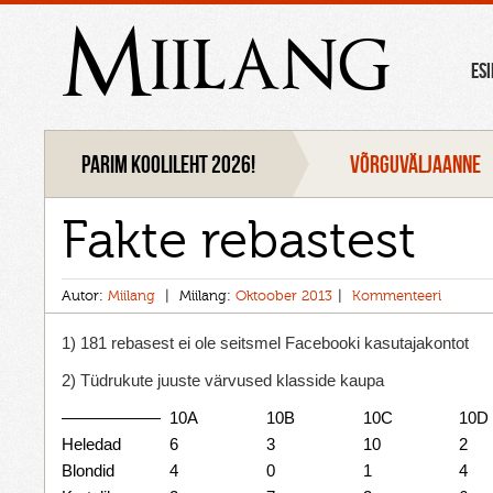
Miilang
ES
Parim koolileht 2026!
VÕRGUVÄLJAANNE
Fakte rebastest
Autor:
Miilang
Miilang:
Oktoober 2013
Kommenteeri
1) 181 rebasest ei ole seitsmel Facebooki kasutajakontot
2) Tüdrukute juuste värvused klasside kaupa
——————
10A
10B
10C
10D
Heledad
6
3
10
2
Blondid
4
0
1
4