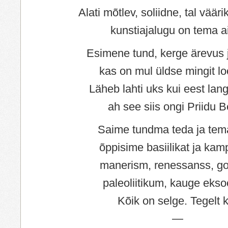
Alati mõtlev, soliidne, tal väär
kunstiajalugu on tema a
Esimene tund, kerge ärevus 
kas on mul üldse mingit lo
Läheb lahti uks kui eest lang
ah see siis ongi Priidu B
Saime tundma teda ja tema 
õppisime basiilikat ja kamp
manerism, renessanss, go
paleoliitikum, kauge ekso
Kõik on selge. Tegelt 
—