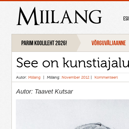
Miilang
ES
Parim koolileht 2026!
VÕRGUVÄLJAANNE
See on kunstiajal
Autor:
Miilang
Miilang:
November 2012
Kommenteeri
Autor: Taavet Kutsar