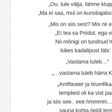
„Ou, tule välja, lähme klupp
„Ma ei saa, mul on kunstiajalo
„Mis on siis sest? Mis nii er
„Ei tea sa Priidut, ega v
Nii mõnigi on tundnud 
käies kadalipust läbi: 
„Vastama tuleb…”
„…vastama tuleb härra K
„Amfiteater ja triumfika
templeid oli ka vist pa
ja siis see.. eee hmmm
sauna kohta öeldi ter