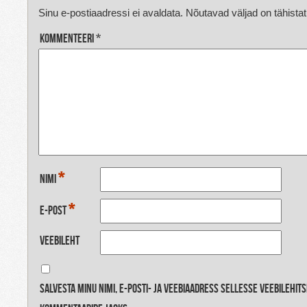
Sinu e-postiaadressi ei avaldata.
Nõutavad väljad on tähista
Kommenteeri
*
*
Nimi
*
E-post
Veebileht
Salvesta minu nimi, e-posti- ja veebiaadress sellesse veebilehit