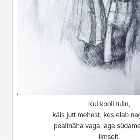
Kui kooli tulin,
käis jutt mehest, kes elab n
pealtnäha vaga, aga südame
Ilmselt.