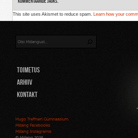
kommentaaride jaoks.
This site uses Akismet to reduce spam.
Learn how your comme
TOIMETUS
Arhiiv
Kontakt
Hugo Treffneri Gümnaasium
Miilang Facebookis
Miilang Instagramis
© Miilang 2026