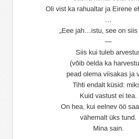
Oli vist ka rahualtar ja Eirene
…
„Eee jah…istu, see on siis
—
Siis kui tuleb arvestu
(võib öelda ka harvestu
pead olema viisakas ja v
Tihti endalt küsid: mik
Kuid vastust ei tea.
On hea, kui eelnev öö sa
vähemalt üks tund.
Mina sain.